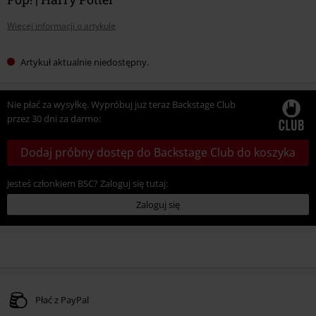
Więcej informacji o artykule
Artykuł aktualnie niedostępny.
Nie płać za wysyłkę. Wypróbuj już teraz Backstage Club
przez 30 dni za darmo:
Dodaj próbny dostęp do Backstage Club do koszyka
Jesteś członkiem BSC? Zaloguj się tutaj:
Zaloguj się
Płać z PayPal