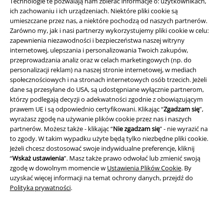
Technologie te pozwalają nam zbierać informacje o: użytkownikach,
ich zachowaniu i ich urządzeniach. Niektóre pliki cookie są
umieszczane przez nas, a niektóre pochodzą od naszych partnerów.
Zarówno my, jak i nasi partnerzy wykorzystujemy pliki cookie w celu:
zapewnienia niezawodności i bezpieczeństwa naszej witryny
internetowej, ulepszania i personalizowania Twoich zakupów,
Informacje prawne
przeprowadzania analiz oraz w celach marketingowych (np. do
personalizacji reklam) na naszej stronie internetowej, w mediach
Regulamin
społecznościowych i na stronach internetowych osób trzecich. Jeżeli
dane są przesyłane do USA, są udostępniane wyłącznie partnerom,
Dane firmy
którzy podlegają decyzji o adekwatności zgodnie z obowiązującym
prawem UE i są odpowiednio certyfikowani. Klikając “
Zgadzam się
”,
Polityka prywatności
wyrażasz zgodę na używanie plików cookie przez nas i naszych
partnerów. Możesz także - klikając “
Nie zgadzam się
” - nie wyrazić na
Unieszkodliwianie odpadów i ochrona środowiska
to zgody. W takim wypadku użyte będą tylko niezbędne pliki cookie.
Jeżeli chcesz dostosować swoje indywidualne preferencje, kliknij
“
Wskaż ustawienia
”. Masz także prawo odwołać lub zmienić swoją
Deklaracja Zgodności
zgodę w dowolnym momencie w
Ustawienia Plików Cookie
. By
uzyskać więcej informacji na temat ochrony danych, przejdź do
Informacje dotyczące dostępności
Polityka prywatności
.
Ustawienia Plików Cookie