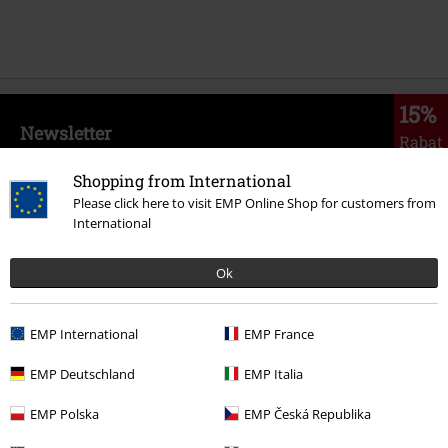
15%
Newsletter
Rabat
Zapisz się teraz i zyskaj Voucher 15%
Zobacz
więcej
Shopping from International
Please click here to visit EMP Online Shop for customers from
International
Ok
Niniejszym potwierdzam, że chcę otrzymywać Newsletter EMP i zgadzam
się na to, że E.M.P. Merchandising mbH może przetwarzać moje dane
osobowe i wysyłać mi regularnie informacje o swoich produktach. Moje
EMP International
EMP France
dane osobowe będą przetwarzane zgodnie z zapisami
Polityki
prywatności
. Mogę odwołać swoją zgodę w dowolnym momencie, np.
EMP Deutschland
EMP Italia
poprzez kliknięcie w link umożliwiający rezygnację z subskrypcji.
Tutaj
możesz zrezygnować z subskrypcji newslettera.
EMP Polska
EMP Česká Republika
Zapisz się