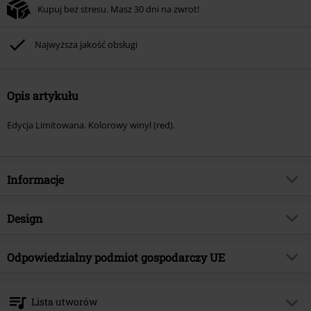
Kupuj bez stresu. Masz 30 dni na zwrot!
Najwyższa jakość obsługi
Opis artykułu
Edycja Limitowana. Kolorowy winyl (red).
Informacje
Numer artykułu
584098
Design
Tytuł:
Outrun you all
Rodzaj artykułu
SINGLE
Gatunek muzyczny
Odpowiedzialny podmiot gospodarczy UE
Hard Rock
Media - Format
EP
Kategoria produktu
Zespoły
Membran Media GmbH
Langenhorner Chaussee 602
Zespół
House Of Protection
Lista utworów