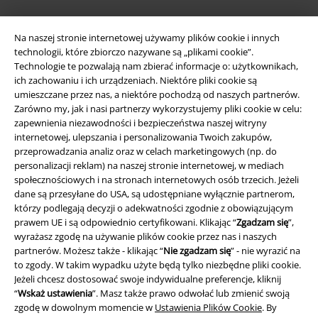
Na naszej stronie internetowej używamy plików cookie i innych
technologii, które zbiorczo nazywane są „plikami cookie”.
Technologie te pozwalają nam zbierać informacje o: użytkownikach,
ich zachowaniu i ich urządzeniach. Niektóre pliki cookie są
umieszczane przez nas, a niektóre pochodzą od naszych partnerów.
Zarówno my, jak i nasi partnerzy wykorzystujemy pliki cookie w celu:
zapewnienia niezawodności i bezpieczeństwa naszej witryny
Informacje prawne
internetowej, ulepszania i personalizowania Twoich zakupów,
przeprowadzania analiz oraz w celach marketingowych (np. do
Regulamin
personalizacji reklam) na naszej stronie internetowej, w mediach
społecznościowych i na stronach internetowych osób trzecich. Jeżeli
Dane firmy
dane są przesyłane do USA, są udostępniane wyłącznie partnerom,
którzy podlegają decyzji o adekwatności zgodnie z obowiązującym
prawem UE i są odpowiednio certyfikowani. Klikając “
Zgadzam się
”,
Polityka prywatności
wyrażasz zgodę na używanie plików cookie przez nas i naszych
partnerów. Możesz także - klikając “
Nie zgadzam się
” - nie wyrazić na
Unieszkodliwianie odpadów i ochrona środowiska
to zgody. W takim wypadku użyte będą tylko niezbędne pliki cookie.
Jeżeli chcesz dostosować swoje indywidualne preferencje, kliknij
Deklaracja Zgodności
“
Wskaż ustawienia
”. Masz także prawo odwołać lub zmienić swoją
zgodę w dowolnym momencie w
Ustawienia Plików Cookie
. By