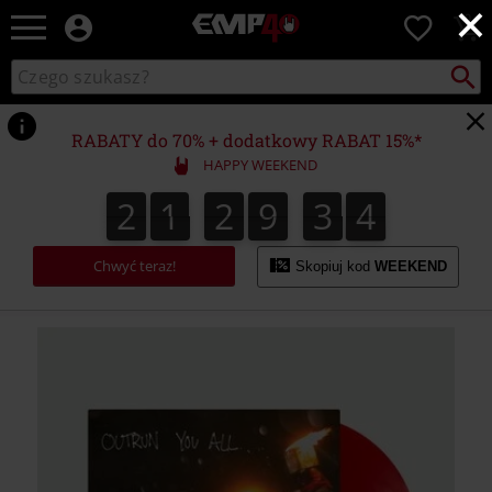
×
EMP
0
-
Merch
Szukaj
Wyszukaj
dla
katalog
Fanów:
Muzyki,
RABATY do 70% + dodatkowy RABAT 15%*
Filmów,
HAPPY WEEKEND
Seriali
i
2
1
2
9
3
4
2
1
2
9
3
4
5
Gier
-
Moda
Chwyć teraz!
Skopiuj kod
WEEKEND
Alternatywna.
https://www.emp-
shop.pl/p/outrun-
you-
all/584098St.html