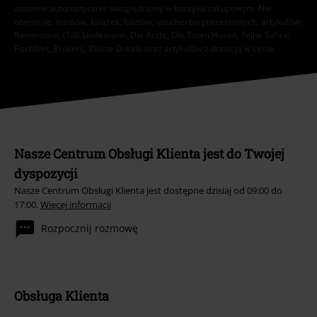
zostanie automatycznie uwzględniony w koszyku zakupowym. Nie
obejmuje: mediów, książek, biletów, voucherów prezentowych, artykułów:
Rammstein, (Till) Lindemann, Die Ärzte, Die Toten Hosen, Feine Sahne
Fischfilet, Broilers, Böhse Onkelz oraz artykułów z donacją w cenie.
Nasze Centrum Obsługi Klienta jest do Twojej
dyspozycji
Nasze Centrum Obsługi Klienta jest dostępne dzisiaj od 09:00 do
17:00.
Więcej informacji
Rozpocznij rozmowę
Obsługa Klienta