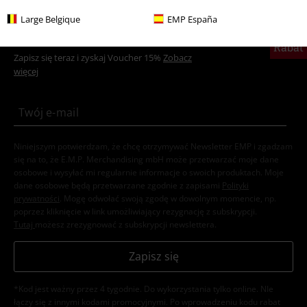
Large Belgique
EMP España
15%
Newsletter
Rabat
Zapisz się teraz i zyskaj Voucher 15%
Zobacz
więcej
Niniejszym potwierdzam, że chcę otrzymywać Newsletter EMP i zgadzam
się na to, że E.M.P. Merchandising mbH może przetwarzać moje dane
osobowe i wysyłać mi regularnie informacje o swoich produktach. Moje
dane osobowe będą przetwarzane zgodnie z zapisami
Polityki
prywatności
. Mogę odwołać swoją zgodę w dowolnym momencie, np.
poprzez kliknięcie w link umożliwiający rezygnację z subskrypcji.
Tutaj
możesz zrezygnować z subskrypcji newslettera.
Zapisz się
*Kod jest ważny przez 4 tygodnie. Do wykorzystania tylko online. NIe
łączy się z innymi kodami promocyjnymi. Po wprowadzeniu kodu rabat