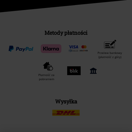
Metody płatności
Przelew bankowy
(płatność z góry)
Płatność za
pobraniem
Wysyłka