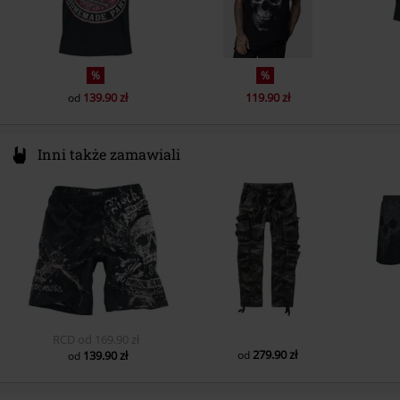
%
%
139.90 zł
119.90 zł
od
Inni także zamawiali
RCD
od
169.90 zł
279.90 zł
139.90 zł
od
od