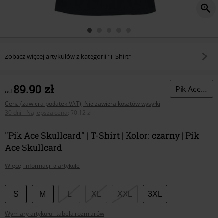
Zobacz więcej artykułów z kategorii "T-Shirt"
89.90 zł
Pik Ace Skullcard
od
Cena (zawiera podatek VAT), Nie zawiera kosztów wysyłki
30 dni - Najlepsza cena
:
70.12 zł
"Pik Ace Skullcard" | T-Shirt | Kolor: czarny | Pik
Ace Skullcard
Więcej informacji o artykule
Wybierz
S
M
L
XL
XXL
3XL
swój
Wymiary artykułu i tabela rozmiarów
rozmiar