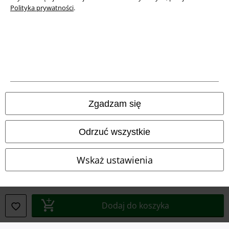
Polityka prywatności
.
Informacje prawne
Regulamin
Dane firmy
Polityka prywatności
Zgadzam się
Unieszkodliwianie odpadów i ochrona środowiska
Deklaracja Zgodności
Odrzuć wszystkie
Informacje dotyczące dostępności
Wskaż ustawienia
Ustawienia Plików Cookie
Skorzystaj z prawa do odstąpienia od umowy
Dodaj do koszyka
Wszystkie ceny zawierają podatek VAT. Nie zawierają
kosztów