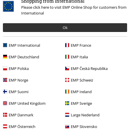
Shopping from International
Please click here to visit EMP Online Shop for customers from
International
Ok
89.90 zł
od
EMP International
EMP France
EMP Deutschland
EMP Italia
Więcej kategorii. Więcej możliwości.
EMP Polska
EMP Česká Republika
Motywy
Rockwear
Rockwear Men
EMP Norge
EMP Schweiz
Motywy
Rockwear
Odzież
Koszulki i Topy
Koszulki
EMP Suomi
EMP Ireland
Odzież
Koszulki i Topy
Koszulki
EMP United Kingdom
EMP Sverige
Wyprzedaż %
Mężczyźni
Odzież
Koszulki & topy
EMP Danmark
Large Nederland
Duże rozmiary
Mężczyźni
Koszulki
EMP Österreich
EMP Slovensko