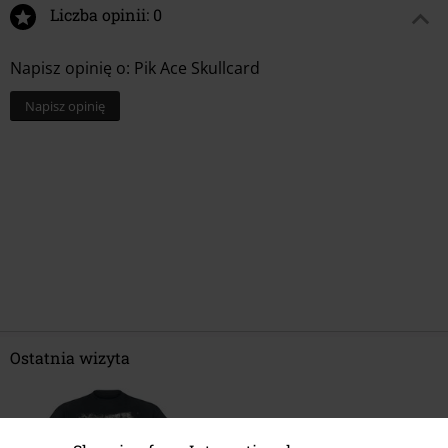
Liczba opinii: 0
Napisz opinię o: Pik Ace Skullcard
Napisz opinię
Ostatnia wizyta