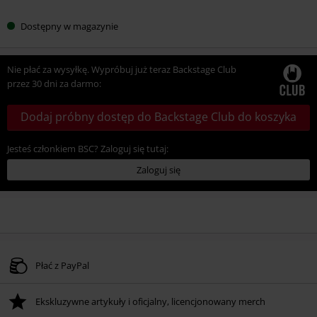
Dostępny w magazynie
Nie płać za wysyłkę. Wypróbuj już teraz Backstage Club
przez 30 dni za darmo:
Dodaj próbny dostęp do Backstage Club do koszyka
Jesteś członkiem BSC? Zaloguj się tutaj:
Zaloguj się
Płać z PayPal
Ekskluzywne artykuły i oficjalny, licencjonowany merch