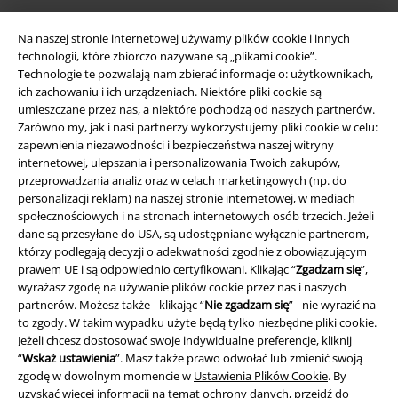
Aplikację EMP
Na naszej stronie internetowej używamy plików cookie i innych
Ściągnij nową aplikację EMP - ZA DARMO - i korzystaj z nowych
technologii, które zbiorczo nazywane są „plikami cookie”.
funkcji!
Technologie te pozwalają nam zbierać informacje o: użytkownikach,
ich zachowaniu i ich urządzeniach. Niektóre pliki cookie są
umieszczane przez nas, a niektóre pochodzą od naszych partnerów.
Zarówno my, jak i nasi partnerzy wykorzystujemy pliki cookie w celu:
zapewnienia niezawodności i bezpieczeństwa naszej witryny
internetowej, ulepszania i personalizowania Twoich zakupów,
A Warner Music Group Company
przeprowadzania analiz oraz w celach marketingowych (np. do
personalizacji reklam) na naszej stronie internetowej, w mediach
społecznościowych i na stronach internetowych osób trzecich. Jeżeli
dane są przesyłane do USA, są udostępniane wyłącznie partnerom,
którzy podlegają decyzji o adekwatności zgodnie z obowiązującym
prawem UE i są odpowiednio certyfikowani. Klikając “
Zgadzam się
”,
wyrażasz zgodę na używanie plików cookie przez nas i naszych
partnerów. Możesz także - klikając “
Nie zgadzam się
” - nie wyrazić na
to zgody. W takim wypadku użyte będą tylko niezbędne pliki cookie.
Jeżeli chcesz dostosować swoje indywidualne preferencje, kliknij
“
Wskaż ustawienia
”. Masz także prawo odwołać lub zmienić swoją
zgodę w dowolnym momencie w
Ustawienia Plików Cookie
. By
uzyskać więcej informacji na temat ochrony danych, przejdź do