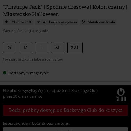
"Pinstripe Jack" | Spodnie dresowe | Kolor: czarny |
Miasteczko Halloween
TYLKO w EMP
Aplikacja wyszywana
Metalowe detale
Więcej informacji o artykule
Wybierz
S
M
L
XL
XXL
swój
Wymiary artykułu i tabela rozmiarów
rozmiar
Dostępny w magazynie
Nie płać za wysyłkę. Wypróbuj już teraz Backstage Club
przez 30 dni za darmo:
Dodaj próbny dostęp do Backstage Club do koszyka
Jesteś członkiem BSC? Zaloguj się tutaj: