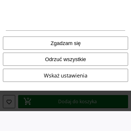
Regulamin
Dane firmy
Polityka prywatności
Unieszkodliwianie odpadów i ochrona środowiska
Zgadzam się
Deklaracja Zgodności
Odrzuć wszystkie
Informacje dotyczące dostępności
Wskaż ustawienia
Ustawienia Plików Cookie
Skorzystaj z prawa do odstąpienia od umowy
Dodaj do koszyka
Wszystkie ceny zawierają podatek VAT. Nie zawierają
kosztów
wysyłki.
© 1986-2026 E.M.P. Merchandising HGmbH