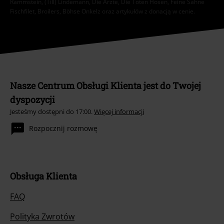
Rammstein, (Till) Lindemann, Die Ärzte, Die Toten Hosen, Feine Sahne
Fischfilet, Broilers, Böhse Onkelz oraz artykułów z donacją w cenie.
Nasze Centrum Obsługi Klienta jest do Twojej
dyspozycji
Jesteśmy dostępni do 17:00.
Więcej informacji
Rozpocznij rozmowę
Obsługa Klienta
FAQ
Polityka Zwrotów