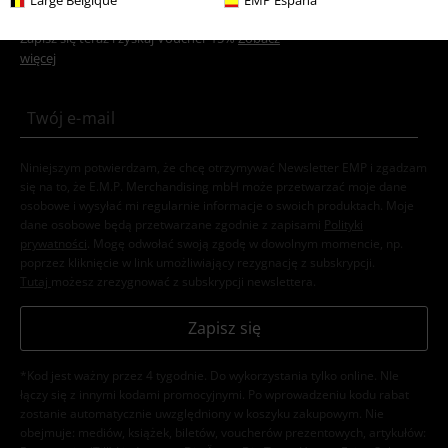
Large Belgique
EMP España
Newsletter
Rabat
Zapisz się teraz i zyskaj Voucher 15%
Zobacz
więcej
Niniejszym potwierdzam, że chcę otrzymywać Newsletter EMP i zgadzam
się na to, że E.M.P. Merchandising mbH może przetwarzać moje dane
osobowe i wysyłać mi regularnie informacje o swoich produktach. Moje
dane osobowe będą przetwarzane zgodnie z zapisami
Polityki
prywatności
. Mogę odwołać swoją zgodę w dowolnym momencie, np.
poprzez kliknięcie w link umożliwiający rezygnację z subskrypcji.
Tutaj
możesz zrezygnować z subskrypcji newslettera.
Zapisz się
*Kod jest ważny przez 4 tygodnie. Do wykorzystania tylko online. NIe
łączy się z innymi kodami promocyjnymi. Po wprowadzeniu kodu rabat
zostanie automatycznie uwzględniony w koszyku zakupowym. Nie
obejmuje: mediów, książek, biletów, voucherów prezentowych, artykułów: