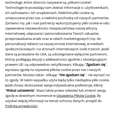
funkcji!
technologii, które zbiorczo nazywane są „plikami cookie”.
Technologie te pozwalają nam zbierać informacje o: użytkownikach,
ich zachowaniu i ich urządzeniach. Niektóre pliki cookie są
umieszczane przez nas, a niektóre pochodzą od naszych partnerów.
Zarówno my, jak i nasi partnerzy wykorzystujemy pliki cookie w celu:
zapewnienia niezawodności i bezpieczeństwa naszej witryny
A Warner Music Group Company
internetowej, ulepszania i personalizowania Twoich zakupów,
przeprowadzania analiz oraz w celach marketingowych (np. do
personalizacji reklam) na naszej stronie internetowej, w mediach
społecznościowych i na stronach internetowych osób trzecich. Jeżeli
dane są przesyłane do USA, są udostępniane wyłącznie partnerom,
którzy podlegają decyzji o adekwatności zgodnie z obowiązującym
prawem UE i są odpowiednio certyfikowani. Klikając “
Zgadzam się
”,
wyrażasz zgodę na używanie plików cookie przez nas i naszych
partnerów. Możesz także - klikając “
Nie zgadzam się
” - nie wyrazić na
to zgody. W takim wypadku użyte będą tylko niezbędne pliki cookie.
Jeżeli chcesz dostosować swoje indywidualne preferencje, kliknij
“
Wskaż ustawienia
”. Masz także prawo odwołać lub zmienić swoją
zgodę w dowolnym momencie w
Ustawienia Plików Cookie
. By
uzyskać więcej informacji na temat ochrony danych, przejdź do
Polityka prywatności
.
Informacje prawne