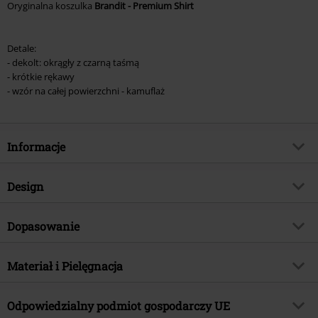
Oryginalna koszulka
Brandit - Premium Shirt
Detale:
- dekolt: okrągły z czarną taśmą
- krótkie rękawy
- wzór na całej powierzchni - kamuflaż
Informacje
Numer artykułu
397604
Design
Tytuł:
Premium T-Shirt
Rodzaj artykułu
T-Shirt
Brand
Dopasowanie
Brandit
Wzór
Jednolity
Kategoria produktu
Basics
Krój - Top
Standardowy
Dekolt
Materiał i Pielęgnacja
Okrągły
Data premiery
2019-03-25
Kolor
kamuflaż (Dark Camo)
Płeć
Mężczyźni
Materiał wierzchni
100% bawełna
Odpowiedzialny podmiot gospodarczy UE