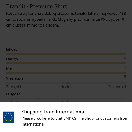
Brandit - Premium Shirt
Koszulka wykonana z dobrej jakości materiału. Jak na mój wzrost 188
cm to rozmiar wypada na XL. Mogłaby przy rozmiarze XXL być te 10
cm dłuższa, mimo to Polecam.
Jakość
5
Design
5
Krój
5
Szerokość
Za wąski
Idealny
Za szeroki
Długość
Za krótki
Idealny
Za długi
Shopping from International
Opinia zweryfikowana
Please click here to visit EMP Online Shop for customers from
Czy ta opinia okazała się pomocna?
International