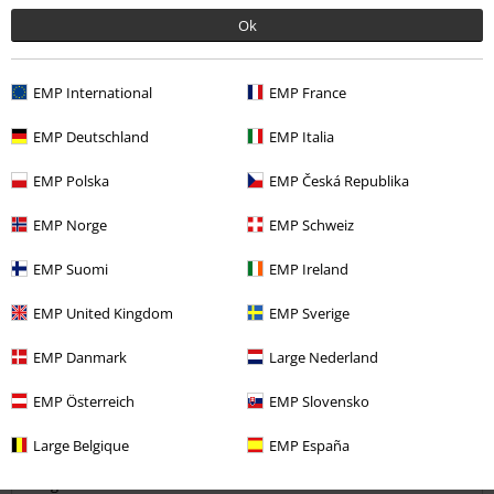
Ok
Komentarz
EMP International
EMP France
EMP Deutschland
EMP Italia
Zuzanna B.
EMP Polska
EMP Česká Republika
10 Opinie
Opublikowana: piątek, 2019-12-06
EMP Norge
EMP Schweiz
Kupiony rozmiar: Xxl
EMP Suomi
EMP Ireland
Polecam
Prześlij komentarz
EMP United Kingdom
EMP Sverige
Rozmiar zgodny,dobra gatunkowo
EMP Danmark
Large Nederland
EMP Österreich
EMP Slovensko
Large Belgique
EMP España
Jakość
5
Design