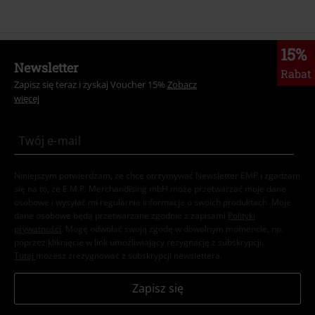
15%
Newsletter
Rabat
Zapisz się teraz i zyskaj Voucher 15%
Zobacz
więcej
Niniejszym potwierdzam, że chcę otrzymywać Newsletter EMP i zgadzam
się na to, że E.M.P. Merchandising mbH może przetwarzać moje dane
osobowe i wysyłać mi regularnie informacje o swoich produktach. Moje
dane osobowe będą przetwarzane zgodnie z zapisami
Polityki
prywatności
. Mogę odwołać swoją zgodę w dowolnym momencie, np.
poprzez kliknięcie w link umożliwiający rezygnację z subskrypcji.
Tutaj
możesz zrezygnować z subskrypcji newslettera.
Zapisz się