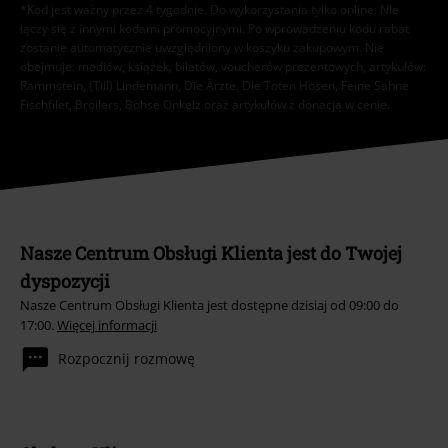
*Kod jest ważny przez 4 tygodnie. Do wykorzystania tylko online. NIe
łączy się z innymi kodami promocyjnymi. Po wprowadzeniu kodu rabat
zostanie automatycznie uwzględniony w koszyku zakupowym. Nie
obejmuje: mediów, książek, biletów, voucherów prezentowych, artykułów:
Rammstein, (Till) Lindemann, Die Ärzte, Die Toten Hosen, Feine Sahne
Fischfilet, Broilers, Böhse Onkelz oraz artykułów z donacją w cenie.
Nasze Centrum Obsługi Klienta jest do Twojej
dyspozycji
Nasze Centrum Obsługi Klienta jest dostępne dzisiaj od 09:00 do
17:00.
Więcej informacji
Rozpocznij rozmowę