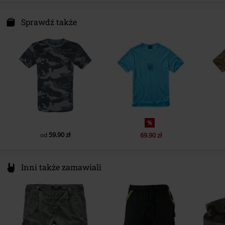
Instrukcje użytkowania
Pranie w pralce
Brandit Textil GmbH
Spichernstraße 6A
Sprawdź także
50672 Köln
Germany
info@brandit-wear.com
%
59.90 zł
od
69.90 zł
Inni także zamawiali