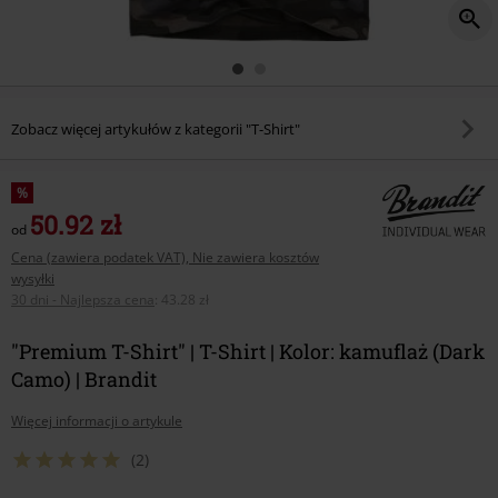
Zobacz więcej artykułów z kategorii "T-Shirt"
%
50.92 zł
od
Cena (zawiera podatek VAT), Nie zawiera kosztów
wysyłki
30 dni - Najlepsza cena
:
43.28 zł
"Premium T-Shirt" | T-Shirt | Kolor: kamuflaż (Dark
Camo) | Brandit
Więcej informacji o artykule
(2)