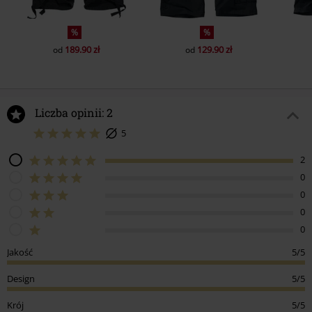
%
%
189.90 zł
129.90 zł
od
od
Liczba opinii: 2
5
2
0
0
0
0
Jakość
5/5
Design
5/5
Krój
5/5