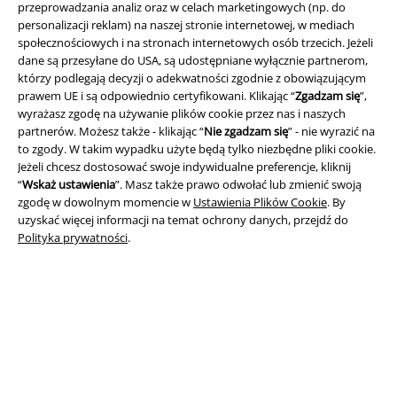
przeprowadzania analiz oraz w celach marketingowych (np. do
personalizacji reklam) na naszej stronie internetowej, w mediach
społecznościowych i na stronach internetowych osób trzecich. Jeżeli
dane są przesyłane do USA, są udostępniane wyłącznie partnerom,
Informacje prawne
którzy podlegają decyzji o adekwatności zgodnie z obowiązującym
Regulamin
prawem UE i są odpowiednio certyfikowani. Klikając “
Zgadzam się
”,
wyrażasz zgodę na używanie plików cookie przez nas i naszych
partnerów. Możesz także - klikając “
Nie zgadzam się
” - nie wyrazić na
Dane firmy
to zgody. W takim wypadku użyte będą tylko niezbędne pliki cookie.
Jeżeli chcesz dostosować swoje indywidualne preferencje, kliknij
Polityka prywatności
“
Wskaż ustawienia
”. Masz także prawo odwołać lub zmienić swoją
zgodę w dowolnym momencie w
Ustawienia Plików Cookie
. By
Unieszkodliwianie odpadów i ochrona środowiska
uzyskać więcej informacji na temat ochrony danych, przejdź do
Polityka prywatności
.
Deklaracja Zgodności
Informacje dotyczące dostępności
Ustawienia Plików Cookie
Skorzystaj z prawa do odstąpienia od umowy