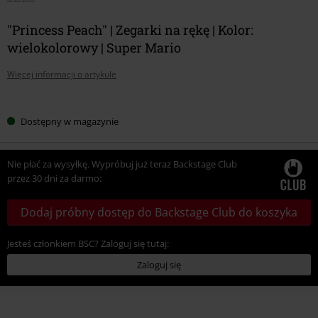
"Princess Peach" | Zegarki na rękę | Kolor:
wielokolorowy | Super Mario
Więcej informacji o artykule
Wybierz
Dostępny w magazynie
swój
rozmiar
Nie płać za wysyłkę. Wypróbuj już teraz Backstage Club
przez 30 dni za darmo:
Dodaj próbny dostęp do Backstage Club do koszyka
Jesteś członkiem BSC? Zaloguj się tutaj:
Zaloguj się