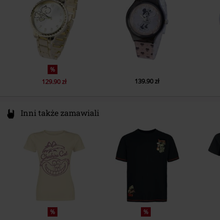
%
139.90 zł
129.90 zł
Inni także zamawiali
%
%