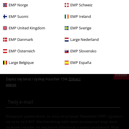
EMP Norge
EMP Schweiz
Wyprzedaż %
Filmy i Seriale
EMP Suomi
EMP Ireland
Wyprzedaż %
Biżuteria
Zegarki
EMP United Kingdom
EMP Sverige
Wyprzedaż %
Gaming
EMP Danmark
Large Nederland
Nowości
Biżuteria
Zegarki
EMP Österreich
EMP Slovensko
Large Belgique
EMP España
15%
Newsletter
Rabat
Zapisz się teraz i zyskaj Voucher 15%
Zobacz
więcej
Niniejszym potwierdzam, że chcę otrzymywać Newsletter EMP i zgadzam
się na to, że E.M.P. Merchandising mbH może przetwarzać moje dane
osobowe i wysyłać mi regularnie informacje o swoich produktach. Moje