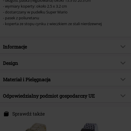
- długość paska (regulowana) około 15.5 to 20.5 cm
- wymiary koperty: około 2.5 x 3.2 cm
- dostarczany w pudełku Super Mario
- pasek z poliuretanu
- koperta ze stopu cynku z wieczkiem ze stali nierdzewnej
Informacje
Numer artykułu
566844
Design
Tytuł:
Princess Peach
Rodzaj artykułu
Zegarki na rękę
Kategoria produktu
Materiał i Pielęgnacja
Merch dla Fanów, Gry, Nintendo,
Księżniczki, Prezenty
Kolor
wielokolorowy
Materiał wierzchni
Stop cynku
Licencja
Oficjalnie licencjonowany produkt
Odpowiedzialny podmiot gospodarczy UE
Entertainment
Super Mario
E.M.P. Merchandising Handelsgesellschaft mbH
Data premiery
2024-11-13
Darmer Esch 70a
Sprawdź także
49811 Lingen
Płeć
Unisex
Germany
www.emp.de