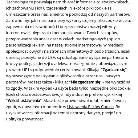
Technologie te pozwalają nam zbierać informacje o: użytkownikach,
ich zachowaniu i ich urządzeniach. Niektóre pliki cookie są
umieszczane przez nas, a niektóre pochodzą od naszych partnerów.
Zarówno my, jak i nasi partnerzy wykorzystujemy pliki cookie w celu:
zapewnienia niezawodności i bezpieczeństwa naszej witryny
internetowej, ulepszania i personalizowania Twoich zakupów,
przeprowadzania analiz oraz w celach marketingowych (np. do
personalizacji reklam) na naszej stronie internetowej, w mediach
społecznościowych i na stronach internetowych osób trzecich. Jeżeli
dane są przesyłane do USA, są udostępniane wyłącznie partnerom,
którzy podlegają decyzji o adekwatności zgodnie z obowiązującym
Informacje prawne
prawem UE i są odpowiednio certyfikowani. Klikając “
Zgadzam się
”,
wyrażasz zgodę na używanie plików cookie przez nas i naszych
Regulamin
partnerów. Możesz także - klikając “
Nie zgadzam się
” - nie wyrazić na
to zgody. W takim wypadku użyte będą tylko niezbędne pliki cookie.
Dane firmy
Jeżeli chcesz dostosować swoje indywidualne preferencje, kliknij
“
Wskaż ustawienia
”. Masz także prawo odwołać lub zmienić swoją
zgodę w dowolnym momencie w
Ustawienia Plików Cookie
. By
Polityka prywatności
uzyskać więcej informacji na temat ochrony danych, przejdź do
Polityka prywatności
.
Unieszkodliwianie odpadów i ochrona środowiska
Deklaracja Zgodności