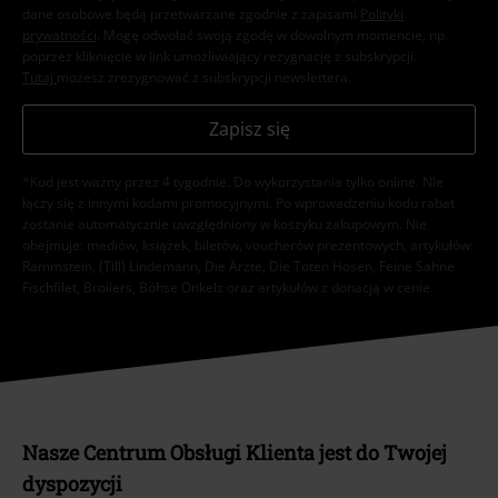
dane osobowe będą przetwarzane zgodnie z zapisami
Polityki
prywatności
. Mogę odwołać swoją zgodę w dowolnym momencie, np.
poprzez kliknięcie w link umożliwiający rezygnację z subskrypcji.
Tutaj
możesz zrezygnować z subskrypcji newslettera.
Zapisz się
*Kod jest ważny przez 4 tygodnie. Do wykorzystania tylko online. NIe
łączy się z innymi kodami promocyjnymi. Po wprowadzeniu kodu rabat
zostanie automatycznie uwzględniony w koszyku zakupowym. Nie
obejmuje: mediów, książek, biletów, voucherów prezentowych, artykułów:
Rammstein, (Till) Lindemann, Die Ärzte, Die Toten Hosen, Feine Sahne
Fischfilet, Broilers, Böhse Onkelz oraz artykułów z donacją w cenie.
Nasze Centrum Obsługi Klienta jest do Twojej
dyspozycji