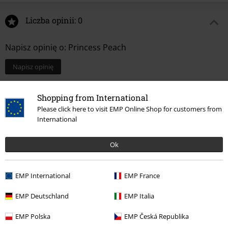
Liczba opinii: 0
Napisz opinię o: Princess Peach
Napisz opinię
Shopping from International
Please click here to visit EMP Online Shop for customers from
International
Ok
EMP International
EMP France
EMP Deutschland
EMP Italia
Więcej kategorii. Więcej możliwości.
EMP Polska
EMP Česká Republika
Wyprzedaż %
Kobiety
Biżuteria