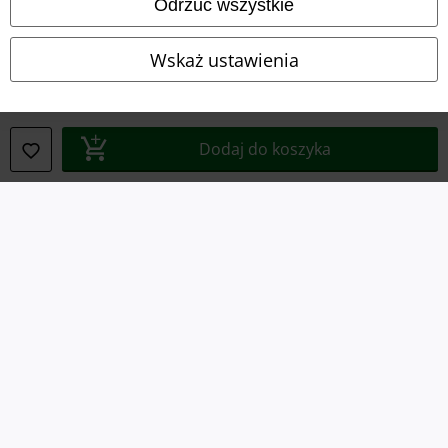
Odrzuć wszystkie
Polityka prywatności
Wskaż ustawienia
Unieszkodliwianie odpadów i ochrona środowiska
Deklaracja Zgodności
Dodaj do koszyka
Informacje dotyczące dostępności
Ustawienia Plików Cookie
Skorzystaj z prawa do odstąpienia od umowy
Wszystkie ceny zawierają podatek VAT. Nie zawierają
kosztów
wysyłki.
© 1986-2026 E.M.P. Merchandising HGmbH