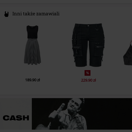
Inni także zamawiali
%
189.90 zł
229.90 zł