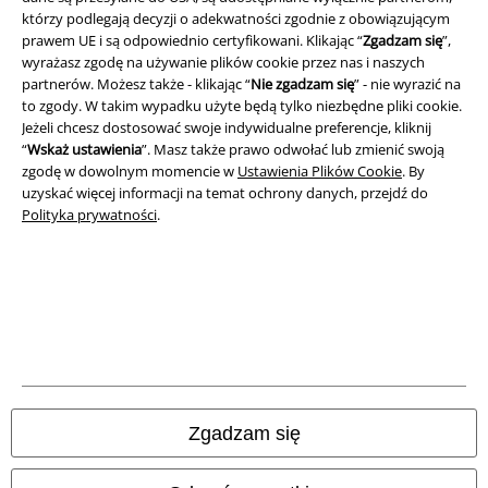
którzy podlegają decyzji o adekwatności zgodnie z obowiązującym
prawem UE i są odpowiednio certyfikowani. Klikając “
Zgadzam się
”,
A Warner Music Group Company
wyrażasz zgodę na używanie plików cookie przez nas i naszych
partnerów. Możesz także - klikając “
Nie zgadzam się
” - nie wyrazić na
to zgody. W takim wypadku użyte będą tylko niezbędne pliki cookie.
Jeżeli chcesz dostosować swoje indywidualne preferencje, kliknij
“
Wskaż ustawienia
”. Masz także prawo odwołać lub zmienić swoją
zgodę w dowolnym momencie w
Ustawienia Plików Cookie
. By
uzyskać więcej informacji na temat ochrony danych, przejdź do
Polityka prywatności
.
Informacje prawne
Regulamin
Zgadzam się
Dane firmy