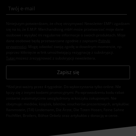
Niniejszym potwierdzam, że chcę otrzymywać Newsletter EMP i zgadzam
się na to, że E.M.P. Merchandising mbH może przetwarzać moje dane
osobowe i wysyłać mi regularnie informacje o swoich produktach. Moje
dane osobowe będą przetwarzane zgodnie z zapisami
Polityki
prywatności
. Mogę odwołać swoją zgodę w dowolnym momencie, np.
poprzez kliknięcie w link umożliwiający rezygnację z subskrypcji.
Tutaj
możesz zrezygnować z subskrypcji newslettera.
Zapisz się
*Kod jest ważny przez 4 tygodnie. Do wykorzystania tylko online. NIe
łączy się z innymi kodami promocyjnymi. Po wprowadzeniu kodu rabat
zostanie automatycznie uwzględniony w koszyku zakupowym. Nie
obejmuje: mediów, książek, biletów, voucherów prezentowych, artykułów:
Rammstein, (Till) Lindemann, Die Ärzte, Die Toten Hosen, Feine Sahne
Fischfilet, Broilers, Böhse Onkelz oraz artykułów z donacją w cenie.