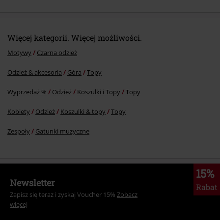
Więcej kategorii. Więcej możliwości.
Motywy
Czarna odzież
Odzież & akcesoria
Góra
Topy
Wyprzedaż %
Odzież
Koszulki i Topy
Topy
Kobiety
Odzież
Koszulki & topy
Topy
Zespoły
Gatunki muzyczne
15%
Newsletter
Rabat
Zapisz się teraz i zyskaj Voucher 15%
Zobacz
więcej