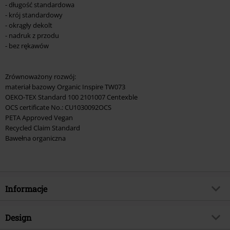
- długość standardowa
- krój standardowy
- okrągły dekolt
- nadruk z przodu
- bez rękawów
Zrównoważony rozwój:
materiał bazowy Organic Inspire TW073
OEKO-TEX Standard 100 2101007 Centexble
OCS certificate No.: CU1030092OCS
PETA Approved Vegan
Recycled Claim Standard
Bawełna organiczna
Informacje
Numer artykułu
527721
Design
Tytuł:
Rock And Roll