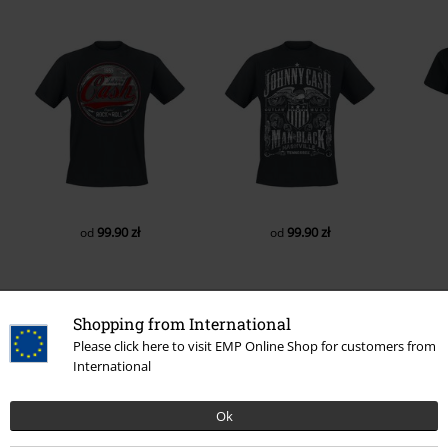
99.90 zł
99.90 zł
od
od
Shopping from International
Liczba opinii: 0
Please click here to visit EMP Online Shop for customers from
International
Napisz opinię o: Rock And Roll
Napisz opinię
Ok