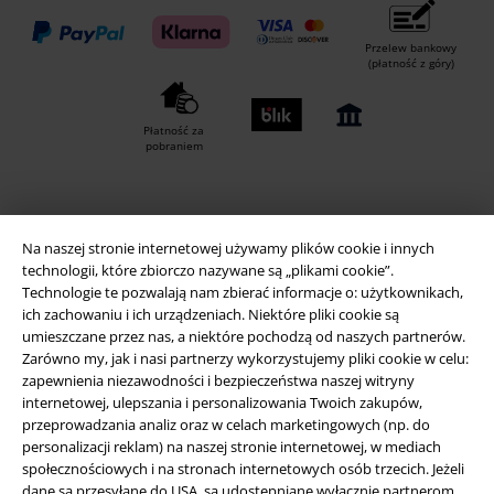
Przelew bankowy
(płatność z góry)
Płatność za
pobraniem
Wysyłka
Na naszej stronie internetowej używamy plików cookie i innych
technologii, które zbiorczo nazywane są „plikami cookie”.
Technologie te pozwalają nam zbierać informacje o: użytkownikach,
ich zachowaniu i ich urządzeniach. Niektóre pliki cookie są
umieszczane przez nas, a niektóre pochodzą od naszych partnerów.
Zarówno my, jak i nasi partnerzy wykorzystujemy pliki cookie w celu:
Aplikację EMP
zapewnienia niezawodności i bezpieczeństwa naszej witryny
Ściągnij nową aplikację EMP - ZA DARMO - i korzystaj z nowych
internetowej, ulepszania i personalizowania Twoich zakupów,
funkcji!
przeprowadzania analiz oraz w celach marketingowych (np. do
personalizacji reklam) na naszej stronie internetowej, w mediach
społecznościowych i na stronach internetowych osób trzecich. Jeżeli
dane są przesyłane do USA, są udostępniane wyłącznie partnerom,