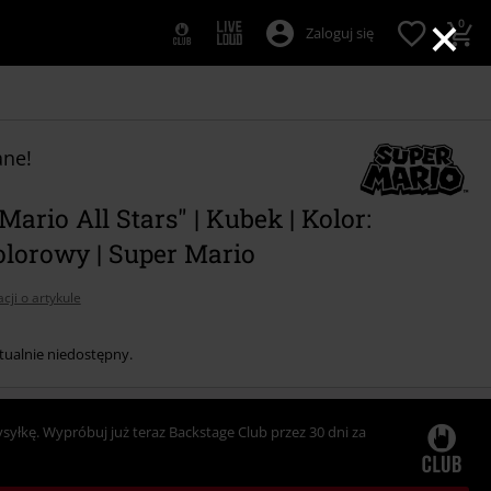
×
0
Zaloguj się
ne!
Mario All Stars" | Kubek | Kolor:
olorowy | Super Mario
cji o artykule
tualnie niedostępny.
ysyłkę. Wypróbuj już teraz Backstage Club przez 30 dni za