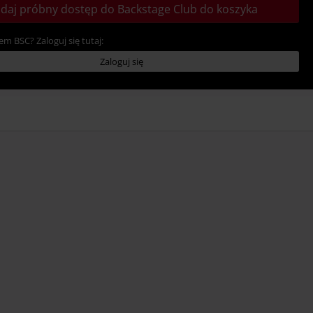
daj próbny dostęp do Backstage Club do koszyka
em BSC? Zaloguj się tutaj:
Zaloguj się