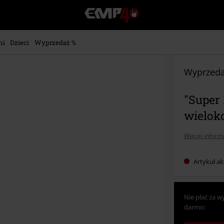
EMP
-
Merch
dla
ni
Dzieci
Wyprzedaż %
Fanów:
Muzyki,
Filmów,
Wyprzeda
Seriali
i
"Super 
Gier
-
wielok
Moda
Alternatywna.
Więcej informa
Artykuł ak
Nie płać za w
darmo: