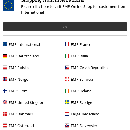
Please click here to visit EMP Online Shop for customers from
International
Więcej kategorii. Więcej możliwości.
Ok
Wyprzedaż %
Mężczyźni
Odzież
Motywy
Czarna odzież
Czarne buty
Czarne buty
EMP International
EMP France
Nowości
Buty
EMP Deutschland
EMP Italia
Motywy
Rockwear
Buty
Buty wysokie
EMP Polska
EMP Česká Republika
Motywy
Rockwear
Rockwear Men
EMP Norge
EMP Schweiz
EMP Suomi
EMP Ireland
15%
EMP United Kingdom
EMP Sverige
Newsletter
Rabat
Zapisz się teraz i zyskaj Voucher 15%
Zobacz
EMP Danmark
Large Nederland
więcej
EMP Österreich
EMP Slovensko