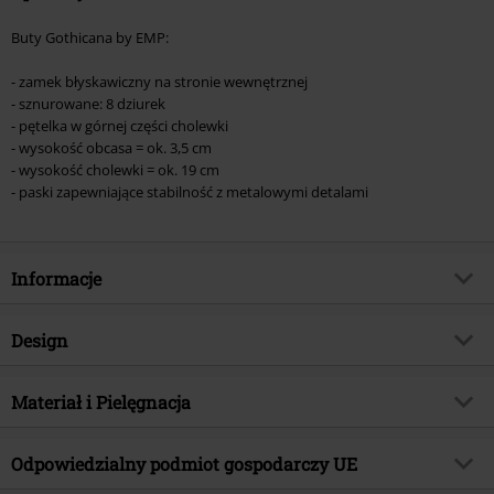
Buty Gothicana by EMP:
- zamek błyskawiczny na stronie wewnętrznej
- sznurowane: 8 dziurek
- pętelka w górnej części cholewki
- wysokość obcasa = ok. 3,5 cm
- wysokość cholewki = ok. 19 cm
- paski zapewniające stabilność z metalowymi detalami
Informacje
Numer artykułu
580876
Design
Tytuł:
Tempted by Alchemy
Rodzaj artykułu
Buty
Brand
Materiał i Pielęgnacja
Gothicana by EMP
Rodzaj obcasa
Obcas płaski
TYLKO w EMP
Tak
Materiał wierzchni
Skóra
Wzór
Odpowiedzialny podmiot gospodarczy UE
Jednolity
Kategoria produktu
Gothic, Rockwear
Materiał wierzchni buta
Skóra