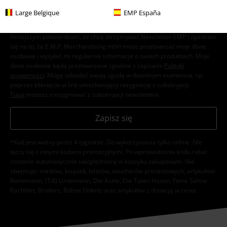
Large Belgique
EMP España
Niniejszym potwierdzam, że chcę otrzymywać Newsletter EMP i zgadzam
się na to, że E.M.P. Merchandising mbH może przetwarzać moje dane
osobowe i wysyłać mi regularnie informacje o swoich produktach. Moje
dane osobowe będą przetwarzane zgodnie z zapisami
Polityki
prywatności
. Mogę odwołać swoją zgodę w dowolnym momencie, np.
poprzez kliknięcie w link umożliwiający rezygnację z subskrypcji.
Tutaj
możesz zrezygnować z subskrypcji newslettera.
Zapisz się
*Kod jest ważny przez 4 tygodnie. Do wykorzystania tylko online. NIe
łączy się z innymi kodami promocyjnymi. Po wprowadzeniu kodu rabat
zostanie automatycznie uwzględniony w koszyku zakupowym. Nie
obejmuje: mediów, książek, biletów, voucherów prezentowych, artykułów:
Rammstein, (Till) Lindemann, Die Ärzte, Die Toten Hosen, Feine Sahne
Fischfilet, Broilers, Böhse Onkelz oraz artykułów z donacją w cenie.