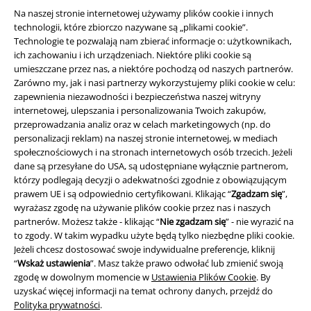
Polityka prywatności
Na naszej stronie internetowej używamy plików cookie i innych
technologii, które zbiorczo nazywane są „plikami cookie”.
Technologie te pozwalają nam zbierać informacje o: użytkownikach,
Unieszkodliwianie odpadów i ochrona środowiska
ich zachowaniu i ich urządzeniach. Niektóre pliki cookie są
umieszczane przez nas, a niektóre pochodzą od naszych partnerów.
Deklaracja Zgodności
Zarówno my, jak i nasi partnerzy wykorzystujemy pliki cookie w celu:
zapewnienia niezawodności i bezpieczeństwa naszej witryny
Informacje dotyczące dostępności
internetowej, ulepszania i personalizowania Twoich zakupów,
przeprowadzania analiz oraz w celach marketingowych (np. do
Ustawienia Plików Cookie
personalizacji reklam) na naszej stronie internetowej, w mediach
społecznościowych i na stronach internetowych osób trzecich. Jeżeli
dane są przesyłane do USA, są udostępniane wyłącznie partnerom,
Skorzystaj z prawa do odstąpienia od umowy
którzy podlegają decyzji o adekwatności zgodnie z obowiązującym
prawem UE i są odpowiednio certyfikowani. Klikając “
Zgadzam się
”,
Wszystkie ceny zawierają podatek VAT. Nie zawierają
kosztów
wyrażasz zgodę na używanie plików cookie przez nas i naszych
wysyłki.
partnerów. Możesz także - klikając “
Nie zgadzam się
” - nie wyrazić na
© 1986-2026 E.M.P. Merchandising HGmbH
to zgody. W takim wypadku użyte będą tylko niezbędne pliki cookie.
Jeżeli chcesz dostosować swoje indywidualne preferencje, kliknij
“
Wskaż ustawienia
”. Masz także prawo odwołać lub zmienić swoją
zgodę w dowolnym momencie w
Ustawienia Plików Cookie
. By
uzyskać więcej informacji na temat ochrony danych, przejdź do
Polityka prywatności
.
Sklepy internetowe EMP