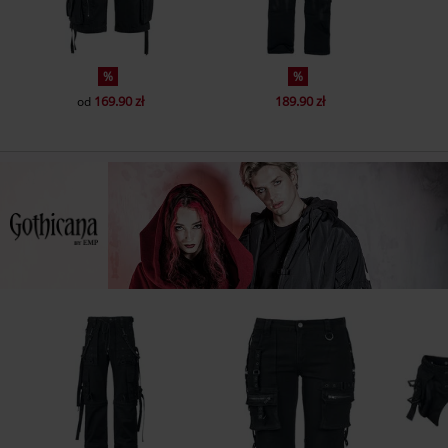
%
%
169.90 zł
189.90 zł
od