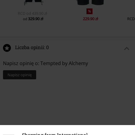
%
RCD
od
439.90 zł
329.90 zł
229.90 zł
RCD
od
Liczba opinii: 0
Napisz opinię o: Tempted by Alchemy
Napisz opinię
Shopping from International