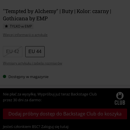
"Tempted by Alchemy" | Buty | Kolor: czarny |
Gothicana by EMP
TYLKO w EMP
Więcej informacji o artykule
Wybierz
EU 42
EU 44
swój
Wymiary artykułu i tabela rozmiarów
rozmiar
Dostępny w magazynie
Nie płać za wysyłkę. Wypróbuj już teraz Backstage Club
przez 30 dni za darmo:
Dodaj próbny dostęp do Backstage Club do koszyka
Jesteś członkiem BSC? Zaloguj się tutaj: