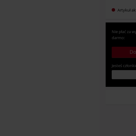
Artykuł ak
Nie płać za w
darmo:
Do
Jesteś członki