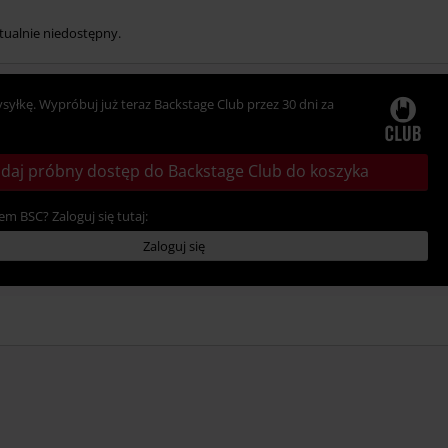
tualnie niedostępny.
ysyłkę. Wypróbuj już teraz Backstage Club przez 30 dni za
daj próbny dostęp do Backstage Club do koszyka
em BSC? Zaloguj się tutaj:
Zaloguj się