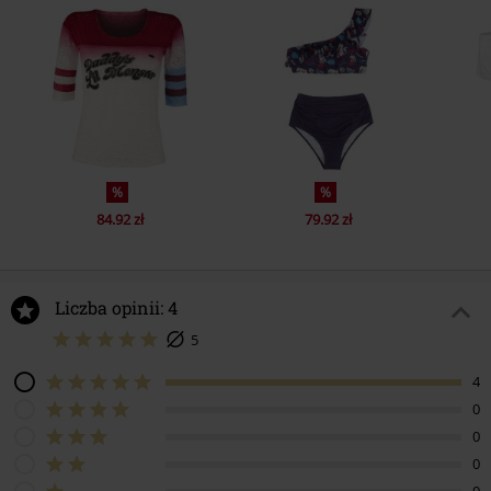
%
%
84.92 zł
79.92 zł
Liczba opinii: 4
5
4
0
0
0
0