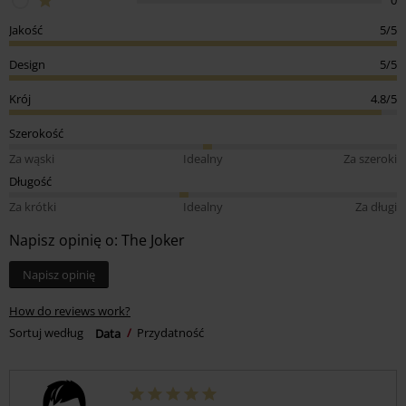
Jakość
5/5
Design
5/5
Krój
4.8/5
Szerokość
Za wąski
Idealny
Za szeroki
Długość
Za krótki
Idealny
Za długi
Napisz opinię o: The Joker
Napisz opinię
How do reviews work?
Sortuj według
Data
Przydatność