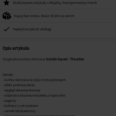
Ekskluzywne artykuły i oficjalny, licencjonowany merch
Rabat zostanie automatycznie uwzględniony po wprowadzeniu kodu w czasie
procesu realizacji zamówienia.
Kupuj bez stresu. Masz 30 dni na zwrot!
Nie łączy się z innymi kodami promocyjnymi. Promocja nie obejmuje: mediów
(płyt CD, LP, itp.), książek, biletów, voucherów prezentowych, artykułów:
Rammstein, (Till) Lindemann, Böhse Onkelz, Broilers, Die Ärzte, Die Toten
Najwyższa jakość obsługi
Hosen, Metality oraz artykułów z donacją w cenie.
Opis artykułu
Oryginalna kurtka skórzana
Suicide Squad - The Joker
Detale;
- kurtka skórzana w stylu motocyklowym
- efekt podniszczenia
- wygląd dwuwarstwowy
- odpinana bluzowa wstawka z kapturem
- pagony
- kołnierz z zatrzaskiem
- zamek błyskawiczny