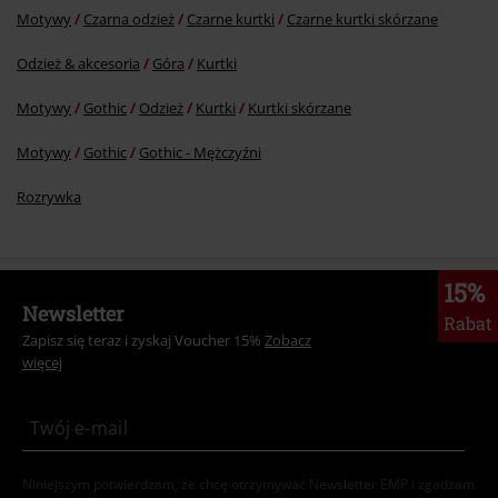
Motywy
Czarna odzież
Czarne kurtki
Czarne kurtki skórzane
Odzież & akcesoria
Góra
Kurtki
Motywy
Gothic
Odzież
Kurtki
Kurtki skórzane
Motywy
Gothic
Gothic - Mężczyźni
Rozrywka
15%
Newsletter
Rabat
Zapisz się teraz i zyskaj Voucher 15%
Zobacz
więcej
Niniejszym potwierdzam, że chcę otrzymywać Newsletter EMP i zgadzam