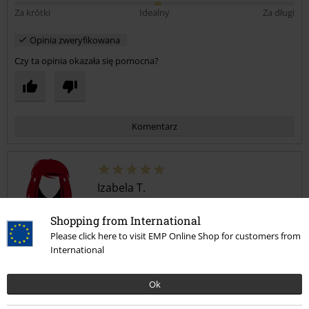
Za krótki
Idealny
Za długi
Opinia zweryfikowana
Czy ta opinia okazała się pomocna?
Komentarz
Izabela T.
1 Opinia
Opublikowana: środa, 2021-12-29
Shopping from International
Kupiony rozmiar: M
Please click here to visit EMP Online Shop for customers from
International
Opinia
Prześlij komentarz
Super. Wygląda lepiej niż na zdjęciu. Syn zadowolony. Kupiłabym
Ok
jeszcze raz.