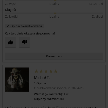
Za wąski
Idealny
Za szeroki
Długość
Za krótki
Idealny
Za długi
Opinia zweryfikowana
Czy ta opinia okazała się pomocna?
Komentarz
Michał T.
1 Opinia
Opublikowana: sobota, 2020-04-25
Wzrost (w metrach): 1.90
Kupiony rozmiar: 3XL
Prześlij komentarz