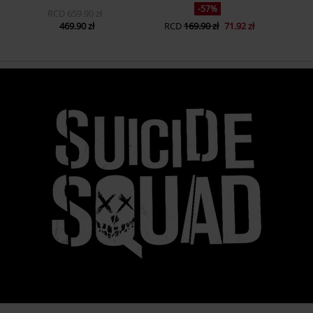
-57%
RCD
659.90 zł
469.90 zł
RCD
169.90 zł
71.92 zł