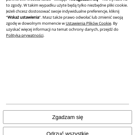
to zgody. W takim wypadku użyte będą tylko niezbędne pliki cookie.
Jeżeli chcesz dostosować swoje indywidualne preferencje, kliknij
“
Wskaż ustawienia
”. Masz także prawo odwołać lub zmienić swoją
zgodę w dowolnym momencie w
Ustawienia Plików Cookie
. By
uzyskać więcej informacji na temat ochrony danych, przejdź do
Polityka prywatności
.
Informacje prawne
Regulamin
Dane firmy
Polityka prywatności
Zgadzam się
Unieszkodliwianie odpadów i ochrona środowiska
Odrzuć wszystkie