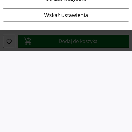
Deklaracja Zgodności
Wskaż ustawienia
Informacje dotyczące dostępności
Ustawienia Plików Cookie
Dodaj do koszyka
Skorzystaj z prawa do odstąpienia od umowy
Wszystkie ceny zawierają podatek VAT. Nie zawierają
kosztów
wysyłki.
© 1986-2026 E.M.P. Merchandising HGmbH
Sklepy internetowe EMP
EMP International
EMP France