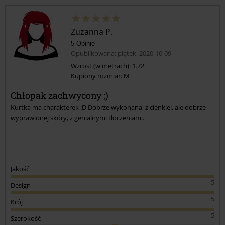
Zuzanna P.
5 Opinie
Opublikowana: piątek, 2020-10-09
Wzrost (w metrach): 1.72
Kupiony rozmiar: M
Prześlij komentarz
Chłopak zachwycony ;)
Kurtka ma charakterek :D Dobrze wykonana, z cienkiej, ale dobrze
wyprawionej skóry, z genialnymi tłoczeniami.
Jakość
5
Design
5
Krój
5
Szerokość