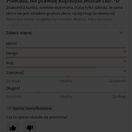
Polecam, Na prawdę kupiłbym jeszcze raz! :-D
Znakomita kurtka, świetnie wykonana, (tutaj tylko szkoda, że sama
skóra nie jest zdziebko grubsza ale to raczej moja fanaberia niż
faktyczna wada i mogłaby być troszke dłuższa, kilka cm max),
wygląda fajnie, ten "rogal" na plecach też jest kapitalny. plus, nie
wiedzieć czemu, jakoś ludzie trzymają się ode mnie zdala, co w dobie
Zobacz więcej
obecnej sytuacji jest lepsze niż maseczka (chociaż to też bonus do
całokształtu mojego "uroku osobistego" ;-D ).
Jakość
5
Design
5
Krój
4
Szerokość
Za wąski
Idealny
Za szeroki
Długość
Za krótki
Idealny
Za długi
Opinia zweryfikowana
Czy ta opinia okazała się pomocna?