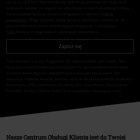
się na to, że E.M.P. Merchandising mbH może przetwarzać moje dane
osobowe i wysyłać mi regularnie informacje o swoich produktach. Moje
dane osobowe będą przetwarzane zgodnie z zapisami
Polityki
prywatności
. Mogę odwołać swoją zgodę w dowolnym momencie, np.
poprzez kliknięcie w link umożliwiający rezygnację z subskrypcji.
Tutaj
możesz zrezygnować z subskrypcji newslettera.
Zapisz się
*Kod jest ważny przez 4 tygodnie. Do wykorzystania tylko online. NIe
łączy się z innymi kodami promocyjnymi. Po wprowadzeniu kodu rabat
zostanie automatycznie uwzględniony w koszyku zakupowym. Nie
obejmuje: mediów, książek, biletów, voucherów prezentowych, artykułów:
Rammstein, (Till) Lindemann, Die Ärzte, Die Toten Hosen, Feine Sahne
Fischfilet, Broilers, Böhse Onkelz oraz artykułów z donacją w cenie.
Nasze Centrum Obsługi Klienta jest do Twojej