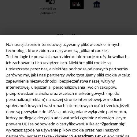
Płatność za
pobraniem
Wysyłka
Na naszej stronie internetowej używamy plików cookie i innych
technologii, które zbiorczo nazywane są „plikami cookie”.
Technologie te pozwalają nam zbierać informacje o: użytkownikach,
ich zachowaniu i ich urządzeniach. Niektóre pliki cookie są
umieszczane przez nas, a niektóre pochodzą od naszych partnerów.
Aplikację EMP
Zarówno my, jak i nasi partnerzy wykorzystujemy pliki cookie w celu:
zapewnienia niezawodności i bezpieczeństwa naszej witryny
Ściągnij nową aplikację EMP - ZA DARMO - i korzystaj z nowych
internetowej, ulepszania i personalizowania Twoich zakupów,
funkcji!
przeprowadzania analiz oraz w celach marketingowych (np. do
personalizacji reklam) na naszej stronie internetowej, w mediach
społecznościowych i na stronach internetowych osób trzecich. Jeżeli
dane są przesyłane do USA, są udostępniane wyłącznie partnerom,
którzy podlegają decyzji o adekwatności zgodnie z obowiązującym
prawem UE i są odpowiednio certyfikowani. Klikając “
Zgadzam się
”,
A Warner Music Group Company
wyrażasz zgodę na używanie plików cookie przez nas i naszych
partnerów. Możesz także - klikając “
Nie zgadzam się
” - nie wyrazić na