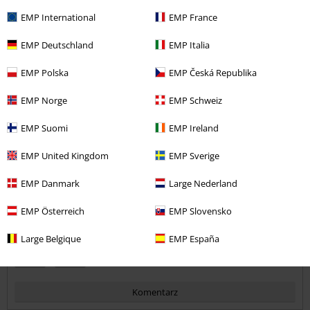
EMP International
EMP France
EMP Deutschland
EMP Italia
Jakość
5
EMP Polska
EMP Česká Republika
Design
5
Krój
EMP Norge
EMP Schweiz
5
Szerokość
EMP Suomi
EMP Ireland
Za wąski
Idealny
Za szeroki
EMP United Kingdom
EMP Sverige
Długość
Za krótki
Idealny
Za długi
EMP Danmark
Large Nederland
Opinia zweryfikowana
EMP Österreich
EMP Slovensko
Czy ta opinia okazała się pomocna?
Large Belgique
EMP España
Komentarz