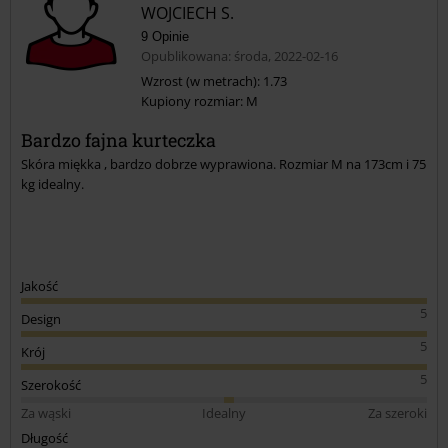
WOJCIECH S.
9 Opinie
Opublikowana: środa, 2022-02-16
Wzrost (w metrach): 1.73
Kupiony rozmiar: M
Bardzo fajna kurteczka
Skóra miękka , bardzo dobrze wyprawiona. Rozmiar M na 173cm i 75
kg idealny.
Jakość
5
Design
5
Krój
5
Szerokość
Za wąski
Idealny
Za szeroki
Długość