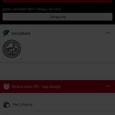
Jesteś członkiem BSC? Zaloguj się tutaj:
Zaloguj się
Certyfikaty
Ekstra rabat 15% - Łap okazję!
Kod vouchera
WEEKEND
Skopiuj kod
Obowiązuje do 2026-08-09
Płać z PayPal
Tylko online. Minimalna wartość zamówienia: 219.90 zł.