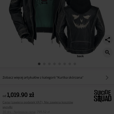
Zobacz więcej artykułów z kategorii "Kurtka skórzana"
1,019.90 zł
od
Cena (zawiera podatek VAT), Nie zawiera kosztów
wysyłki
30 dni - Najlepsza cena
:
795.52 zł