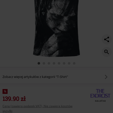
Zobacz więcej artykułów z kategorii "T-Shirt"
%
139.90 zł
Cena (zawiera podatek VAT), Nie zawiera kosztów
wysyłki