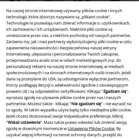
Przelew bankowy
Na naszej stronie internetowej używamy plików cookie i innych
(płatność z góry)
technologii, które zbiorczo nazywane są „plikami cookie”.
Technologie te pozwalają nam zbierać informacje o: użytkownikach,
ich zachowaniu i ich urządzeniach. Niektóre pliki cookie są
Płatność za
pobraniem
umieszczane przez nas, a niektóre pochodzą od naszych partnerów.
Zarówno my, jak i nasi partnerzy wykorzystujemy pliki cookie w celu:
zapewnienia niezawodności i bezpieczeństwa naszej witryny
internetowej, ulepszania i personalizowania Twoich zakupów,
Wysyłka
przeprowadzania analiz oraz w celach marketingowych (np. do
personalizacji reklam) na naszej stronie internetowej, w mediach
społecznościowych i na stronach internetowych osób trzecich. Jeżeli
dane są przesyłane do USA, są udostępniane wyłącznie partnerom,
którzy podlegają decyzji o adekwatności zgodnie z obowiązującym
prawem UE i są odpowiednio certyfikowani. Klikając “
Zgadzam się
”,
Aplikację EMP
wyrażasz zgodę na używanie plików cookie przez nas i naszych
partnerów. Możesz także - klikając “
Nie zgadzam się
” - nie wyrazić na
Ściągnij nową aplikację EMP - ZA DARMO - i korzystaj z nowych
to zgody. W takim wypadku użyte będą tylko niezbędne pliki cookie.
funkcji!
Jeżeli chcesz dostosować swoje indywidualne preferencje, kliknij
“
Wskaż ustawienia
”. Masz także prawo odwołać lub zmienić swoją
zgodę w dowolnym momencie w
Ustawienia Plików Cookie
. By
uzyskać więcej informacji na temat ochrony danych, przejdź do