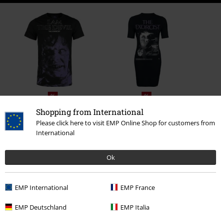
%
%
111.92 zł
159.90 zł
Shopping from International
Please click here to visit EMP Online Shop for customers from
International
Liczba opinii: 0
Ok
Napisz opinię o: Unclean Spirit - T-shirt
EMP International
EMP France
Napisz opinię
EMP Deutschland
EMP Italia