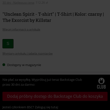
30 dni - Najlepsza cena
:
112.26 zł
"Unclean Spirit - T-shirt" | T-Shirt | Kolor: czarny |
The Exorcist by Killstar
Więcej informacji o artykule
Wybierz
S
swój
Wymiary artykułu i tabela rozmiarów
rozmiar
Dostępny w magazynie
Nie płać za wysyłkę. Wypróbuj już teraz Backstage Club
przez 30 dni za darmo:
Dodaj próbny dostęp do Backstage Club do koszyka
Jesteś członkiem BSC? Zaloguj się tutaj: