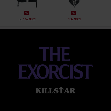
%
%
169.90 zł
139.90 zł
od