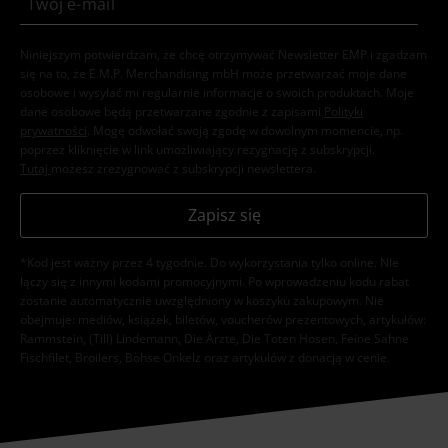
Niniejszym potwierdzam, że chcę otrzymywać Newsletter EMP i zgadzam
się na to, że E.M.P. Merchandising mbH może przetwarzać moje dane
osobowe i wysyłać mi regularnie informacje o swoich produktach. Moje
dane osobowe będą przetwarzane zgodnie z zapisami
Polityki
prywatności
. Mogę odwołać swoją zgodę w dowolnym momencie, np.
poprzez kliknięcie w link umożliwiający rezygnację z subskrypcji.
Tutaj
możesz zrezygnować z subskrypcji newslettera.
Zapisz się
*Kod jest ważny przez 4 tygodnie. Do wykorzystania tylko online. NIe
łączy się z innymi kodami promocyjnymi. Po wprowadzeniu kodu rabat
zostanie automatycznie uwzględniony w koszyku zakupowym. Nie
obejmuje: mediów, książek, biletów, voucherów prezentowych, artykułów:
Rammstein, (Till) Lindemann, Die Ärzte, Die Toten Hosen, Feine Sahne
Fischfilet, Broilers, Böhse Onkelz oraz artykułów z donacją w cenie.