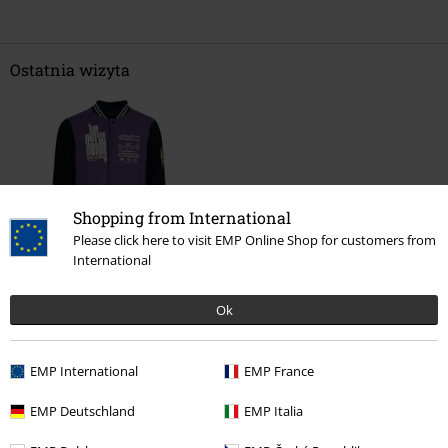
Ostatnia wizyta
Shopping from International
Please click here to visit EMP Online Shop for customers from
International
329.90 zł
od
Ok
EMP International
EMP France
Więcej kategorii. Więcej możliwości.
Odzież & akcesoria
Góra
Kurtki
EMP Deutschland
EMP Italia
Odzież
Kurtki
Kurtki bejsbolówki