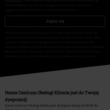
prywatności
. Mogę odwołać swoją zgodę w dowolnym momencie, np.
poprzez kliknięcie w link umożliwiający rezygnację z subskrypcji.
Tutaj
możesz zrezygnować z subskrypcji newslettera.
Zapisz się
*Kod jest ważny przez 4 tygodnie. Do wykorzystania tylko online. NIe
łączy się z innymi kodami promocyjnymi. Po wprowadzeniu kodu rabat
zostanie automatycznie uwzględniony w koszyku zakupowym. Nie
obejmuje: mediów, książek, biletów, voucherów prezentowych, artykułów:
Rammstein, (Till) Lindemann, Die Ärzte, Die Toten Hosen, Feine Sahne
Fischfilet, Broilers, Böhse Onkelz oraz artykułów z donacją w cenie.
Nasze Centrum Obsługi Klienta jest do Twojej
dyspozycji
Nasze Centrum Obsługi Klienta jest dostępne dzisiaj od 09:00 do