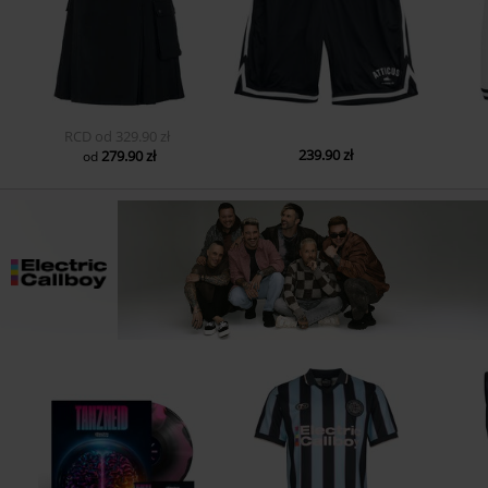
RCD
od
329.90 zł
239.90 zł
279.90 zł
od