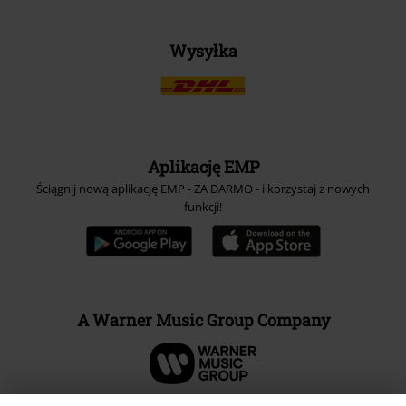
Wysyłka
Aplikację EMP
Ściągnij nową aplikację EMP - ZA DARMO - i korzystaj z nowych
funkcji!
A Warner Music Group Company