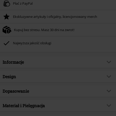
Płać z PayPal
Ekskluzywne artykuły i oficjalny, licencjonowany merch
Kupuj bez stresu. Masz 30 dni na zwrot!
Najwyższa jakość obsługi
Informacje
Numer artykułu
596361
Design
Tytuł:
Up and Down Varsity Jacket
Rodzaj artykułu
Kurtka College Jacket
Gatunek muzyczny
Dopasowanie
Metalcore
Wzór
Wielokolorowy
TYLKO w EMP
Tak
Długość (odzież)
Normalna
Nadruk
Materiał i Pielęgnacja
Tak
Kategoria produktu
Merch Zespołów, Zespoły
Detale
Naszywki
Signature Collection
Nie