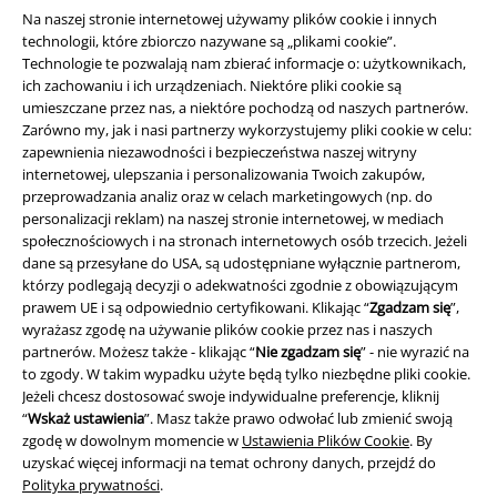
Na naszej stronie internetowej używamy plików cookie i innych
technologii, które zbiorczo nazywane są „plikami cookie”.
Technologie te pozwalają nam zbierać informacje o: użytkownikach,
ich zachowaniu i ich urządzeniach. Niektóre pliki cookie są
umieszczane przez nas, a niektóre pochodzą od naszych partnerów.
Zarówno my, jak i nasi partnerzy wykorzystujemy pliki cookie w celu:
zapewnienia niezawodności i bezpieczeństwa naszej witryny
internetowej, ulepszania i personalizowania Twoich zakupów,
przeprowadzania analiz oraz w celach marketingowych (np. do
Informacje prawne
personalizacji reklam) na naszej stronie internetowej, w mediach
społecznościowych i na stronach internetowych osób trzecich. Jeżeli
Regulamin
dane są przesyłane do USA, są udostępniane wyłącznie partnerom,
którzy podlegają decyzji o adekwatności zgodnie z obowiązującym
Dane firmy
prawem UE i są odpowiednio certyfikowani. Klikając “
Zgadzam się
”,
wyrażasz zgodę na używanie plików cookie przez nas i naszych
partnerów. Możesz także - klikając “
Nie zgadzam się
” - nie wyrazić na
Polityka prywatności
to zgody. W takim wypadku użyte będą tylko niezbędne pliki cookie.
Jeżeli chcesz dostosować swoje indywidualne preferencje, kliknij
Unieszkodliwianie odpadów i ochrona środowiska
“
Wskaż ustawienia
”. Masz także prawo odwołać lub zmienić swoją
zgodę w dowolnym momencie w
Ustawienia Plików Cookie
. By
Deklaracja Zgodności
uzyskać więcej informacji na temat ochrony danych, przejdź do
Polityka prywatności
.