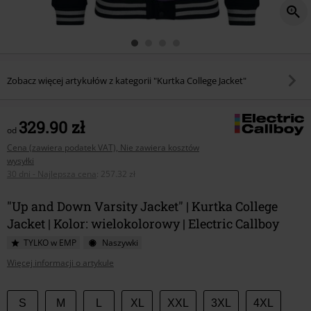
Zobacz więcej artykułów z kategorii "Kurtka College Jacket"
329.90 zł
od
Cena (zawiera podatek VAT), Nie zawiera kosztów
wysyłki
30 dni - Najlepsza cena
:
257.32 zł
"Up and Down Varsity Jacket" | Kurtka College
Jacket | Kolor: wielokolorowy | Electric Callboy
TYLKO w EMP
Naszywki
Więcej informacji o artykule
Wybierz
S
M
L
XL
XXL
3XL
4XL