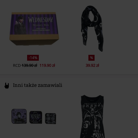
90411 Nürnberg
Germany
-14%
%
RCD
139.90 zł
119.90 zł
39.92 zł
Inni także zamawiali