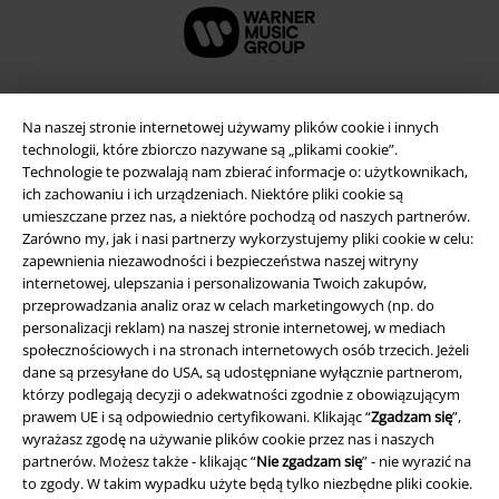
Na naszej stronie internetowej używamy plików cookie i innych
technologii, które zbiorczo nazywane są „plikami cookie”.
Technologie te pozwalają nam zbierać informacje o: użytkownikach,
ich zachowaniu i ich urządzeniach. Niektóre pliki cookie są
umieszczane przez nas, a niektóre pochodzą od naszych partnerów.
Zarówno my, jak i nasi partnerzy wykorzystujemy pliki cookie w celu:
zapewnienia niezawodności i bezpieczeństwa naszej witryny
internetowej, ulepszania i personalizowania Twoich zakupów,
Informacje prawne
przeprowadzania analiz oraz w celach marketingowych (np. do
personalizacji reklam) na naszej stronie internetowej, w mediach
Regulamin
społecznościowych i na stronach internetowych osób trzecich. Jeżeli
dane są przesyłane do USA, są udostępniane wyłącznie partnerom,
Dane firmy
którzy podlegają decyzji o adekwatności zgodnie z obowiązującym
prawem UE i są odpowiednio certyfikowani. Klikając “
Zgadzam się
”,
wyrażasz zgodę na używanie plików cookie przez nas i naszych
Polityka prywatności
partnerów. Możesz także - klikając “
Nie zgadzam się
” - nie wyrazić na
to zgody. W takim wypadku użyte będą tylko niezbędne pliki cookie.
Unieszkodliwianie odpadów i ochrona środowiska