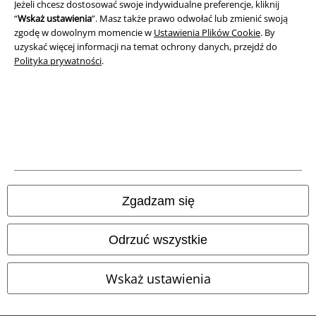
Jeżeli chcesz dostosować swoje indywidualne preferencje, kliknij
“
Wskaż ustawienia
”. Masz także prawo odwołać lub zmienić swoją
Deklaracja Zgodności
zgodę w dowolnym momencie w
Ustawienia Plików Cookie
. By
uzyskać więcej informacji na temat ochrony danych, przejdź do
Informacje dotyczące dostępności
Polityka prywatności
.
Ustawienia Plików Cookie
Skorzystaj z prawa do odstąpienia od umowy
Wszystkie ceny zawierają podatek VAT. Nie zawierają
kosztów
wysyłki.
© 1986-2026 E.M.P. Merchandising HGmbH
Zgadzam się
Odrzuć wszystkie
Sklepy internetowe EMP
Wskaż ustawienia
EMP International