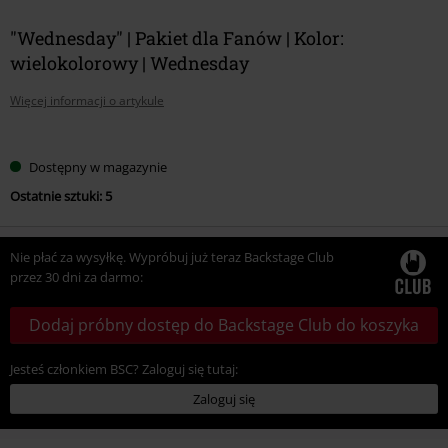
"Wednesday" | Pakiet dla Fanów | Kolor:
wielokolorowy | Wednesday
Więcej informacji o artykule
Wybierz
Dostępny w magazynie
swój
Ostatnie sztuki: 5
rozmiar
Nie płać za wysyłkę. Wypróbuj już teraz Backstage Club
przez 30 dni za darmo:
Dodaj próbny dostęp do Backstage Club do koszyka
Jesteś członkiem BSC? Zaloguj się tutaj:
Zaloguj się