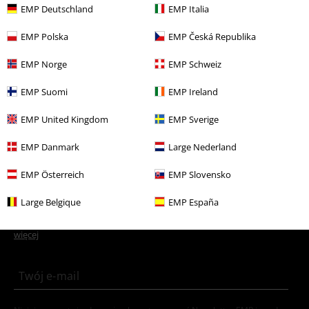
Więcej kategorii. Więcej możliwości.
EMP Deutschland
EMP Italia
Nowości
Lifestyle i Czas wolny
Dla domu
Zabawki
EMP Polska
EMP Česká Republika
Rozrywka
Collectibles
EMP Norge
EMP Schweiz
Motywy
Pomysły na prezenty
Filmowi nerdzi
EMP Suomi
EMP Ireland
Motywy
Horror
Zabawki
EMP United Kingdom
EMP Sverige
Filmy i Seriale
Filmy i Seriale
Filmy
EMP Danmark
Large Nederland
EMP Österreich
EMP Slovensko
15%
Large Belgique
EMP España
Newsletter
Rabat
Zapisz się teraz i zyskaj Voucher 15%
Zobacz
więcej