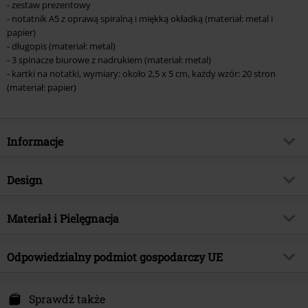
- zestaw prezentowy
- notatnik A5 z oprawą spiralną i miękką okładką (materiał: metal i
papier)
- długopis (materiał: metal)
- 3 spinacze biurowe z nadrukiem (materiał: metal)
- kartki na notatki, wymiary: około 2,5 x 5 cm, każdy wzór: 20 stron
(materiał: papier)
Informacje
Numer artykułu
594672
Design
Tytuł:
Wednesday
Rodzaj artykułu
Pakiet dla Fanów
Kategoria produktu
Materiał i Pielęgnacja
Merch dla Fanów, Seriale, Horror,
Film, Prezenty
Kolor
wielokolorowy
Materiał wierzchni
Zobacz opis
Licencja
Oficjalnie licencjonowany produkt
Odpowiedzialny podmiot gospodarczy UE
Entertainment
Wednesday
Undercover GmbH
Data premiery
2025-11-10
Nordostpark 74
Sprawdź także