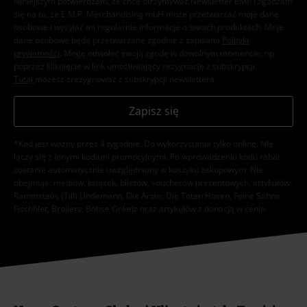
Niniejszym potwierdzam, że chcę otrzymywać Newsletter EMP i zgadzam
się na to, że E.M.P. Merchandising mbH może przetwarzać moje dane
osobowe i wysyłać mi regularnie informacje o swoich produktach. Moje
dane osobowe będą przetwarzane zgodnie z zapisami
Polityki
prywatności
. Mogę odwołać swoją zgodę w dowolnym momencie, np.
poprzez kliknięcie w link umożliwiający rezygnację z subskrypcji.
Tutaj
możesz zrezygnować z subskrypcji newslettera.
Zapisz się
*Kod jest ważny przez 4 tygodnie. Do wykorzystania tylko online. NIe
łączy się z innymi kodami promocyjnymi. Po wprowadzeniu kodu rabat
zostanie automatycznie uwzględniony w koszyku zakupowym. Nie
obejmuje: mediów, książek, biletów, voucherów prezentowych, artykułów:
Rammstein, (Till) Lindemann, Die Ärzte, Die Toten Hosen, Feine Sahne
Fischfilet, Broilers, Böhse Onkelz oraz artykułów z donacją w cenie.