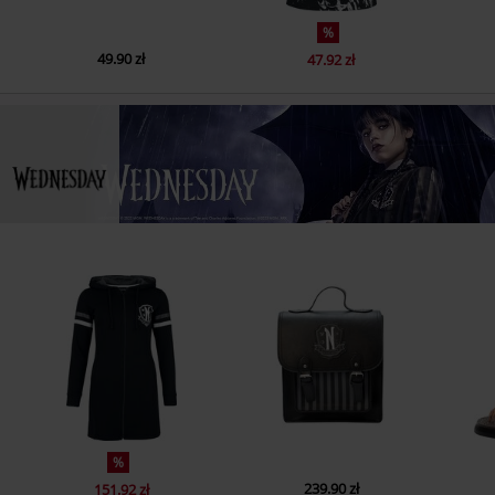
%
49.90 zł
47.92 zł
%
239.90 zł
151.92 zł