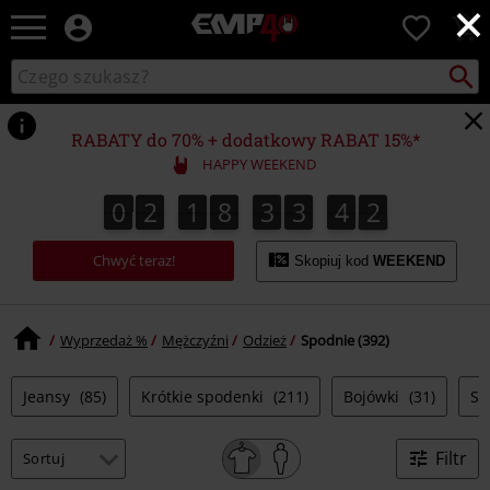
×
EMP
0
-
Merch
Szukaj
Wyszukaj
dla
katalog
Fanów:
Muzyki,
RABATY do 70% + dodatkowy RABAT 15%*
Filmów,
HAPPY WEEKEND
Seriali
i
0
2
1
8
3
3
4
1
0
2
1
8
3
3
4
0
2
0
1
Gier
-
Chwyć teraz!
Moda
Skopiuj kod
WEEKEND
Alternatywna.
Wyprzedaż %
Mężczyźni
Odzież
Spodnie (392)
Jeansy
(85)
Krótkie spodenki
(211)
Bojówki
(31)
Sp
Filtr