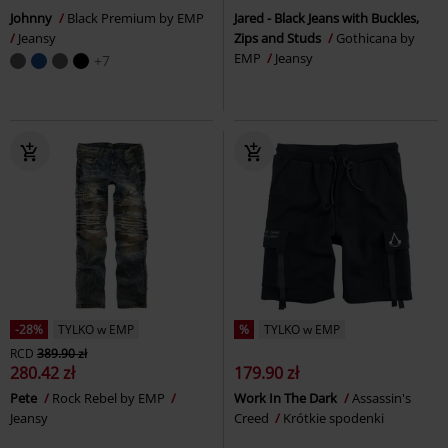
Johnny
Black Premium by EMP
Jared - Black Jeans with Buckles,
Jeansy
Zips and Studs
Gothicana by
EMP
Jeansy
+7
-28%
TYLKO w EMP
%
TYLKO w EMP
RCD
389.90 zł
280.42 zł
179.90 zł
Pete
Rock Rebel by EMP
Work In The Dark
Assassin's
Jeansy
Creed
Krótkie spodenki