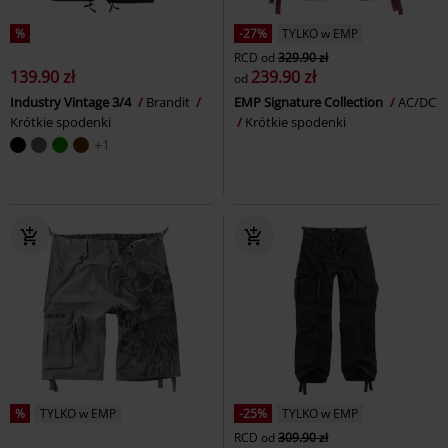
%
-27%
TYLKO w EMP
RCD
od
329.90 zł
139.90 zł
239.90 zł
od
Industry Vintage 3/4
Brandit
EMP Signature Collection
AC/DC
Krótkie spodenki
Krótkie spodenki
+1
%
TYLKO w EMP
-25%
TYLKO w EMP
RCD
od
309.90 zł