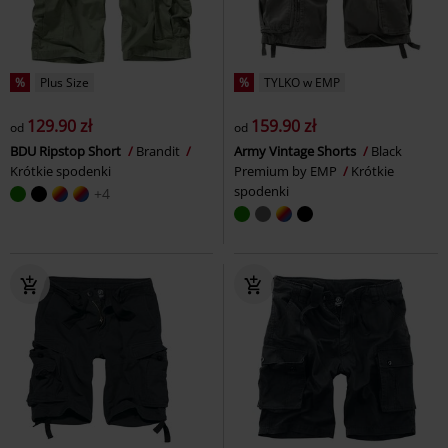
%
Plus Size
%
TYLKO w EMP
129.90 zł
159.90 zł
od
od
BDU Ripstop Short
Brandit
Army Vintage Shorts
Black
Krótkie spodenki
Premium by EMP
Krótkie
spodenki
+4