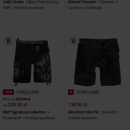
Celtic Snake
Black Premium by
Striped Trousers
Banned
EMP
Krótkie spodenki
Spodnie z materiału
-36%
TYLKO w EMP
%
TYLKO w EMP
RCD
od
329.90 zł
209.90 zł
139.90 zł
od
EMP Signature Collection
Kite Short Slim Fit
Brandit
Powerwolf
Krótkie spodenki
Krótkie spodenki