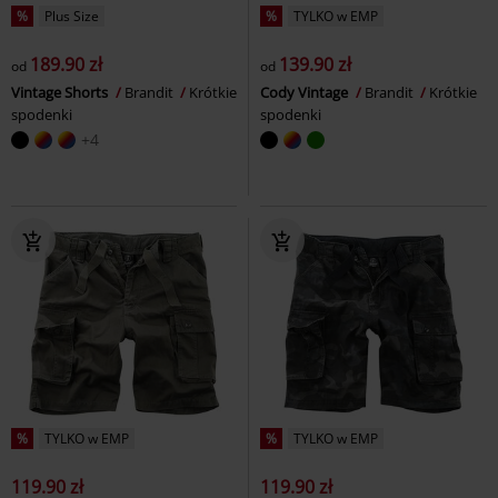
%
Plus Size
%
TYLKO w EMP
189.90 zł
139.90 zł
od
od
Vintage Shorts
Brandit
Krótkie
Cody Vintage
Brandit
Krótkie
spodenki
spodenki
+4
%
TYLKO w EMP
%
TYLKO w EMP
119.90 zł
119.90 zł