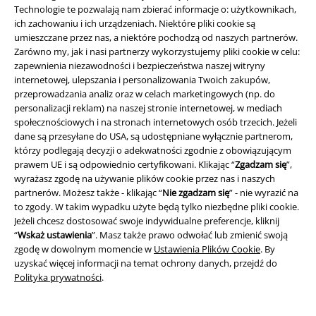
Kurtki męskie zimowe wyprzedaż
Technologie te pozwalają nam zbierać informacje o: użytkownikach,
Kurtki męskie przejściowe wyprzedaż
ich zachowaniu i ich urządzeniach. Niektóre pliki cookie są
Koszulki polo męskie wyprzedaż
umieszczane przez nas, a niektóre pochodzą od naszych partnerów.
Outlet Shop
Zarówno my, jak i nasi partnerzy wykorzystujemy pliki cookie w celu:
zapewnienia niezawodności i bezpieczeństwa naszej witryny
internetowej, ulepszania i personalizowania Twoich zakupów,
15%
przeprowadzania analiz oraz w celach marketingowych (np. do
Newsletter
Rabat
personalizacji reklam) na naszej stronie internetowej, w mediach
Zapisz się teraz i zyskaj Voucher 15%
Zobacz
społecznościowych i na stronach internetowych osób trzecich. Jeżeli
więcej
dane są przesyłane do USA, są udostępniane wyłącznie partnerom,
którzy podlegają decyzji o adekwatności zgodnie z obowiązującym
prawem UE i są odpowiednio certyfikowani. Klikając “
Zgadzam się
”,
wyrażasz zgodę na używanie plików cookie przez nas i naszych
partnerów. Możesz także - klikając “
Nie zgadzam się
” - nie wyrazić na
to zgody. W takim wypadku użyte będą tylko niezbędne pliki cookie.
Niniejszym potwierdzam, że chcę otrzymywać Newsletter EMP i zgadzam
Jeżeli chcesz dostosować swoje indywidualne preferencje, kliknij
się na to, że E.M.P. Merchandising mbH może przetwarzać moje dane
osobowe i wysyłać mi regularnie informacje o swoich produktach. Moje
“
Wskaż ustawienia
”. Masz także prawo odwołać lub zmienić swoją
dane osobowe będą przetwarzane zgodnie z zapisami
Polityki
zgodę w dowolnym momencie w
Ustawienia Plików Cookie
. By
prywatności
. Mogę odwołać swoją zgodę w dowolnym momencie, np.
uzyskać więcej informacji na temat ochrony danych, przejdź do
poprzez kliknięcie w link umożliwiający rezygnację z subskrypcji.
Polityka prywatności
.
Tutaj
możesz zrezygnować z subskrypcji newslettera.