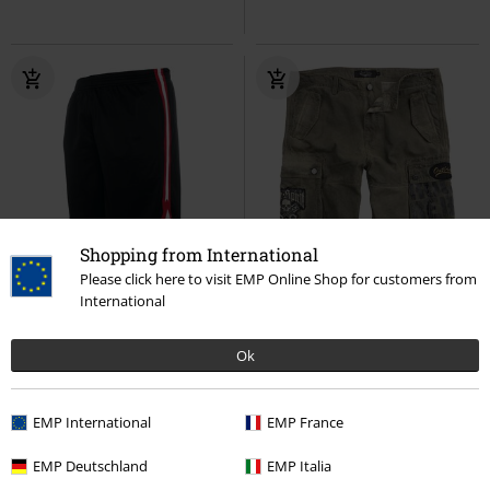
Shopping from International
%
%
TYLKO w EMP
Please click here to visit EMP Online Shop for customers from
International
119.90 zł
169.90 zł
od
Stripes Mesh Shorts
Urban
Free Spirit Shorts
Rock Rebel by
Ok
Classics
Krótkie spodenki
EMP
Krótkie spodenki
EMP International
EMP France
EMP Deutschland
EMP Italia