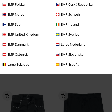
EMP Polska
EMP Česká Republika
EMP Norge
EMP Schweiz
EMP Suomi
EMP Ireland
EMP United Kingdom
EMP Sverige
EMP Danmark
Large Nederland
-36%
TYLKO w EMP
%
TYLKO w EMP
RCD
od
439.90 zł
EMP Österreich
EMP Slovensko
280.42 zł
189.90 zł
od
Dark Reptile
Rock Rebel by EMP
Sirens
Black Blood by Gothicana
Large Belgique
EMP España
Jeansy
Krótkie spodenki