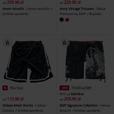
209.90 zł
229.90 zł
od
od
Amon Amarth
Amon Amarth
Army Vintage Trousers
Black
Krótkie spodenki
Premium by EMP
Bojówki
%
Plus Size
-36%
TYLKO w EMP
RCD
od
329.90 zł
119.90 zł
209.90 zł
od
od
Stripes Mesh Shorts
Urban
EMP Signature Collection
Amon
Classics
Krótkie spodenki
Amarth
Krótkie spodenki