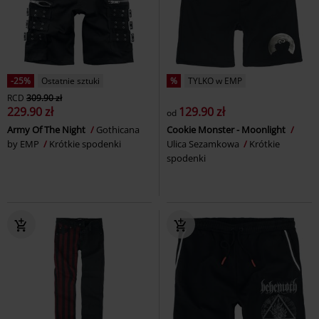
-25%
Ostatnie sztuki
%
TYLKO w EMP
RCD
309.90 zł
229.90 zł
129.90 zł
od
Army Of The Night
Gothicana
Cookie Monster - Moonlight
by EMP
Krótkie spodenki
Ulica Sezamkowa
Krótkie
spodenki