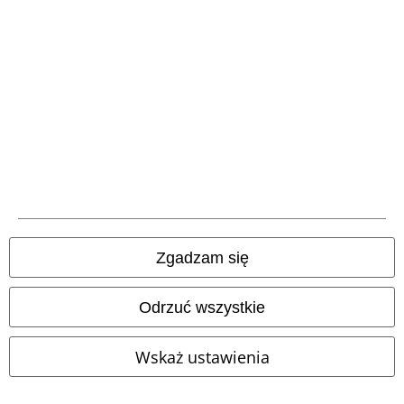
Zapisz się
*Kod jest ważny przez 4 tygodnie. Do wykorzystania tylko online. NIe
łączy się z innymi kodami promocyjnymi. Po wprowadzeniu kodu rabat
zostanie automatycznie uwzględniony w koszyku zakupowym. Nie
obejmuje: mediów, książek, biletów, voucherów prezentowych, artykułów:
Rammstein, (Till) Lindemann, Die Ärzte, Die Toten Hosen, Feine Sahne
Fischfilet, Broilers, Böhse Onkelz oraz artykułów z donacją w cenie.
Zgadzam się
Nasze Centrum Obsługi Klienta jest do Twojej
dyspozycji
Odrzuć wszystkie
Nasze Centrum Obsługi Klienta jest dostępne dzisiaj od 09:00 do
17:00.
Więcej informacji
Wskaż ustawienia
Rozpocznij rozmowę