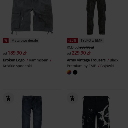
%
Metalowe detale
-25%
TYLKO w EMP
RCD
od
309.90 zł
189.90 zł
229.90 zł
od
od
Broken Logo
Rammstein
Army Vintage Trousers
Black
Krótkie spodenki
Premium by EMP
Bojówki