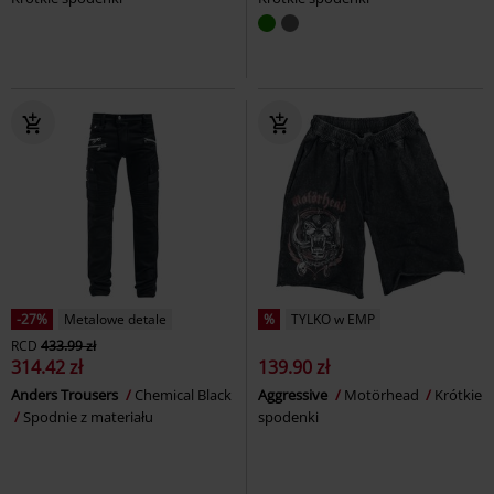
-27%
Metalowe detale
%
TYLKO w EMP
RCD
433.99 zł
314.42 zł
139.90 zł
Anders Trousers
Chemical Black
Aggressive
Motörhead
Krótkie
Spodnie z materiału
spodenki