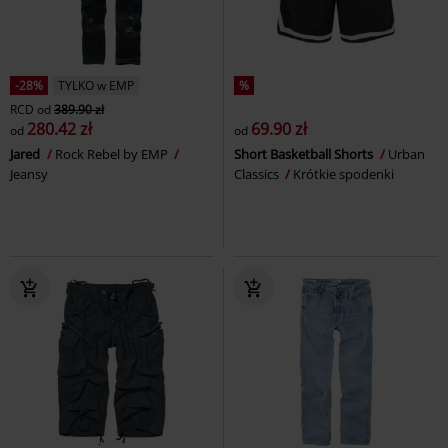
-28%
TYLKO w EMP
%
RCD
od
389.90 zł
280.42 zł
69.90 zł
od
od
Jared
Rock Rebel by EMP
Short Basketball Shorts
Urban
Jeansy
Classics
Krótkie spodenki