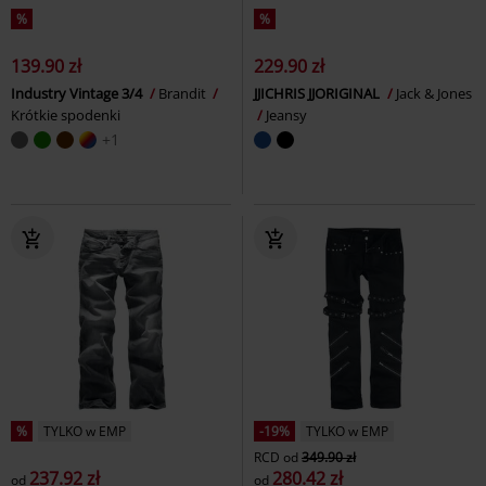
%
%
139.90 zł
229.90 zł
Industry Vintage 3/4
Brandit
JJICHRIS JJORIGINAL
Jack & Jones
Krótkie spodenki
Jeansy
+1
%
TYLKO w EMP
-19%
TYLKO w EMP
RCD
od
349.90 zł
237.92 zł
280.42 zł
od
od