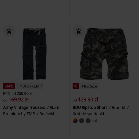
-34%
TYLKO w EMP
%
Plus Size
RCD
od
259.90 zł
169.92 zł
129.90 zł
od
od
Army Vintage Trousers
Black
BDU Ripstop Short
Brandit
Premium by EMP
Bojówki
Krótkie spodenki
+4