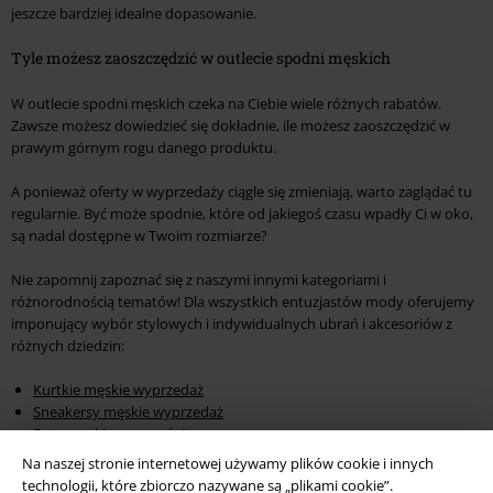
jeszcze bardziej idealne dopasowanie.
Tyle możesz zaoszczędzić w outlecie spodni męskich
W outlecie spodni męskich czeka na Ciebie wiele różnych rabatów.
Zawsze możesz dowiedzieć się dokładnie, ile możesz zaoszczędzić w
prawym górnym rogu danego produktu.
A ponieważ oferty w wyprzedaży ciągle się zmieniają, warto zaglądać tu
regularnie. Być może spodnie, które od jakiegoś czasu wpadły Ci w oko,
są nadal dostępne w Twoim rozmiarze?
Nie zapomnij zapoznać się z naszymi innymi kategoriami i
różnorodnością tematów! Dla wszystkich entuzjastów mody oferujemy
imponujący wybór stylowych i indywidualnych ubrań i akcesoriów z
różnych dziedzin:
Kurtkie męskie wyprzedaż
Sneakersy męskie wyprzedaż
Buty męskie wyprzedaż
Koszulki męskie wyprzedaż
Na naszej stronie internetowej używamy plików cookie i innych
Bluzy męskie wyprzedaż
technologii, które zbiorczo nazywane są „plikami cookie”.