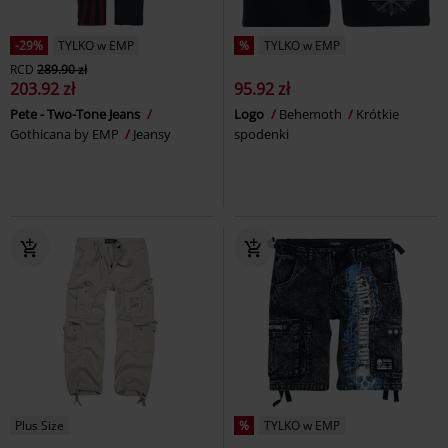
-29%
TYLKO w EMP
%
TYLKO w EMP
RCD
289.90 zł
203.92 zł
95.92 zł
Pete - Two-Tone Jeans
Logo
Behemoth
Krótkie
Gothicana by EMP
Jeansy
spodenki
Plus Size
%
TYLKO w EMP