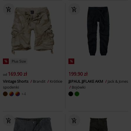
%
Plus Size
%
169.90 zł
199.90 zł
od
Vintage Shorts
Brandit
Krótkie
JJIPAUL JJFLAKE AKM
Jack & Jones
spodenki
Bojówki
+4