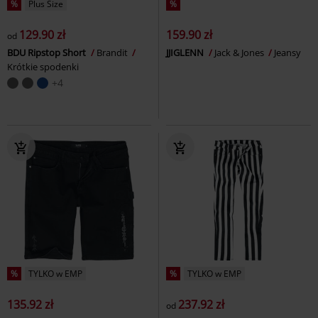
%
Plus Size
%
129.90 zł
159.90 zł
od
BDU Ripstop Short
Brandit
JJIGLENN
Jack & Jones
Jeansy
Krótkie spodenki
+4
%
TYLKO w EMP
%
TYLKO w EMP
135.92 zł
237.92 zł
od