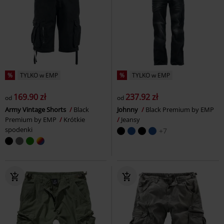
%
TYLKO w EMP
%
TYLKO w EMP
169.90 zł
237.92 zł
od
od
Army Vintage Shorts
Black
Johnny
Black Premium by EMP
Premium by EMP
Krótkie
Jeansy
spodenki
+7