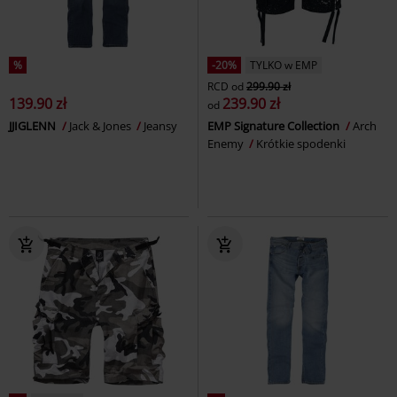
%
-20%
TYLKO w EMP
RCD
od
299.90 zł
139.90 zł
239.90 zł
od
JJIGLENN
Jack & Jones
Jeansy
EMP Signature Collection
Arch
Enemy
Krótkie spodenki