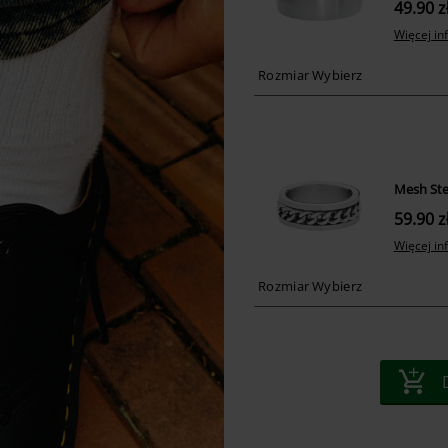
49.90 z
Więcej in
Mesh St
59.90 z
Więcej in