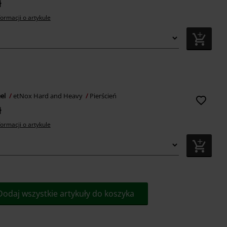
ł
formacji o artykule
eel
etNox Hard and Heavy
Pierścień
ł
formacji o artykule
Dodaj wszystkie artykuły do koszyka