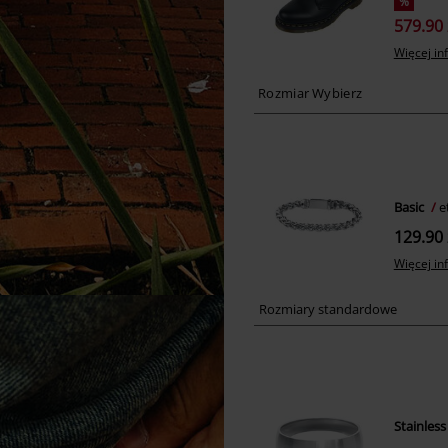
%
579.90 
Więcej in
Basic
e
129.90 
Więcej in
Rozmiary standardowe
Stainless