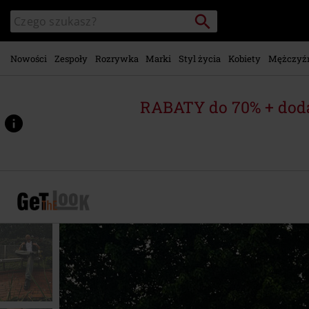
Przejdź do
Szukaj
Wyszukaj
głównej
katalog
zawartości
Nowości
Zespoły
Rozrywka
Marki
Styl życia
Kobiety
Mężczyź
RABATY do 70% + dod