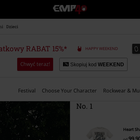
EMP
-
Merch
dla
ni
Dzieci
Fanów:
Muzyki,
Filmów,
0
0
atkowy RABAT 15%*
HAPPY WEEKEND
Seriali
i
Gier
Chwyć teraz!
Skopiuj kod
WEEKEND
-
Moda
Alternatywna.
Festival
Choose Your Character
Rockwear & Mu
No. 1
Heart S
99.90
od