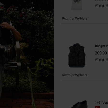
Więcej in
Ranger V
209.90 
Więcej in
1461 Veg