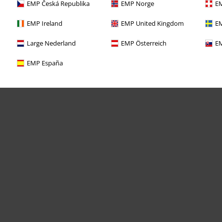
EMP Česká Republika
EMP Norge
EM
EMP Ireland
EMP United Kingdom
EM
Large Nederland
EMP Österreich
EM
EMP España