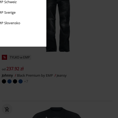
P Schweiz
P Sverige
P Slovensko
%
TYLKO w EMP
237.92 zł
od
Johnny
Black Premium by EMP
Jeansy
+7