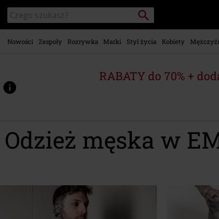
Przejdź do
Szukaj
Wyszukaj
głównej
katalog
zawartości
Nowości
Zespoły
Rozrywka
Marki
Styl życia
Kobiety
Mężczyź
RABATY do 70% + dod
Odzież męska w E