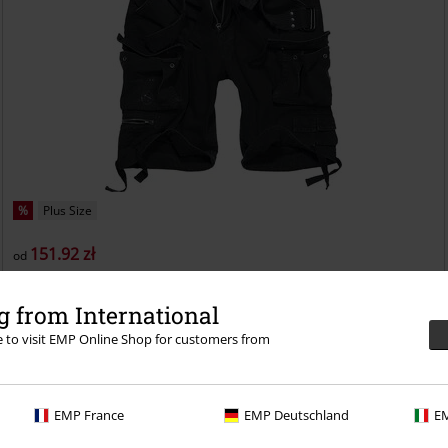
%
Plus Size
151.92 zł
od
Savage Vintage Shorts
Brandit
Krótkie spodenki
 from International
re to visit EMP Online Shop for customers from
EMP France
EMP Deutschland
EM