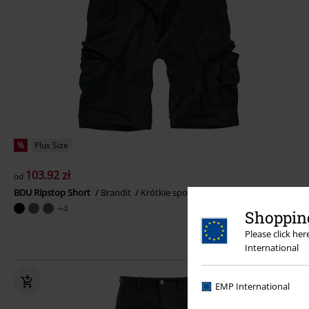
%
Plus Size
103.92 zł
od
BDU Ripstop Short
Brandit
Krótkie spodenki
+4
Shopping
Please click he
International
EMP International