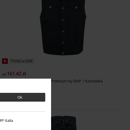
%
TYLKO w EMP
161.42 zł
od
Life Of An Easy Rider
Black Premium by EMP
Kamizelka
Ok
P Italia