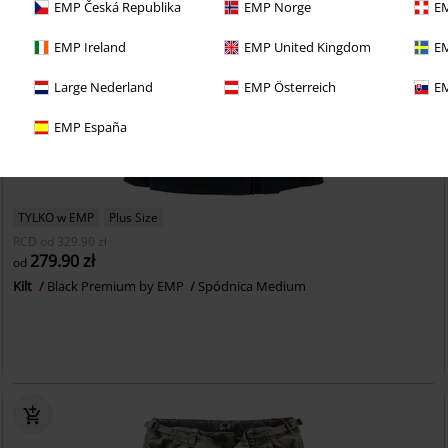
EMP Česká Republika
EMP Norge
EM
EMP Ireland
EMP United Kingdom
EM
Large Nederland
EMP Österreich
EM
EMP España
TYLKO w EMP
Plus Size
RCD
od
329.90 zł
279.90 zł
od
Kilt
Black Premium by EMP
Spódnica Medium