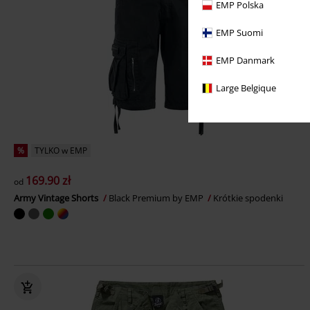
EMP Polska
EMP Suomi
EMP Danmark
Large Belgique
%
TYLKO w EMP
169.90 zł
od
Army Vintage Shorts
Black Premium by EMP
Krótkie spodenki