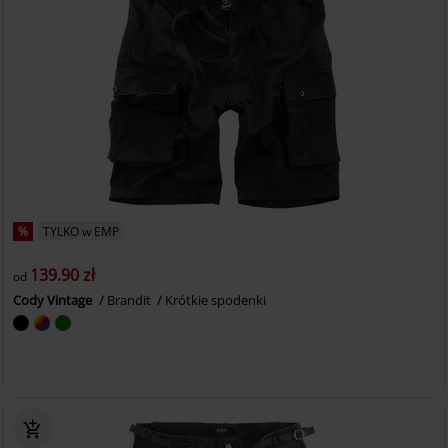
%
TYLKO w EMP
139.90 zł
od
Cody Vintage
Brandit
Krótkie spodenki