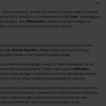
. Okazało się jednak, że świat bez Overwatch szybko staje na krawędzi
em, w której udział biorą m. bohaterowie tacy jak
Tracer
- podróżujący w
wacz przygód - oraz
Widowmaker
, bezlitosny zabójca działający na
Talon, niezmiennie fascynuje fanów na całym świecie.
ód świszczących wokoło pocisków i nieustannych wybuchów to Twój
masywnego
Akande Ogundimu
, byłego mistrza sztuk walki, którego
si zgubę każdemu, kto znajdzie się w jego zasięgu.
ń przeciwnika odwracając jego uwagę od Twoich towarzyszy, zaś od
rzenia młota w stal pancerza? W takim razie wybierz
Reinhardta
,
go wojownika zakutego w cybernetyczną zbroję i dzierżącego potężny
d tych, którzy szerzą na świecie niesprawiedliwość i zepsucie.
się na uboczu i udzielanie wsparcia reszcie drużyny idealnym wyborem
óry pomimo pokojowego nastawienia do świata w każdej chwili gotów
innych i uciskanych. Jego podstawową bronią są cybernetyczne,
czyć sojuszników jak i siać zniszczenie w szeregach wroga.