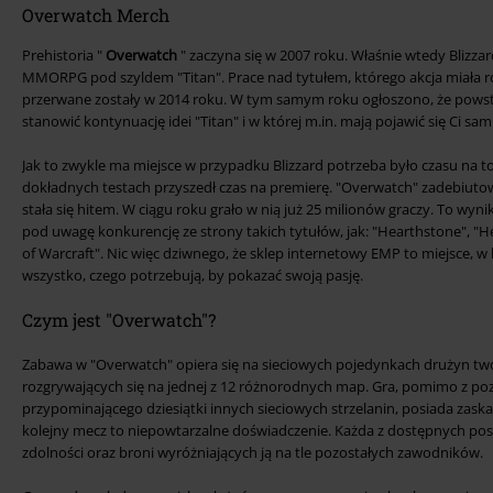
Overwatch Merch
Prehistoria "
Overwatch
" zaczyna się w 2007 roku. Właśnie wtedy Blizz
MMORPG pod szyldem "Titan". Prace nad tytułem, którego akcja miała
przerwane zostały w 2014 roku. W tym samym roku ogłoszono, że powst
stanowić kontynuację idei "Titan" i w której m.in. mają pojawić się Ci sa
Jak to zwykle ma miejsce w przypadku Blizzard potrzeba było czasu na 
dokładnych testach przyszedł czas na premierę. "Overwatch" zadebiutow
stała się hitem. W ciągu roku grało w nią już 25 milionów graczy. To wyn
pod uwagę konkurencję ze strony takich tytułów, jak: "Hearthstone", "He
of Warcraft". Nic więc dziwnego, że sklep internetowy EMP to miejsce, w
wszystko, czego potrzebują, by pokazać swoją pasję.
Czym jest "Overwatch"?
Zabawa w "Overwatch" opiera się na sieciowych pojedynkach drużyn two
rozgrywających się na jednej z 12 różnorodnych map. Gra, pomimo z 
przypominającego dziesiątki innych sieciowych strzelanin, posiada zaskak
kolejny mecz to niepowtarzalne doświadczenie. Każda z dostępnych pos
zdolności oraz broni wyróżniających ją na tle pozostałych zawodników.