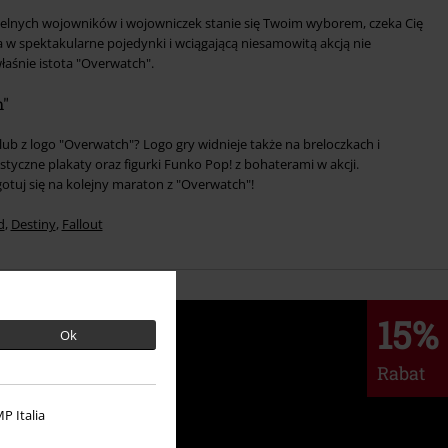
zielnych wojowników i wojowniczek stanie się Twoim wyborem, czeka Cię
a w spektakularne pojedynki i wciągającą niesamowitą akcją nie
łaśnie istota "Overwatch".
h"
ub z logo "Overwatch"? Logo gry widnieje także na breloczkach i
tyczne plakaty oraz figurki Funko Pop! z bohaterami w akcji.
otuj się na kolejny maraton z "Overwatch"!
d
,
Destiny
,
Fallout
15%
Ok
Rabat
P Italia