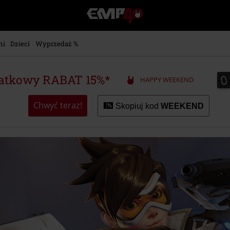
EMP
-
Merch
dla
ni
Dzieci
Wyprzedaż %
Fanów:
Muzyki,
Filmów,
0
0
atkowy RABAT 15%*
HAPPY WEEKEND
Seriali
i
Gier
Chwyć teraz!
Skopiuj kod
WEEKEND
-
Moda
Alternatywna.