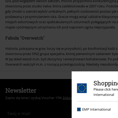
Gra, pod względem swoich założeń, mocno przypomina konkurencyjną p
stworzoną przez studio Valve, która zadebiutowała w 2007 roku. Podob
gdy chodzi o szeroki wybór unikalnych, pełnych osobowości postaci jak i
podawaną z przymrużeniem oka. Gracze mogą wziąć udział w klasyczny
misjach eskortowych oraz spektakularnych szturmach polegających na
mapie i późniejszym utrzymaniu ich pod naporem ognia nieprzyjaciela.
Fabuła "Overwatch"
Historia, pokazana w grze, toczy się w przyszłości, po konfrontacji ludzi
stworzona przez ONZ grupa specjalna, której pierwotnym zadaniem był
W jej skład weszli m.in. byli złoczyńcy i emerytowani bohaterowie. Po 
Overwatch walczyli m.in. z rosnącą przestępczością. Niestety niesubord
Shopping
Newsletter
Please click he
International
Zapisz się teraz i zyskaj Voucher 15%
Zobacz więcej
EMP International