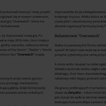
ard postanowił stworzyć nowy projekt
doprowadziła do jej zdelegalizowania
 rozgrywać się w nowym uniwersum,
kolejnego kryzysu. Walka dobra ze zł
anie gra "Overwatch", która ma
czasie pilot i nieustraszony poszuki
mi bohaterowie.
zlecenie organizacji terrorystycznej 
Bohaterowie "Overwatch"
to, by dopracować nową grę. Po
ał w maju 2016 roku. Gra z miejsca
ik godny szacunku, zwłaszcza biorąc
Walka na pierwszej linii frontu wśr
roes of the Storm", "Diablo" i "World
żywioł? W takim razie wciel się w 
 którym fani
"Overwatch"
znajdą
potężne, cybernetyczne ramię przyno
A może wolisz skupiać na sobie ogie
dźwięku wystrzału wolisz odgłos ude
dzielnego, choć nieco staroświeckie
rzonych przez sześciu graczy i
rakietowy młot siejący postrach wśró
pozoru prostego mechanizmu
ującą głębię, dzięki której każdy
Dla graczy preferujących trzymanie 
taci posiada zestaw unikalnych
okaże się
Zenyatta
– robot-mnich kt
jest stanąć do walki w obronie niew
lewitujące kule potrafiące zarówno le