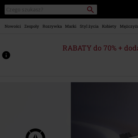
Przejdź do
Szukaj
Wyszukaj
głównej
katalog
zawartości
Nowości
Zespoły
Rozrywka
Marki
Styl życia
Kobiety
Mężczyź
RABATY do 70% + dod