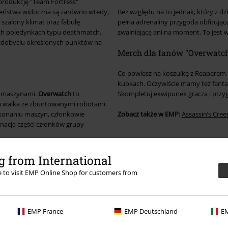
rodukcję "Team Fortress"
ieństwa widoczna są zarówno wtedy,
Bez względu na to jednak, który z d
 szalony klimat oraz fabułę
pełna adrenaliny przygoda obfitując
ch pojedynkach typu deathmatch,
zwalniającą ani na moment. To jest w
 zdobyciu określonych punktów na
Merch dla fanów "Overwatc
Co powiesz na koszulkę z Reaperem l
kubkach. Oczywiście mamy też fantas
 z maszynami.
Overwatch
to
Skompletuj ekwipunek gracza i przyg
a walka ze zbuntowanymi robotami.
pokonaniu maszyn, członkowie
Zobacz także w EMP:
Assassin’s Cree
ynacja części członków grupy
 from International
re to visit EMP Online Shop for customers from
EMP France
EMP Deutschland
EM