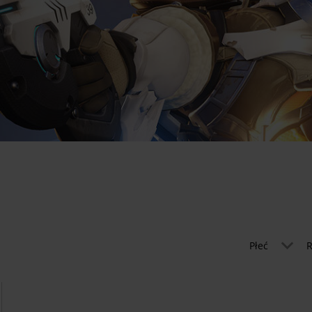
Płeć
R