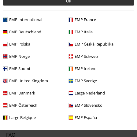
Ok
obejmuje: mediów, książek, biletów, voucherów prezentowych, artykułów:
Rammstein, (Till) Lindemann, Die Ärzte, Die Toten Hosen, Feine Sahne
Fischfilet, Broilers, Böhse Onkelz oraz artykułów z donacją w cenie.
EMP International
EMP France
EMP Deutschland
EMP Italia
EMP Polska
EMP Česká Republika
EMP Norge
EMP Schweiz
Nasze Centrum Obsługi Klienta jest do Twojej
dyspozycji
EMP Suomi
EMP Ireland
Nasze Centrum Obsługi Klienta jest dostępne dzisiaj od 09:00 do
EMP United Kingdom
EMP Sverige
17:00.
Więcej informacji
Rozpocznij rozmowę
EMP Danmark
Large Nederland
EMP Österreich
EMP Slovensko
Large Belgique
EMP España
Obsługa Klienta
FAQ