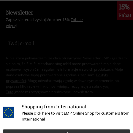
15%
Newsletter
Rabat
Zapisz się teraz i zyskaj Voucher 15%
Zobacz
więcej
Niniejszym potwierdzam, że chcę otrzymywać Newsletter EMP i zgadzam
się na to, że E.M.P. Merchandising mbH może przetwarzać moje dane
osobowe i wysyłać mi regularnie informacje o swoich produktach. Moje
dane osobowe będą przetwarzane zgodnie z zapisami
Polityki
prywatności
. Mogę odwołać swoją zgodę w dowolnym momencie, np.
poprzez kliknięcie w link umożliwiający rezygnację z subskrypcji.
Tutaj
możesz zrezygnować z subskrypcji newslettera.
Zapisz się
Shopping from International
Please click here to visit EMP Online Shop for customers from
International
*Kod jest ważny przez 4 tygodnie. Do wykorzystania tylko online. NIe
łączy się z innymi kodami promocyjnymi. Po wprowadzeniu kodu rabat
zostanie automatycznie uwzględniony w koszyku zakupowym. Nie