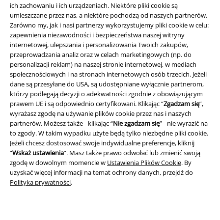
ich zachowaniu i ich urządzeniach. Niektóre pliki cookie są
Informacje prawne
umieszczane przez nas, a niektóre pochodzą od naszych partnerów.
Zarówno my, jak i nasi partnerzy wykorzystujemy pliki cookie w celu:
Regulamin
zapewnienia niezawodności i bezpieczeństwa naszej witryny
internetowej, ulepszania i personalizowania Twoich zakupów,
Dane firmy
przeprowadzania analiz oraz w celach marketingowych (np. do
personalizacji reklam) na naszej stronie internetowej, w mediach
Polityka prywatności
społecznościowych i na stronach internetowych osób trzecich. Jeżeli
dane są przesyłane do USA, są udostępniane wyłącznie partnerom,
Unieszkodliwianie odpadów i ochrona środowiska
którzy podlegają decyzji o adekwatności zgodnie z obowiązującym
prawem UE i są odpowiednio certyfikowani. Klikając “
Zgadzam się
”,
wyrażasz zgodę na używanie plików cookie przez nas i naszych
Deklaracja Zgodności
partnerów. Możesz także - klikając “
Nie zgadzam się
” - nie wyrazić na
to zgody. W takim wypadku użyte będą tylko niezbędne pliki cookie.
Informacje dotyczące dostępności
Jeżeli chcesz dostosować swoje indywidualne preferencje, kliknij
“
Wskaż ustawienia
”. Masz także prawo odwołać lub zmienić swoją
Ustawienia Plików Cookie
zgodę w dowolnym momencie w
Ustawienia Plików Cookie
. By
uzyskać więcej informacji na temat ochrony danych, przejdź do
Skorzystaj z prawa do odstąpienia od umowy
Polityka prywatności
.
Wszystkie ceny zawierają podatek VAT. Nie zawierają
kosztów
wysyłki.