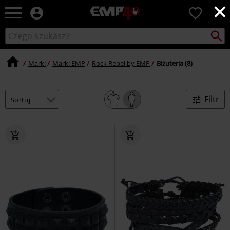
×
EMP
0
-
Merch
Szukaj
Wyszukaj
dla
katalog
Fanów:
Muzyki,
Marki
Marki EMP
Rock Rebel by EMP
Biżuteria (8)
Filmów,
Seriali
i
Filtr
Gier
-
Moda
Alternatywna.