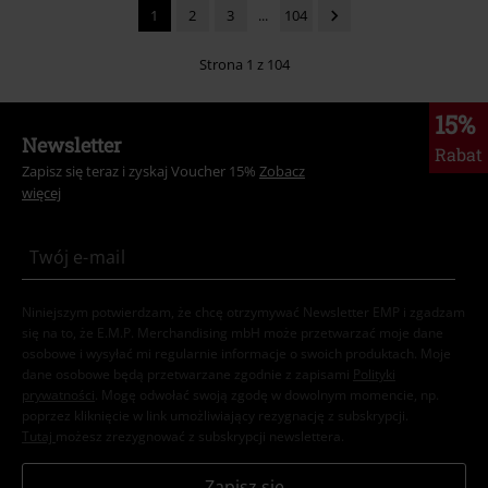
1
2
3
...
104
Strona 1 z 104
15%
Newsletter
Rabat
Zapisz się teraz i zyskaj Voucher 15%
Zobacz
więcej
Niniejszym potwierdzam, że chcę otrzymywać Newsletter EMP i zgadzam
się na to, że E.M.P. Merchandising mbH może przetwarzać moje dane
osobowe i wysyłać mi regularnie informacje o swoich produktach. Moje
dane osobowe będą przetwarzane zgodnie z zapisami
Polityki
prywatności
. Mogę odwołać swoją zgodę w dowolnym momencie, np.
poprzez kliknięcie w link umożliwiający rezygnację z subskrypcji.
Tutaj
możesz zrezygnować z subskrypcji newslettera.
Zapisz się