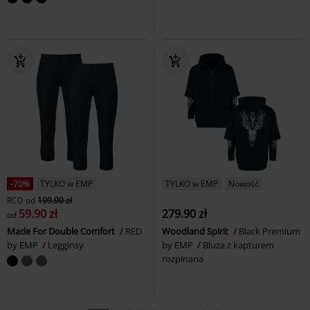
-70%
TYLKO w EMP
TYLKO w EMP
Nowość
RCD
od
199.90 zł
59.90 zł
279.90 zł
od
Made For Double Comfort
RED
Woodland Spirit
Black Premium
by EMP
Legginsy
by EMP
Bluza z kapturem
rozpinana