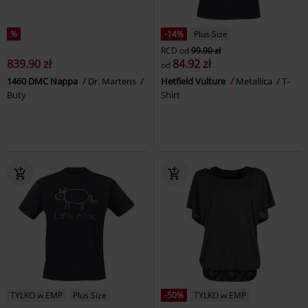
%
-14%
Plus Size
RCD
od
99.90 zł
839.90 zł
84.92 zł
od
1460 DMC Nappa
Dr. Martens
Hetfield Vulture
Metallica
T-
Buty
Shirt
TYLKO w EMP
Plus Size
-50%
TYLKO w EMP