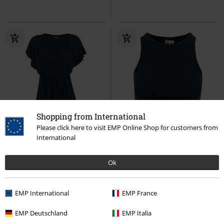
Shopping from International
TYLKO w EMP
Plus Size
%
Please click here to visit EMP Online Shop for customers from
International
RCD
od
169.90 zł
119.90 zł
35.92 zł
od
od
Princess Of The Night
Gothicana
Ladies Cropped Rib Top
Urban
Ok
by EMP
T-Shirt
Classics
Top
EMP International
EMP France
EMP Deutschland
EMP Italia