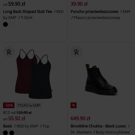
59.90 zł
39.90 zł
od
Long Back Shaped Slub Tee
RED
Poncho przeciwdeszczowe
EMP
by EMP
T-Shirt
Płaszcz przeciwdeszczowy
-56%
TYLKO w EMP
%
RCD
od
129.90 zł
55.92 zł
649.90 zł
od
Basic
RED by EMP
Top
Brookline Chukka - Black Lusso
Dr. Martens
Buty motocyklowe