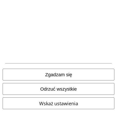
Metody płatności
Przelew bankowy
(płatność z góry)
Zgadzam się
Płatność za
Odrzuć wszystkie
pobraniem
Wskaż ustawienia
Wysyłka