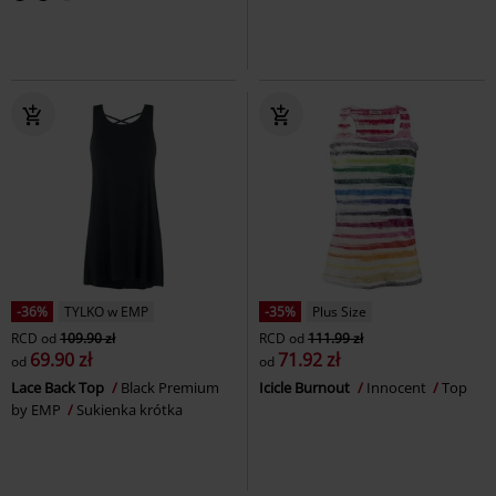
-36%
TYLKO w EMP
-35%
Plus Size
RCD
od
109.90 zł
RCD
od
111.99 zł
69.90 zł
71.92 zł
od
od
Lace Back Top
Black Premium
Icicle Burnout
Innocent
Top
by EMP
Sukienka krótka