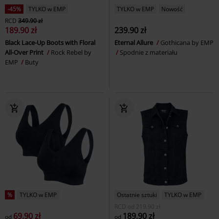
-45%
TYLKO w EMP
TYLKO w EMP
Nowość
RCD
349.90 zł
189.90 zł
239.90 zł
Black Lace-Up Boots with Floral
Eternal Allure
Gothicana by EMP
All-Over Print
Rock Rebel by
Spodnie z materiału
EMP
Buty
%
TYLKO w EMP
Ostatnie sztuki
TYLKO w EMP
RCD
od
219.90 zł
69.90 zł
189.90 zł
od
od