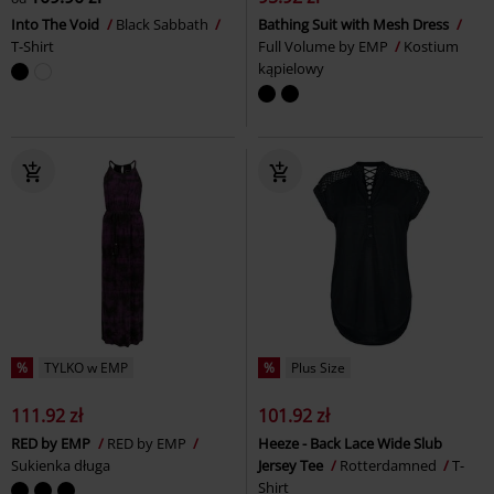
Into The Void
Black Sabbath
Bathing Suit with Mesh Dress
T-Shirt
Full Volume by EMP
Kostium
kąpielowy
%
TYLKO w EMP
%
Plus Size
111.92 zł
101.92 zł
RED by EMP
RED by EMP
Heeze - Back Lace Wide Slub
Sukienka długa
Jersey Tee
Rotterdamned
T-
Shirt