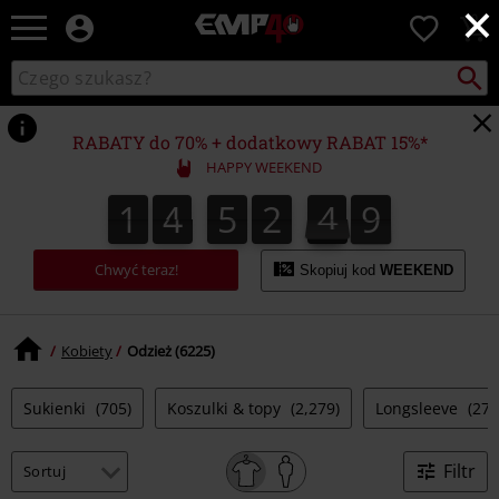
×
EMP
0
-
Merch
Szukaj
Wyszukaj
dla
katalog
Fanów:
Muzyki,
RABATY do 70% + dodatkowy RABAT 15%*
Filmów,
HAPPY WEEKEND
Seriali
i
1
4
5
2
4
8
1
4
5
2
4
7
8
5
9
7
Gier
-
Moda
Chwyć teraz!
Skopiuj kod
WEEKEND
Alternatywna.
Kobiety
Odzież (6225)
Sukienki
(705)
Koszulki & topy
(2,279)
Longsleeve
(279
Filtr