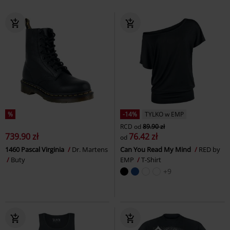
%
-14%
TYLKO w EMP
RCD
od
89.90 zł
739.90 zł
76.42 zł
od
1460 Pascal Virginia
Dr. Martens
Can You Read My Mind
RED by
Buty
EMP
T-Shirt
+9