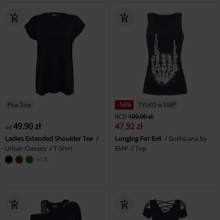
Plus Size
-56%
TYLKO w EMP
RCD
109.90 zł
49.90 zł
47.92 zł
od
Ladies Extended Shoulder Tee
Longing For Evil
Gothicana by
Urban Classics
T-Shirt
EMP
Top
+18