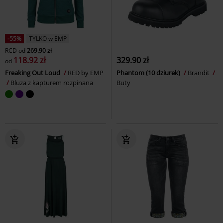
-55%
TYLKO w EMP
RCD
od
269.90 zł
118.92 zł
329.90 zł
od
Freaking Out Loud
RED by EMP
Phantom (10 dziurek)
Brandit
Bluza z kapturem rozpinana
Buty