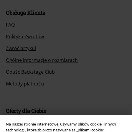
Obsługa Klienta
FAQ
Polityka Zwrotów
Zwróć artykuł
Ogólne informacje o rozmiarach
Opuść Backstage Club
Metody płatności
Oferty dla Ciebie
Konkursy
Na naszej stronie internetowej używamy plików cookie i innych
technologii, które zbiorczo nazywane są „plikami cookie”.