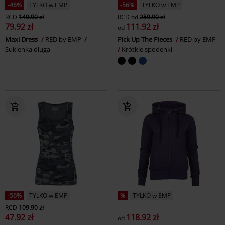
-46%
TYLKO w EMP
-56%
TYLKO w EMP
RCD
149.90 zł
RCD
od
259.90 zł
79.92 zł
111.92 zł
od
Maxi Dress
RED by EMP
Pick Up The Pieces
RED by EMP
Sukienka długa
Krótkie spodenki
-56%
TYLKO w EMP
%
TYLKO w EMP
RCD
109.90 zł
47.92 zł
118.92 zł
od