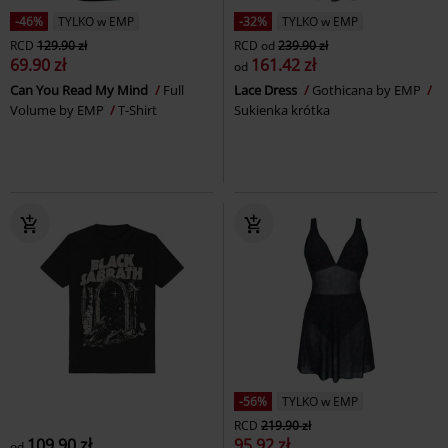
-46%
TYLKO w EMP
-32%
TYLKO w EMP
RCD
129.90 zł
RCD
od
239.90 zł
69.90 zł
161.42 zł
od
Can You Read My Mind
Full
Lace Dress
Gothicana by EMP
Volume by EMP
T-Shirt
Sukienka krótka
-56%
TYLKO w EMP
RCD
219.90 zł
109.90 zł
95.92 zł
od