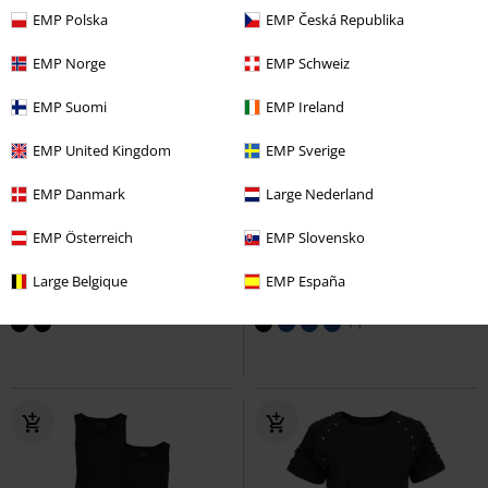
EMP Polska
EMP Česká Republika
EMP Norge
EMP Schweiz
EMP Suomi
EMP Ireland
EMP United Kingdom
EMP Sverige
EMP Danmark
Large Nederland
-34%
TYLKO w EMP
%
TYLKO w EMP
RCD
od
129.90 zł
EMP Österreich
EMP Slovensko
84.92 zł
161.42 zł
od
od
Keep Me Going
RED by EMP
T-
Grace - Black Jeans with Turn-Up
Large Belgique
EMP España
Shirt
Black Premium by EMP
Jeansy
+1