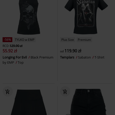
-56%
TYLKO w EMP
Plus Size
Premium
RCD
129.90 zł
55.92 zł
119.90 zł
od
Longing For Evil
Black Premium
Templars
Sabaton
T-Shirt
by EMP
Top