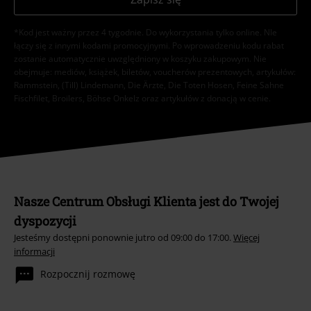
*Kod jest ważny przez 4 tygodnie. Do wykorzystania tylko online. NIe
łączy się z innymi kodami promocyjnymi. Po wprowadzeniu kodu rabat
zostanie automatycznie uwzględniony w koszyku zakupowym. Nie
obejmuje: mediów, książek, biletów, voucherów prezentowych, artykułów:
Rammstein, (Till) Lindemann, Die Ärzte, Die Toten Hosen, Feine Sahne
Fischfilet, Broilers, Böhse Onkelz oraz artykułów z donacją w cenie.
Nasze Centrum Obsługi Klienta jest do Twojej
dyspozycji
Jesteśmy dostępni ponownie jutro od 09:00 do 17:00.
Więcej
informacji
Rozpocznij rozmowę