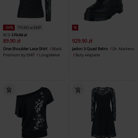
-50%
TYLKO w EMP
%
RCD
179.90 zł
89.90 zł
929.90 zł
One-Shoulder Lace Shirt
Black
Jadon 3 Quad Retro
Dr. Martens
Premium by EMP
Longsleeve
Buty wiązane