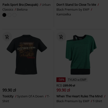
Pads Sport Bra (Dwupak)
Urban
Don't Stand So Close To Me
Classics
Bielizna
Black Premium by EMP
Kamizelka
-58%
TYLKO w EMP
RCD
239.90 zł
99.90 zł
99.90 zł
Toxicity
System Of A Down
T-
When The Heart Rules The Mind
Shirt
Black Premium by EMP
T-Shirt