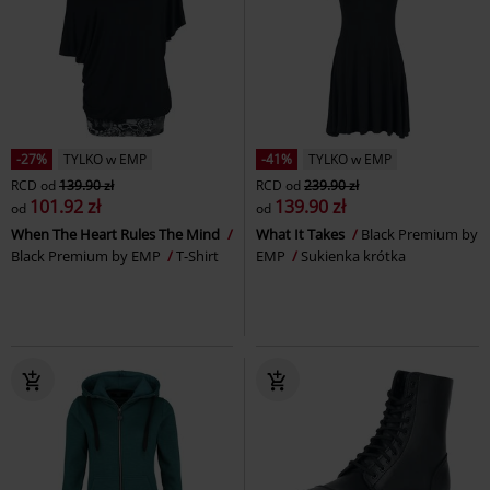
-27%
TYLKO w EMP
-41%
TYLKO w EMP
RCD
od
139.90 zł
RCD
od
239.90 zł
101.92 zł
139.90 zł
od
od
When The Heart Rules The Mind
What It Takes
Black Premium by
Black Premium by EMP
T-Shirt
EMP
Sukienka krótka