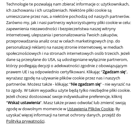
Vouchery EMP
Technologie te pozwalają nam zbierać informacje o: użytkownikach,
ich zachowaniu i ich urządzeniach. Niektóre pliki cookie są
Zniżka studencka
umieszczane przez nas, a niektóre pochodzą od naszych partnerów.
Zarówno my, jak i nasi partnerzy wykorzystujemy pliki cookie w celu:
zapewnienia niezawodności i bezpieczeństwa naszej witryny
internetowej, ulepszania i personalizowania Twoich zakupów,
przeprowadzania analiz oraz w celach marketingowych (np. do
O EMP
personalizacji reklam) na naszej stronie internetowej, w mediach
społecznościowych i na stronach internetowych osób trzecich. Jeżeli
Programy partnerskie
dane są przesyłane do USA, są udostępniane wyłącznie partnerom,
którzy podlegają decyzji o adekwatności zgodnie z obowiązującym
Zrównoważony rózwój
prawem UE i są odpowiednio certyfikowani. Klikając “
Zgadzam się
”,
wyrażasz zgodę na używanie plików cookie przez nas i naszych
partnerów. Możesz także - klikając “
Nie zgadzam się
” - nie wyrazić na
to zgody. W takim wypadku użyte będą tylko niezbędne pliki cookie.
Jeżeli chcesz dostosować swoje indywidualne preferencje, kliknij
“
Wskaż ustawienia
”. Masz także prawo odwołać lub zmienić swoją
zgodę w dowolnym momencie w
Ustawienia Plików Cookie
. By
uzyskać więcej informacji na temat ochrony danych, przejdź do
Polityka prywatności
.
Społeczność