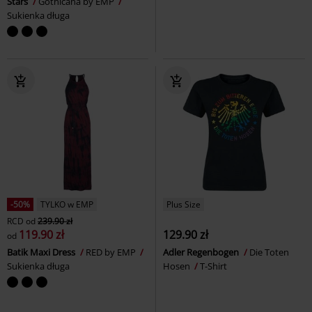
Stars
Gothicana by EMP
Sukienka długa
-50%
TYLKO w EMP
Plus Size
RCD
od
239.90 zł
119.90 zł
129.90 zł
od
Batik Maxi Dress
RED by EMP
Adler Regenbogen
Die Toten
Sukienka długa
Hosen
T-Shirt