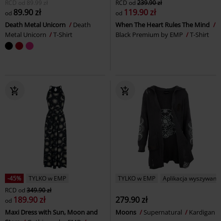
RCD
od
89.99 zł
RCD
od
239.90 zł
89.90 zł
119.90 zł
od
od
Death Metal Unicorn
Death
When The Heart Rules The Mind
Metal Unicorn
T-Shirt
Black Premium by EMP
T-Shirt
-45%
TYLKO w EMP
TYLKO w EMP
Aplikacja wyszywana
RCD
od
349.90 zł
189.90 zł
279.90 zł
od
Maxi Dress with Sun, Moon and
Moons
Supernatural
Kardigan