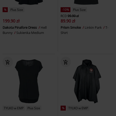
%
Plus Size
-10%
Plus Size
RCD
99.90 zł
199.90 zł
89.90 zł
Dakota Pinafore Dress
Hell
Prism Smoke
Linkin Park
T-
Bunny
Sukienka Medium
Shirt
TYLKO w EMP
Plus Size
%
TYLKO w EMP