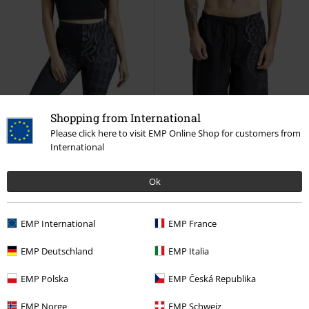
Shopping from International
Please click here to visit EMP Online Shop for customers from
International
Ok
Ostatnie sztuki
Naszywki
EMP International
EMP France
99.90 zł
139.90 zł
EMP Deutschland
EMP Italia
Celtic Snake
Black Premium by
Celtic Snake
Black Premium by
EMP Polska
EMP Česká Republika
EMP
Legginsy
EMP
Kąpielówki
EMP Norge
EMP Schweiz