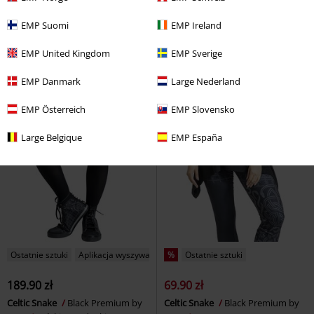
EMP Suomi
EMP Ireland
EMP United Kingdom
EMP Sverige
EMP Danmark
Large Nederland
EMP Österreich
EMP Slovensko
Large Belgique
EMP España
Ostatnie sztuki
Aplikacja wyszywana
%
Ostatnie sztuki
189.90 zł
69.90 zł
Celtic Snake
Black Premium by
Celtic Snake
Black Premium by