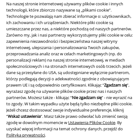
Na naszej stronie internetowej używamy plików cookie i innych
technologii, które zbiorczo nazywane są „plikami cookie”.
Technologie te pozwalają nam zbierać informacje o: użytkownikach,
Celtic Snake
ich zachowaniu i ich urządzeniach. Niektóre pliki cookie są
umieszczane przez nas, a niektóre pochodzą od naszych partnerów.
Zobacz teraz!
Zarówno my, jak i nasi partnerzy wykorzystujemy pliki cookie w celu:
zapewnienia niezawodności i bezpieczeństwa naszej witryny
internetowej, ulepszania i personalizowania Twoich zakupów,
przeprowadzania analiz oraz w celach marketingowych (np. do
15%
personalizacji reklam) na naszej stronie internetowej, w mediach
społecznościowych i na stronach internetowych osób trzecich. Jeżeli
Newsletter
Rabat
dane są przesyłane do USA, są udostępniane wyłącznie partnerom,
Zapisz się teraz i zyskaj Voucher 15%
Zobacz
którzy podlegają decyzji o adekwatności zgodnie z obowiązującym
więcej
prawem UE i są odpowiednio certyfikowani. Klikając “
Zgadzam się
”,
wyrażasz zgodę na używanie plików cookie przez nas i naszych
partnerów. Możesz także - klikając “
Nie zgadzam się
” - nie wyrazić na
to zgody. W takim wypadku użyte będą tylko niezbędne pliki cookie.
Jeżeli chcesz dostosować swoje indywidualne preferencje, kliknij
Niniejszym potwierdzam, że chcę otrzymywać Newsletter EMP i zgadzam
“
Wskaż ustawienia
”. Masz także prawo odwołać lub zmienić swoją
się na to, że E.M.P. Merchandising mbH może przetwarzać moje dane
zgodę w dowolnym momencie w
Ustawienia Plików Cookie
. By
osobowe i wysyłać mi regularnie informacje o swoich produktach. Moje
uzyskać więcej informacji na temat ochrony danych, przejdź do
dane osobowe będą przetwarzane zgodnie z zapisami
Polityki
Polityka prywatności
.
prywatności
. Mogę odwołać swoją zgodę w dowolnym momencie, np.