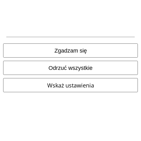
poprzez kliknięcie w link umożliwiający rezygnację z subskrypcji.
Tutaj
możesz zrezygnować z subskrypcji newslettera.
Zapisz się
*Kod jest ważny przez 4 tygodnie. Do wykorzystania tylko online. NIe
łączy się z innymi kodami promocyjnymi. Po wprowadzeniu kodu rabat
Zgadzam się
zostanie automatycznie uwzględniony w koszyku zakupowym. Nie
obejmuje: mediów, książek, biletów, voucherów prezentowych, artykułów:
Rammstein, (Till) Lindemann, Die Ärzte, Die Toten Hosen, Feine Sahne
Odrzuć wszystkie
Fischfilet, Broilers, Böhse Onkelz oraz artykułów z donacją w cenie.
Wskaż ustawienia
Nasze Centrum Obsługi Klienta jest do Twojej
dyspozycji
Nasze Centrum Obsługi Klienta jest dostępne dzisiaj od 09:00 do
17:00.
Więcej informacji