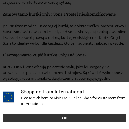
czujesz się komfortowo w każdej sytuacji.
Zamów tanio kurtki Only i Sons: Proste i nieskomplikowane
Jeśli szukasz modnej i niedrogiej kurtki, to dobrze trafiłeś. Możesz łatwo i
łatwo zamówić nową kurtkę Only and Sons. Skorzystaj z zakupów online
i zabezpiecz swoją nową ulubioną kurtkę w niskiej cenie. Kurtki Only i
Sons to idealny wybór dla każdego, kto ceni sobie styl, jakość i wygodę.
Dlaczego warto kupić kurtkę Only and Sons?
Kurtki Only i Sons oferują połączenie stylu, jakości i wygody. Są
uniwersalne i pasują do wielu różnych strojów. Są również wykonane z
wysokiej jakości materiałów, dzięki czemu zapewniają wygodne
dopasowanie. Marynarka Only and Sons to świetny dodatek do każdej
garderoby.
Shopping from International
Please click here to visit EMP Online Shop for customers from
International
15%
Newsletter
Ok
Rabat
Zapisz się teraz i zyskaj Voucher 15%
Zobacz