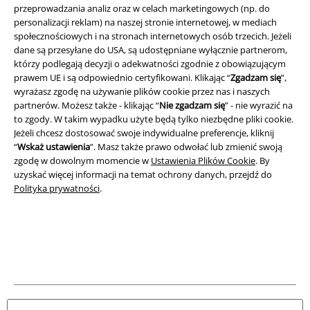
przeprowadzania analiz oraz w celach marketingowych (np. do
Dane firmy
personalizacji reklam) na naszej stronie internetowej, w mediach
społecznościowych i na stronach internetowych osób trzecich. Jeżeli
Polityka prywatności
dane są przesyłane do USA, są udostępniane wyłącznie partnerom,
którzy podlegają decyzji o adekwatności zgodnie z obowiązującym
Unieszkodliwianie odpadów i ochrona środowiska
prawem UE i są odpowiednio certyfikowani. Klikając “
Zgadzam się
”,
wyrażasz zgodę na używanie plików cookie przez nas i naszych
Deklaracja Zgodności
partnerów. Możesz także - klikając “
Nie zgadzam się
” - nie wyrazić na
to zgody. W takim wypadku użyte będą tylko niezbędne pliki cookie.
Jeżeli chcesz dostosować swoje indywidualne preferencje, kliknij
Informacje dotyczące dostępności
“
Wskaż ustawienia
”. Masz także prawo odwołać lub zmienić swoją
zgodę w dowolnym momencie w
Ustawienia Plików Cookie
. By
Ustawienia Plików Cookie
uzyskać więcej informacji na temat ochrony danych, przejdź do
Polityka prywatności
.
Skorzystaj z prawa do odstąpienia od umowy
Wszystkie ceny zawierają podatek VAT. Nie zawierają
kosztów
wysyłki.
© 1986-2026 E.M.P. Merchandising HGmbH