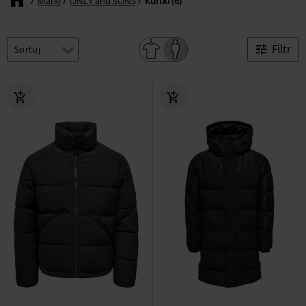
Marki
ONLY and SONS
Kurtki (6)
Filtr