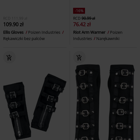
-16%
RCD
111.99 zł
RCD
90.99 zł
109.90 zł
76.42 zł
Ellis Gloves
Poizen Industries
Riot Arm Warmer
Poizen
Rękawiczki bez palców
Industries
Narękawniki