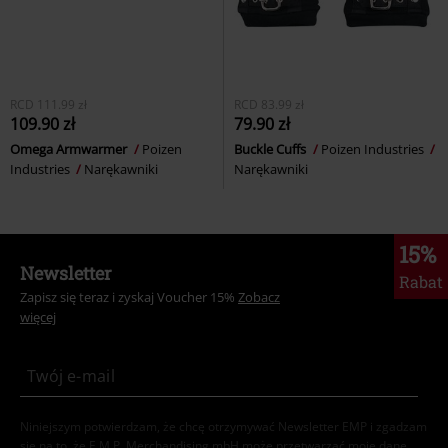
RCD
111.99 zł
RCD
83.99 zł
109.90 zł
79.90 zł
Omega Armwarmer
Poizen
Buckle Cuffs
Poizen Industries
Industries
Narękawniki
Narękawniki
15%
Newsletter
Rabat
Zapisz się teraz i zyskaj Voucher 15%
Zobacz
więcej
Niniejszym potwierdzam, że chcę otrzymywać Newsletter EMP i zgadzam
się na to, że E.M.P. Merchandising mbH może przetwarzać moje dane