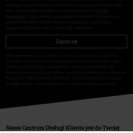
osobowe i wysyłać mi regularnie informacje o swoich produktach. Moje
dane osobowe będą przetwarzane zgodnie z zapisami
Polityki
prywatności
. Mogę odwołać swoją zgodę w dowolnym momencie, np.
poprzez kliknięcie w link umożliwiający rezygnację z subskrypcji.
Tutaj
możesz zrezygnować z subskrypcji newslettera.
Zapisz się
*Kod jest ważny przez 4 tygodnie. Do wykorzystania tylko online. NIe
łączy się z innymi kodami promocyjnymi. Po wprowadzeniu kodu rabat
zostanie automatycznie uwzględniony w koszyku zakupowym. Nie
obejmuje: mediów, książek, biletów, voucherów prezentowych, artykułów:
Rammstein, (Till) Lindemann, Die Ärzte, Die Toten Hosen, Feine Sahne
Fischfilet, Broilers, Böhse Onkelz oraz artykułów z donacją w cenie.
Nasze Centrum Obsługi Klienta jest do Twojej