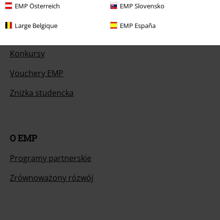
EMP Österreich
EMP Slovensko
Large Belgique
EMP España
Oferty dla Ciebie
Konkursy
Vouchery EMP
Zniżka studencka
O EMP
Programy partnerskie
Zrównoważony rózwój