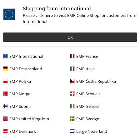
dyspozycji
Shopping from International
Będziemy dostępni ponownie: Poniedziałek od 09:00 do 17:00.
Więcej
Please click here to visit EMP Online Shop for customers from
informacji
International
Rozpocznij rozmowę
Ok
EMP International
EMP France
Obsługa Klienta
EMP Deutschland
EMP Italia
FAQ
EMP Polska
EMP Česká Republika
Polityka Zwrotów
EMP Norge
EMP Schweiz
Zwróć artykuł
EMP Suomi
EMP Ireland
Ogólne informacje o rozmiarach
EMP United Kingdom
EMP Sverige
Opuść Backstage Club
EMP Danmark
Large Nederland
Metody płatności