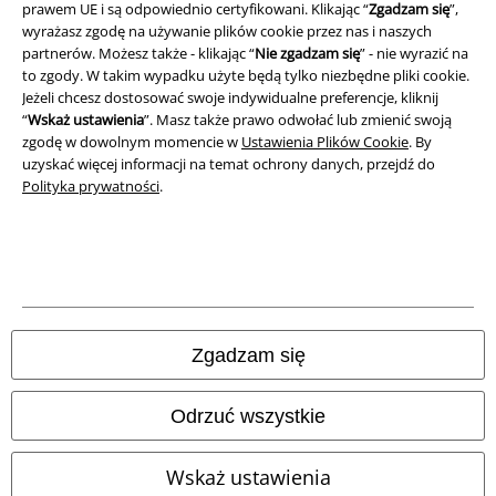
prawem UE i są odpowiednio certyfikowani. Klikając “
Zgadzam się
”,
Deklaracja Zgodności
wyrażasz zgodę na używanie plików cookie przez nas i naszych
partnerów. Możesz także - klikając “
Nie zgadzam się
” - nie wyrazić na
Informacje dotyczące dostępności
to zgody. W takim wypadku użyte będą tylko niezbędne pliki cookie.
Jeżeli chcesz dostosować swoje indywidualne preferencje, kliknij
Ustawienia Plików Cookie
“
Wskaż ustawienia
”. Masz także prawo odwołać lub zmienić swoją
zgodę w dowolnym momencie w
Ustawienia Plików Cookie
. By
uzyskać więcej informacji na temat ochrony danych, przejdź do
Skorzystaj z prawa do odstąpienia od umowy
Polityka prywatności
.
Wszystkie ceny zawierają podatek VAT. Nie zawierają
kosztów
wysyłki.
© 1986-2026 E.M.P. Merchandising HGmbH
Zgadzam się
Sklepy internetowe EMP
Odrzuć wszystkie
EMP International
Wskaż ustawienia
EMP France