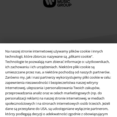
Na naszej stronie internetowej używamy plików cookie i innych
technologii, które zbiorczo nazywane są „plikami cookie”.
Technologie te pozwalają nam zbierać informacje o: użytkownikach,
Informacje prawne
ich zachowaniu i ich urządzeniach. Niektóre pliki cookie są
umieszczane przez nas, a niektóre pochodzą od naszych partnerów.
Regulamin
Zarówno my, jak i nasi partnerzy wykorzystujemy pliki cookie w celu:
zapewnienia niezawodności i bezpieczeństwa naszej witryny
Dane firmy
internetowej, ulepszania i personalizowania Twoich zakupów,
przeprowadzania analiz oraz w celach marketingowych (np. do
Polityka prywatności
personalizacji reklam) na naszej stronie internetowej, w mediach
społecznościowych i na stronach internetowych osób trzecich. Jeżeli
dane są przesyłane do USA, są udostępniane wyłącznie partnerom,
Unieszkodliwianie odpadów i ochrona środowiska
którzy podlegają decyzji o adekwatności zgodnie z obowiązującym