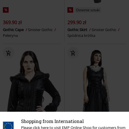
%
%
Ostatnie sztuki
369.90 zł
299.90 zł
Gothic Cape
Sinister Gothic
Gothic Skirt
Sinister Gothic
Peleryna
Spódnica krótka
Shopping from International
Please click here to visit EMP Online Shop for customers from