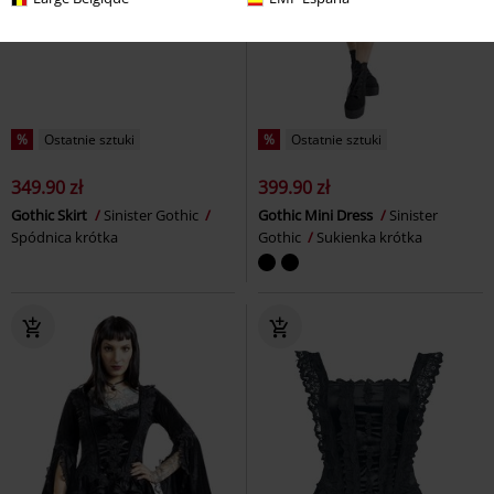
%
Ostatnie sztuki
%
Ostatnie sztuki
349.90 zł
399.90 zł
Gothic Skirt
Sinister Gothic
Gothic Mini Dress
Sinister
Spódnica krótka
Gothic
Sukienka krótka