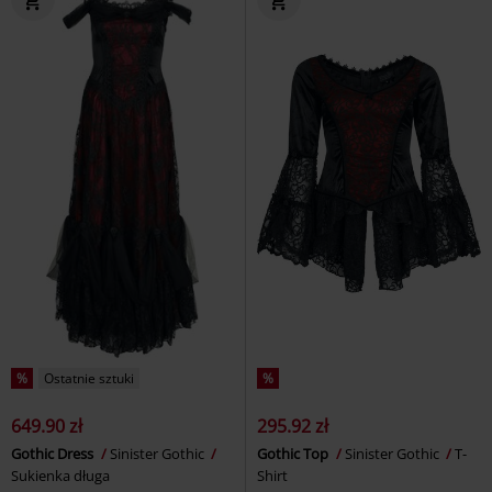
%
Ostatnie sztuki
%
649.90 zł
295.92 zł
Gothic Dress
Sinister Gothic
Gothic Top
Sinister Gothic
T-
Sukienka długa
Shirt