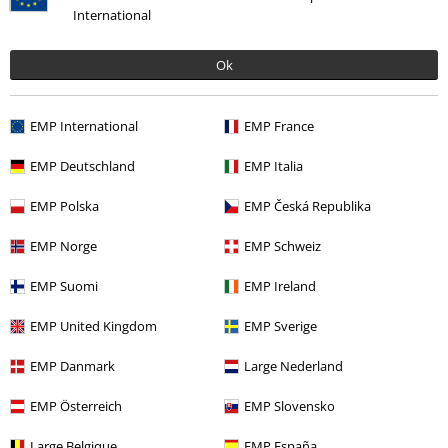
International
Ok
%
Ostatnie sztuki
%
Ostatnie sztuki
419.90 zł
649.90 zł
EMP International
EMP France
Gothic Jacket
Sinister Gothic
Long Gothic Dress
Sinister
EMP Deutschland
EMP Italia
Kurtka przejściowa
Gothic
Sukienka długa
EMP Polska
EMP Česká Republika
EMP Norge
EMP Schweiz
EMP Suomi
EMP Ireland
EMP United Kingdom
EMP Sverige
EMP Danmark
Large Nederland
EMP Österreich
EMP Slovensko
Large Belgique
EMP España