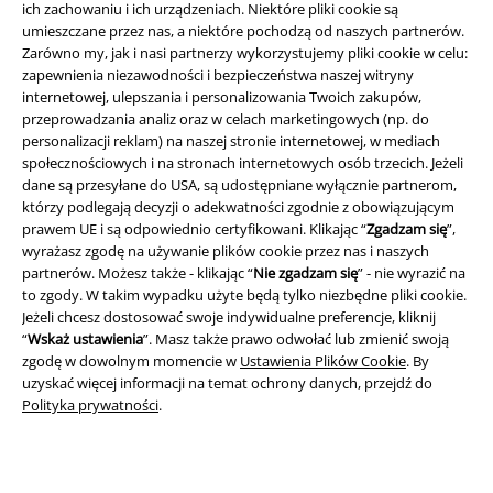
ich zachowaniu i ich urządzeniach. Niektóre pliki cookie są
umieszczane przez nas, a niektóre pochodzą od naszych partnerów.
Zarówno my, jak i nasi partnerzy wykorzystujemy pliki cookie w celu:
zapewnienia niezawodności i bezpieczeństwa naszej witryny
internetowej, ulepszania i personalizowania Twoich zakupów,
przeprowadzania analiz oraz w celach marketingowych (np. do
personalizacji reklam) na naszej stronie internetowej, w mediach
Informacje prawne
społecznościowych i na stronach internetowych osób trzecich. Jeżeli
dane są przesyłane do USA, są udostępniane wyłącznie partnerom,
Regulamin
którzy podlegają decyzji o adekwatności zgodnie z obowiązującym
prawem UE i są odpowiednio certyfikowani. Klikając “
Zgadzam się
”,
Dane firmy
wyrażasz zgodę na używanie plików cookie przez nas i naszych
partnerów. Możesz także - klikając “
Nie zgadzam się
” - nie wyrazić na
Polityka prywatności
to zgody. W takim wypadku użyte będą tylko niezbędne pliki cookie.
Jeżeli chcesz dostosować swoje indywidualne preferencje, kliknij
“
Wskaż ustawienia
”. Masz także prawo odwołać lub zmienić swoją
Unieszkodliwianie odpadów i ochrona środowiska
zgodę w dowolnym momencie w
Ustawienia Plików Cookie
. By
uzyskać więcej informacji na temat ochrony danych, przejdź do
Deklaracja Zgodności
Polityka prywatności
.
Informacje dotyczące dostępności
Ustawienia Plików Cookie