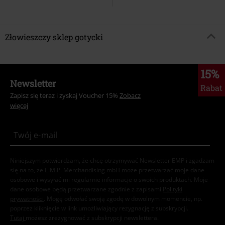
Złowieszczy sklep gotycki
15%
Newsletter
Rabat
Zapisz się teraz i zyskaj Voucher 15%
Zobacz
więcej
Niniejszym potwierdzam, że chcę otrzymywać Newsletter EMP i zgadzam
się na to, że E.M.P. Merchandising mbH może przetwarzać moje dane
osobowe i wysyłać mi regularnie informacje o swoich produktach. Moje
dane osobowe będą przetwarzane zgodnie z zapisami
Polityki
prywatności
. Mogę odwołać swoją zgodę w dowolnym momencie, np.
poprzez kliknięcie w link umożliwiający rezygnację z subskrypcji.
Tutaj
możesz zrezygnować z subskrypcji newslettera.