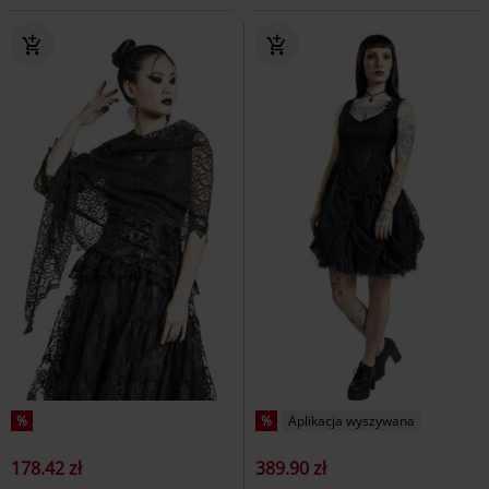
%
%
Aplikacja wyszywana
178.42 zł
389.90 zł