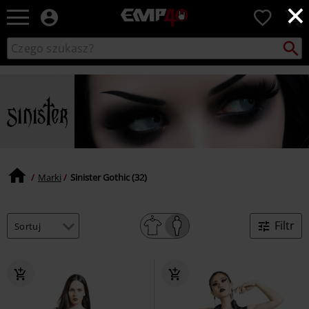
×
EMP
0
-
Merch
Szukaj
Wyszukaj
dla
katalog
Fanów:
Muzyki,
Filmów,
Seriali
i
Gier
-
Moda
Marki
Sinister Gothic (32)
Alternatywna.
Filtr