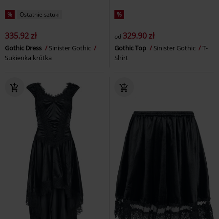
%
Ostatnie sztuki
%
335.92 zł
329.90 zł
od
Gothic Dress
Sinister Gothic
Gothic Top
Sinister Gothic
T-
Sukienka krótka
Shirt