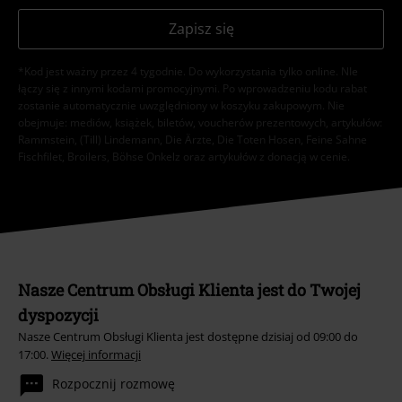
Zapisz się
*Kod jest ważny przez 4 tygodnie. Do wykorzystania tylko online. NIe
łączy się z innymi kodami promocyjnymi. Po wprowadzeniu kodu rabat
zostanie automatycznie uwzględniony w koszyku zakupowym. Nie
obejmuje: mediów, książek, biletów, voucherów prezentowych, artykułów:
Rammstein, (Till) Lindemann, Die Ärzte, Die Toten Hosen, Feine Sahne
Fischfilet, Broilers, Böhse Onkelz oraz artykułów z donacją w cenie.
Nasze Centrum Obsługi Klienta jest do Twojej
dyspozycji
Nasze Centrum Obsługi Klienta jest dostępne dzisiaj od 09:00 do
17:00.
Więcej informacji
Rozpocznij rozmowę