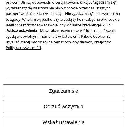
prawem UE i są odpowiednio certyfikowani. Klikając “
Zgadzam się
”,
Deklaracja Zgodności
wyrażasz zgodę na używanie plików cookie przez nas i naszych
partnerów. Możesz także - klikając “
Nie zgadzam się
” - nie wyrazić na
Informacje dotyczące dostępności
to zgody. W takim wypadku użyte będą tylko niezbędne pliki cookie.
Jeżeli chcesz dostosować swoje indywidualne preferencje, kliknij
Ustawienia Plików Cookie
“
Wskaż ustawienia
”. Masz także prawo odwołać lub zmienić swoją
zgodę w dowolnym momencie w
Ustawienia Plików Cookie
. By
uzyskać więcej informacji na temat ochrony danych, przejdź do
Skorzystaj z prawa do odstąpienia od umowy
Polityka prywatności
.
Wszystkie ceny zawierają podatek VAT. Nie zawierają
kosztów
wysyłki.
© 1986-2026 E.M.P. Merchandising HGmbH
Zgadzam się
Sklepy internetowe EMP
Odrzuć wszystkie
EMP International
Wskaż ustawienia
EMP France