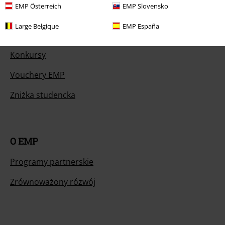
EMP Österreich
EMP Slovensko
Large Belgique
EMP España
Oferty dla Ciebie
Konkursy
Vouchery EMP
Zniżka studencka
O EMP
Programy partnerskie
Zrównoważony rózwój