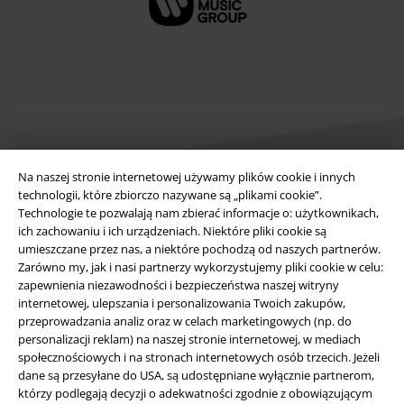
Na naszej stronie internetowej używamy plików cookie i innych
technologii, które zbiorczo nazywane są „plikami cookie”.
Technologie te pozwalają nam zbierać informacje o: użytkownikach,
Informacje prawne
ich zachowaniu i ich urządzeniach. Niektóre pliki cookie są
umieszczane przez nas, a niektóre pochodzą od naszych partnerów.
Regulamin
Zarówno my, jak i nasi partnerzy wykorzystujemy pliki cookie w celu:
zapewnienia niezawodności i bezpieczeństwa naszej witryny
Dane firmy
internetowej, ulepszania i personalizowania Twoich zakupów,
przeprowadzania analiz oraz w celach marketingowych (np. do
Polityka prywatności
personalizacji reklam) na naszej stronie internetowej, w mediach
społecznościowych i na stronach internetowych osób trzecich. Jeżeli
dane są przesyłane do USA, są udostępniane wyłącznie partnerom,
Unieszkodliwianie odpadów i ochrona środowiska
którzy podlegają decyzji o adekwatności zgodnie z obowiązującym