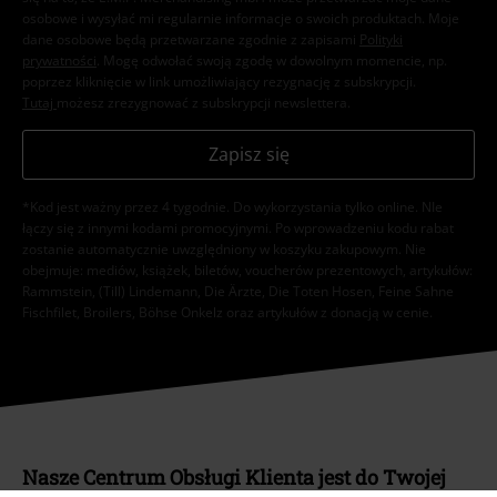
osobowe i wysyłać mi regularnie informacje o swoich produktach. Moje
dane osobowe będą przetwarzane zgodnie z zapisami
Polityki
prywatności
. Mogę odwołać swoją zgodę w dowolnym momencie, np.
poprzez kliknięcie w link umożliwiający rezygnację z subskrypcji.
Tutaj
możesz zrezygnować z subskrypcji newslettera.
Zapisz się
*Kod jest ważny przez 4 tygodnie. Do wykorzystania tylko online. NIe
łączy się z innymi kodami promocyjnymi. Po wprowadzeniu kodu rabat
zostanie automatycznie uwzględniony w koszyku zakupowym. Nie
obejmuje: mediów, książek, biletów, voucherów prezentowych, artykułów:
Rammstein, (Till) Lindemann, Die Ärzte, Die Toten Hosen, Feine Sahne
Fischfilet, Broilers, Böhse Onkelz oraz artykułów z donacją w cenie.
Nasze Centrum Obsługi Klienta jest do Twojej