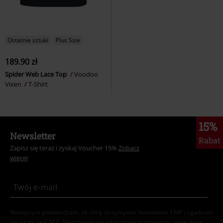
Ostatnie sztuki
Plus Size
189.90 zł
Spider Web Lace Top
Voodoo
Vixen
T-Shirt
15%
Newsletter
Rabat
Zapisz się teraz i zyskaj Voucher 15%
Zobacz
więcej
Niniejszym potwierdzam, że chcę otrzymywać Newsletter EMP i zgadzam
się na to, że E.M.P. Merchandising mbH może przetwarzać moje dane