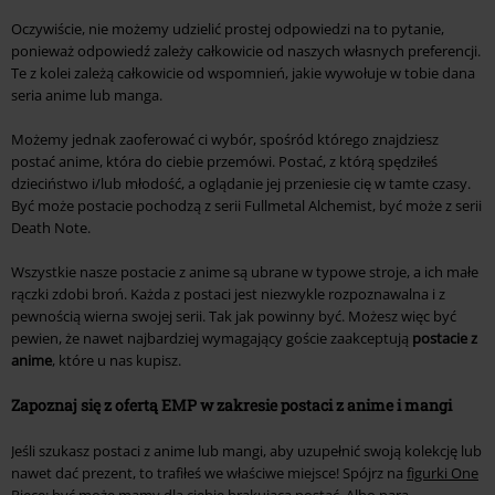
Oczywiście, nie możemy udzielić prostej odpowiedzi na to pytanie,
ponieważ odpowiedź zależy całkowicie od naszych własnych preferencji.
Te z kolei zależą całkowicie od wspomnień, jakie wywołuje w tobie dana
seria anime lub manga.
Możemy jednak zaoferować ci wybór, spośród którego znajdziesz
postać anime, która do ciebie przemówi. Postać, z którą spędziłeś
dzieciństwo i/lub młodość, a oglądanie jej przeniesie cię w tamte czasy.
Być może postacie pochodzą z serii Fullmetal Alchemist, być może z serii
Death Note.
Wszystkie nasze postacie z anime są ubrane w typowe stroje, a ich małe
rączki zdobi broń. Każda z postaci jest niezwykle rozpoznawalna i z
pewnością wierna swojej serii. Tak jak powinny być. Możesz więc być
pewien, że nawet najbardziej wymagający goście zaakceptują
postacie z
anime
, które u nas kupisz.
Zapoznaj się z ofertą EMP w zakresie postaci z anime i mangi
Jeśli szukasz postaci z anime lub mangi, aby uzupełnić swoją kolekcję lub
nawet dać prezent, to trafiłeś we właściwe miejsce! Spójrz na
figurki One
Piece
; być może mamy dla ciebie brakującą postać. Albo para.