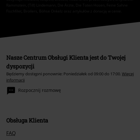
Rammstein, (Till) Lindemann, Die Ärzte, Die Toten Hosen, Feine Sahne
Fischfilet, Broilers, Böhse Onkelz oraz artykułów z donacją w cenie.
Nasze Centrum Obsługi Klienta jest do Twojej
dyspozycji
Będziemy dostępni ponownie: Poniedziałek od 09:00 do 17:00.
Więcej
informacji
Rozpocznij rozmowę
Obsługa Klienta
FAQ