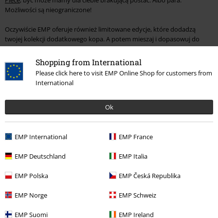
Możliwości są nieograniczone!
Oczywiście EMP oferuje również limitowane edycje, które dodadzą
twojej kolekcji dodatkowego kopa. A potem mieszaj i dopasowuj do
woli. Kto zdecyduje, jak Rorono poradzi sobie w walce między Zoro i
Todorok? A czy Vegeta Seto Kaiba będzie miał przewagę w rywalizacji o
Shopping from International
karty w grze w orki? Znajdziesz tu wszystko w typowym duchu Yu-Gi-Oh!
Please click here to visit EMP Online Shop for customers from
Przygotuj się, bo nadszedł "czas na k-k-k-k-duel!"
International
Nieważne, czy wolisz postacie kobiece, zwierzęce, wojowników czy
Ok
słodkie Funko Pop! Postacie z filmów animowanych. Mamy je wszystkie.
Pozwól, by nasz wybór figurek z anime i mangi zainspirował Cię i zbierz
całą serię!
EMP International
EMP France
A jeśli nie chcesz ograniczać swojej kolekcji do figurek anime, powinieneś
koniecznie zapoznać się z całą naszą ofertą jaka czeka na Ciebie w
EMP Deutschland
EMP Italia
naszym
Anime shop
. Znajdziesz tu artykuły dla fanów z różnych serii
anime i mangi, od ubrań i akcesoriów po artykuły gospodarstwa
EMP Polska
EMP Česká Republika
domowego.
EMP Norge
EMP Schweiz
EMP Suomi
EMP Ireland