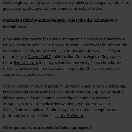
wielkimi głowami, aby powiększyć swoją kolekcję. Ostrzegamy jednak, że
gdy już raz wyskoczysz, zatrzymanie się może być trudne.
Postacie z filmów animowanych - nie tylko dla bohaterów z
dzieciństwa
Moja pierwsza styczność z anime i mangą miała miejsce w dzieciństwie
lub w okresie dorastania, za pośrednictwem kreskówek i komiksów. Ale
dlaczego nie kontynuować swojego hobby, gdy się starzejesz? Słynne
postacie z gry
Dragon Ball Z
, takie jak
Son Goku, Vegeta i Gogeta
, czy
różne
figurki Naruto
inspirują swoich fanów nie tylko na ekranie, ale
także na półce w twoim mieszkaniu lub pokoju. Zbierz cały zestaw i
zaproś swoją postać do walki!
Pozwól wszystkim swoim gościom lub współlokatorom dowiedzieć się,
które postacie i serie anime są Twoimi ulubionymi, kupując jedną (lub
kilka) z naszych figurek anime! Nasze figurki anime są również
wspaniałym prezentem dla dzieci w młodym i starszym wieku.
Szczególnie wielkogłowe Funkosy są zawsze dobrze przyjmowane,
podobnie jak te super słodkie
figurki Pokémon
.
Która postać z anime jest dla Ciebie najlepsza?