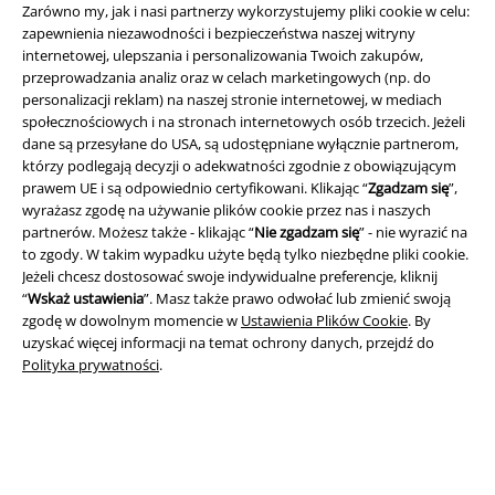
Informacje prawne
Zarówno my, jak i nasi partnerzy wykorzystujemy pliki cookie w celu:
zapewnienia niezawodności i bezpieczeństwa naszej witryny
Regulamin
internetowej, ulepszania i personalizowania Twoich zakupów,
przeprowadzania analiz oraz w celach marketingowych (np. do
Dane firmy
personalizacji reklam) na naszej stronie internetowej, w mediach
społecznościowych i na stronach internetowych osób trzecich. Jeżeli
Polityka prywatności
dane są przesyłane do USA, są udostępniane wyłącznie partnerom,
którzy podlegają decyzji o adekwatności zgodnie z obowiązującym
prawem UE i są odpowiednio certyfikowani. Klikając “
Zgadzam się
”,
Unieszkodliwianie odpadów i ochrona środowiska
wyrażasz zgodę na używanie plików cookie przez nas i naszych
partnerów. Możesz także - klikając “
Nie zgadzam się
” - nie wyrazić na
Deklaracja Zgodności
to zgody. W takim wypadku użyte będą tylko niezbędne pliki cookie.
Jeżeli chcesz dostosować swoje indywidualne preferencje, kliknij
Informacje dotyczące dostępności
“
Wskaż ustawienia
”. Masz także prawo odwołać lub zmienić swoją
zgodę w dowolnym momencie w
Ustawienia Plików Cookie
. By
Ustawienia Plików Cookie
uzyskać więcej informacji na temat ochrony danych, przejdź do
Polityka prywatności
.
Skorzystaj z prawa do odstąpienia od umowy
Wszystkie ceny zawierają podatek VAT. Nie zawierają
kosztów
wysyłki.
© 1986-2026 E.M.P. Merchandising HGmbH