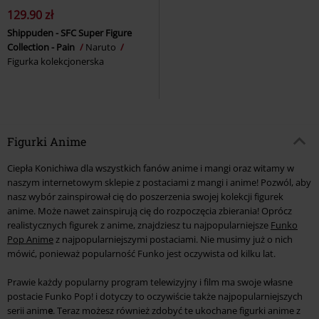
129.90 zł
Shippuden - SFC Super Figure
Collection - Pain
Naruto
Figurka kolekcjonerska
Figurki Anime
Ciepła Konichiwa dla wszystkich fanów anime i mangi oraz witamy w
naszym internetowym sklepie z postaciami z mangi i anime! Pozwól, aby
nasz wybór zainspirował cię do poszerzenia swojej kolekcji figurek
anime. Może nawet zainspirują cię do rozpoczęcia zbierania! Oprócz
realistycznych figurek z anime, znajdziesz tu najpopularniejsze
Funko
Pop Anime
z najpopularniejszymi postaciami. Nie musimy już o nich
mówić, ponieważ popularność Funko jest oczywista od kilku lat.
Prawie każdy popularny program telewizyjny i film ma swoje własne
postacie Funko Pop! i dotyczy to oczywiście także najpopularniejszych
serii anim
e
. Teraz możesz również zdobyć te ukochane figurki anime z