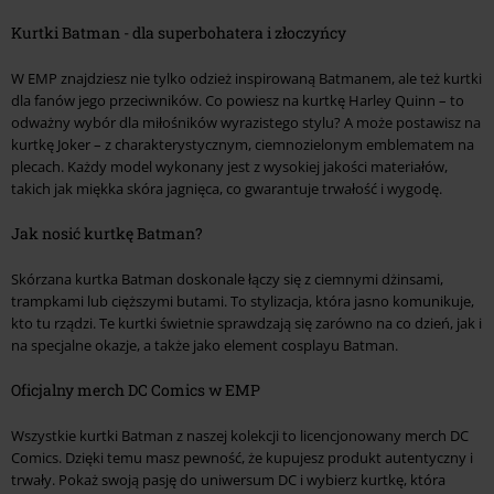
Kurtki Batman - dla superbohatera i złoczyńcy
W EMP znajdziesz nie tylko odzież inspirowaną Batmanem, ale też kurtki
dla fanów jego przeciwników. Co powiesz na kurtkę Harley Quinn – to
odważny wybór dla miłośników wyrazistego stylu? A może postawisz na
kurtkę Joker – z charakterystycznym, ciemnozielonym emblematem na
plecach. Każdy model wykonany jest z wysokiej jakości materiałów,
takich jak miękka skóra jagnięca, co gwarantuje trwałość i wygodę.
Jak nosić kurtkę Batman?
Skórzana kurtka Batman doskonale łączy się z ciemnymi dżinsami,
trampkami lub cięższymi butami. To stylizacja, która jasno komunikuje,
kto tu rządzi. Te kurtki świetnie sprawdzają się zarówno na co dzień, jak i
na specjalne okazje, a także jako element cosplayu Batman.
Oficjalny merch DC Comics w EMP
Wszystkie kurtki Batman z naszej kolekcji to licencjonowany merch DC
Comics. Dzięki temu masz pewność, że kupujesz produkt autentyczny i
trwały. Pokaż swoją pasję do uniwersum DC i wybierz kurtkę, która