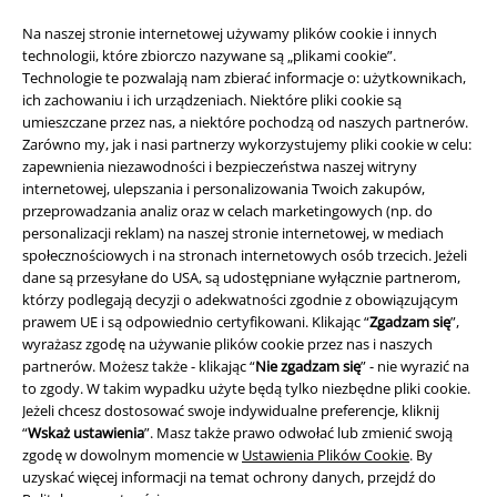
Na naszej stronie internetowej używamy plików cookie i innych
technologii, które zbiorczo nazywane są „plikami cookie”.
Technologie te pozwalają nam zbierać informacje o: użytkownikach,
ich zachowaniu i ich urządzeniach. Niektóre pliki cookie są
Informacje prawne
umieszczane przez nas, a niektóre pochodzą od naszych partnerów.
Zarówno my, jak i nasi partnerzy wykorzystujemy pliki cookie w celu:
Regulamin
zapewnienia niezawodności i bezpieczeństwa naszej witryny
internetowej, ulepszania i personalizowania Twoich zakupów,
Dane firmy
przeprowadzania analiz oraz w celach marketingowych (np. do
personalizacji reklam) na naszej stronie internetowej, w mediach
Polityka prywatności
społecznościowych i na stronach internetowych osób trzecich. Jeżeli
dane są przesyłane do USA, są udostępniane wyłącznie partnerom,
Unieszkodliwianie odpadów i ochrona środowiska
którzy podlegają decyzji o adekwatności zgodnie z obowiązującym
prawem UE i są odpowiednio certyfikowani. Klikając “
Zgadzam się
”,
wyrażasz zgodę na używanie plików cookie przez nas i naszych
Deklaracja Zgodności
partnerów. Możesz także - klikając “
Nie zgadzam się
” - nie wyrazić na
to zgody. W takim wypadku użyte będą tylko niezbędne pliki cookie.
Informacje dotyczące dostępności
Jeżeli chcesz dostosować swoje indywidualne preferencje, kliknij
“
Wskaż ustawienia
”. Masz także prawo odwołać lub zmienić swoją
Ustawienia Plików Cookie
zgodę w dowolnym momencie w
Ustawienia Plików Cookie
. By
uzyskać więcej informacji na temat ochrony danych, przejdź do
Skorzystaj z prawa do odstąpienia od umowy