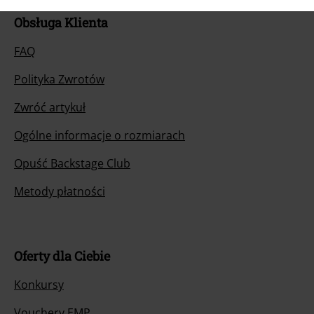
Obsługa Klienta
FAQ
Polityka Zwrotów
Zwróć artykuł
Ogólne informacje o rozmiarach
Opuść Backstage Club
Metody płatności
Oferty dla Ciebie
Konkursy
Vouchery EMP