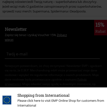
najlepiej odzwierciedli Twoją naturę – superbohatera lub złoczyńcy.
Jeżeli wciąż mało Ci gadżetów zainspirowanych przez superbohaterów,
sprawdź nasz merch: Supermana, Spidermana i Deadpoola.
15%
Newsletter
Rabat
Zapisz się teraz i zyskaj Voucher 15%
Zobacz
więcej
Niniejszym potwierdzam, że chcę otrzymywać Newsletter EMP i zgadzam
się na to, że E.M.P. Merchandising mbH może przetwarzać moje dane
osobowe i wysyłać mi regularnie informacje o swoich produktach. Moje
dane osobowe będą przetwarzane zgodnie z zapisami
Polityki
prywatności
. Mogę odwołać swoją zgodę w dowolnym momencie, np.
poprzez kliknięcie w link umożliwiający rezygnację z subskrypcji.
Tutaj
możesz zrezygnować z subskrypcji newslettera.
Shopping from International
Please click here to visit EMP Online Shop for customers from
Zapisz się
International