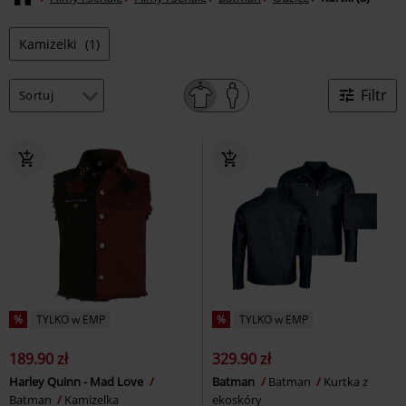
Kamizelki
(1)
Filtr
%
TYLKO w EMP
%
TYLKO w EMP
189.90 zł
329.90 zł
Harley Quinn - Mad Love
Batman
Batman
Kurtka z
Batman
Kamizelka
ekoskóry