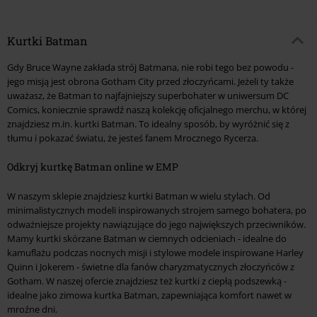
Kurtki Batman
Gdy Bruce Wayne zakłada strój Batmana, nie robi tego bez powodu -
jego misją jest obrona Gotham City przed złoczyńcami. Jeżeli ty także
uważasz, że Batman to najfajniejszy superbohater w uniwersum DC
Comics, koniecznie sprawdź naszą kolekcję oficjalnego merchu, w której
znajdziesz m.in. kurtki Batman. To idealny sposób, by wyróżnić się z
tłumu i pokazać światu, że jesteś fanem Mrocznego Rycerza.
Odkryj kurtkę Batman online w EMP
W naszym sklepie znajdziesz kurtki Batman w wielu stylach. Od
minimalistycznych modeli inspirowanych strojem samego bohatera, po
odważniejsze projekty nawiązujące do jego największych przeciwników.
Mamy kurtki skórzane Batman w ciemnych odcieniach - idealne do
kamuflażu podczas nocnych misji i stylowe modele inspirowane Harley
Quinn i Jokerem - świetne dla fanów charyzmatycznych złoczyńców z
Gotham. W naszej ofercie znajdziesz też kurtki z ciepłą podszewką -
idealne jako zimowa kurtka Batman, zapewniająca komfort nawet w
mroźne dni.