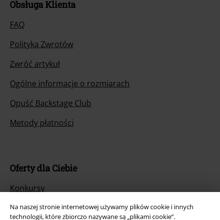
Obsługa Klienta
FAQ
Polityka Zwrotów
Zwróć artykuł
Ogólne informacje o rozmiarach
Opuść Backstage Club
Metody płatności
Oferty dla Ciebie
Konkursy
Vouchery EMP
Na naszej stronie internetowej używamy plików cookie i innych
technologii, które zbiorczo nazywane są „plikami cookie”.