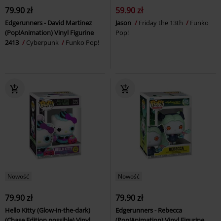
79.90 zł
59.90 zł
Edgerunners - David Martinez
Jason
Friday the 13th
Funko
(Pop!Animation) Vinyl Figurine
Pop!
2413
Cyberpunk
Funko Pop!
Nowość
Nowość
79.90 zł
79.90 zł
Hello Kitty (Glow-in-the-dark)
Edgerunners - Rebecca
(Chase Edition possible) Vinyl
(Pop!Animation) Vinyl Figurine