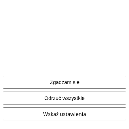
Metody płatności
Przelew bankowy
(płatność z góry)
Zgadzam się
Płatność za
pobraniem
Odrzuć wszystkie
Wysyłka
Wskaż ustawienia