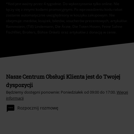
*Kod jest ważny przez 4 tygodnie. Do wykorzystania tylko online. NIe
łączy się z innymi kodami promocyjnymi. Po wprowadzeniu kodu rabat
zostanie automatycznie uwzględniony w koszyku zakupowym. Nie
obejmuje: mediów, książek, biletów, voucherów prezentowych, artykułów:
Rammstein, (Till) Lindemann, Die Ärzte, Die Toten Hosen, Feine Sahne
Fischfilet, Broilers, Böhse Onkelz oraz artykułów z donacją w cenie.
Nasze Centrum Obsługi Klienta jest do Twojej
dyspozycji
Będziemy dostępni ponownie: Poniedziałek od 09:00 do 17:00.
Więcej
informacji
Rozpocznij rozmowę