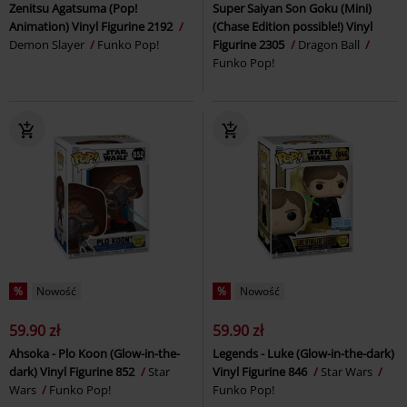
Zenitsu Agatsuma (Pop!
Super Saiyan Son Goku (Mini)
Animation) Vinyl Figurine 2192
(Chase Edition possible!) Vinyl
Demon Slayer
Funko Pop!
Figurine 2305
Dragon Ball
Funko Pop!
%
Nowość
%
Nowość
59.90 zł
59.90 zł
Ahsoka - Plo Koon (Glow-in-the-
Legends - Luke (Glow-in-the-dark)
dark) Vinyl Figurine 852
Star
Vinyl Figurine 846
Star Wars
Wars
Funko Pop!
Funko Pop!