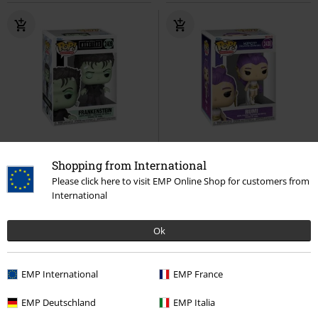
%
Nowość
%
Ostatnie sztuki
Shopping from International
69.90 zł
69.90 zł
Please click here to visit EMP Online Shop for customers from
International
Frankenstein Vinyl Figurine 2409
Rumi (Pop! Animation) Vinyl
Universal Monsters
Funko
Figurine 2430
KPop Demon
Pop!
Hunters
Funko Pop!
Ok
EMP International
EMP France
EMP Deutschland
EMP Italia