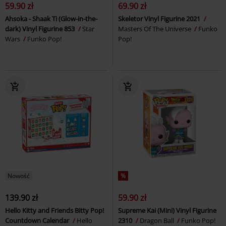
59.90 zł
69.90 zł
Ahsoka - Shaak Ti (Glow-in-the-
Skeletor Vinyl Figurine 2021
dark) Vinyl Figurine 853
Star
Masters Of The Universe
Funko
Wars
Funko Pop!
Pop!
Nowość
%
139.90 zł
59.90 zł
Hello Kitty and Friends Bitty Pop!
Supreme Kai (Mini) Vinyl Figurine
Countdown Calendar
Hello
2310
Dragon Ball
Funko Pop!