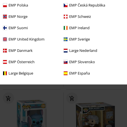
EMP Polska
EMP Česká Republika
EMP Norge
EMP Schweiz
EMP Suomi
EMP Ireland
EMP United Kingdom
EMP Sverige
%
Nowość
EMP Danmark
Large Nederland
59.90 zł
179.90 zł
Nami (Pop!) Vinyl Figurine 1880
Tony Tony Chopper (POP!
EMP Österreich
EMP Slovensko
One Piece
Funko Pop!
Animation) Vinyl Figurine 2347
One Piece
Jumbo Pop!
Large Belgique
EMP España