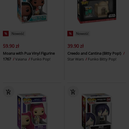
%
Nowość
%
Nowość
59.90 zł
39.90 zł
Moana with Pua Vinyl Figurine
Creedo and Cantina (Bitty Pop!)
1767
Vaiana
Funko Pop!
Star Wars
Funko Bitty Pop!