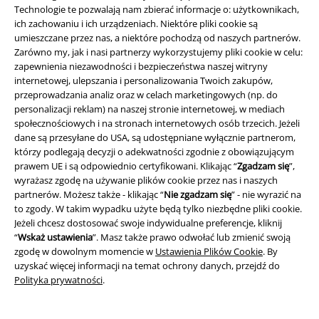
Zniżka studencka
Technologie te pozwalają nam zbierać informacje o: użytkownikach,
ich zachowaniu i ich urządzeniach. Niektóre pliki cookie są
umieszczane przez nas, a niektóre pochodzą od naszych partnerów.
Zarówno my, jak i nasi partnerzy wykorzystujemy pliki cookie w celu:
zapewnienia niezawodności i bezpieczeństwa naszej witryny
O EMP
internetowej, ulepszania i personalizowania Twoich zakupów,
przeprowadzania analiz oraz w celach marketingowych (np. do
Programy partnerskie
personalizacji reklam) na naszej stronie internetowej, w mediach
społecznościowych i na stronach internetowych osób trzecich. Jeżeli
Zrównoważony rózwój
dane są przesyłane do USA, są udostępniane wyłącznie partnerom,
którzy podlegają decyzji o adekwatności zgodnie z obowiązującym
prawem UE i są odpowiednio certyfikowani. Klikając “
Zgadzam się
”,
wyrażasz zgodę na używanie plików cookie przez nas i naszych
partnerów. Możesz także - klikając “
Nie zgadzam się
” - nie wyrazić na
to zgody. W takim wypadku użyte będą tylko niezbędne pliki cookie.
Jeżeli chcesz dostosować swoje indywidualne preferencje, kliknij
“
Wskaż ustawienia
”. Masz także prawo odwołać lub zmienić swoją
zgodę w dowolnym momencie w
Ustawienia Plików Cookie
. By
uzyskać więcej informacji na temat ochrony danych, przejdź do
Społeczność
Polityka prywatności
.