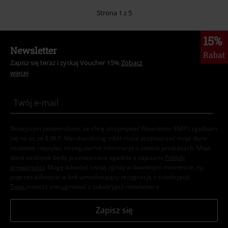
Strona 1 z 5
15%
Newsletter
Rabat
Zapisz się teraz i zyskaj Voucher 15%
Zobacz
więcej
Niniejszym potwierdzam, że chcę otrzymywać Newsletter EMP i zgadzam
się na to, że E.M.P. Merchandising mbH może przetwarzać moje dane
osobowe i wysyłać mi regularnie informacje o swoich produktach. Moje
dane osobowe będą przetwarzane zgodnie z zapisami
Polityki
prywatności
. Mogę odwołać swoją zgodę w dowolnym momencie, np.
poprzez kliknięcie w link umożliwiający rezygnację z subskrypcji.
Tutaj
możesz zrezygnować z subskrypcji newslettera.
Zapisz się