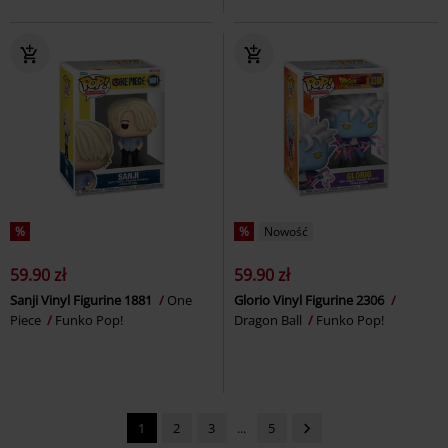
%
%
Nowość
59.90 zł
59.90 zł
Sanji Vinyl Figurine 1881
One
Glorio Vinyl Figurine 2306
Piece
Funko Pop!
Dragon Ball
Funko Pop!
1
2
3
...
5