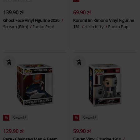
139.90 zł
69.90 zł
Ghost Face Vinyl Figurine 2036
Kuromi im Kimono Vinyl Figurine
Scream (Film)
Funko Pop!
151
Hello Kitty
Funko Pop!
%
Nowość
%
Nowość
129.90 zł
59.90 zł
Reze - Chainsaw Man & Beam
Eleven Vinyl Figurine 1910