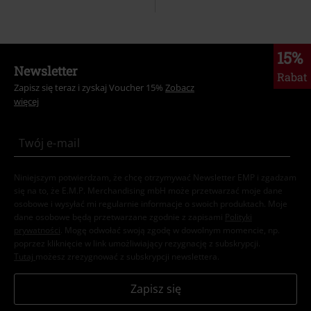
15%
Newsletter
Rabat
Zapisz się teraz i zyskaj Voucher 15%
Zobacz
więcej
Niniejszym potwierdzam, że chcę otrzymywać Newsletter EMP i zgadzam
się na to, że E.M.P. Merchandising mbH może przetwarzać moje dane
osobowe i wysyłać mi regularnie informacje o swoich produktach. Moje
dane osobowe będą przetwarzane zgodnie z zapisami
Polityki
prywatności
. Mogę odwołać swoją zgodę w dowolnym momencie, np.
poprzez kliknięcie w link umożliwiający rezygnację z subskrypcji.
Tutaj
możesz zrezygnować z subskrypcji newslettera.
Zapisz się