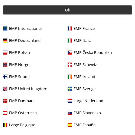
Obsługa Klienta
Ok
FAQ
Polityka Zwrotów
EMP International
EMP France
Zwróć artykuł
EMP Deutschland
EMP Italia
Ogólne informacje o rozmiarach
EMP Polska
EMP Česká Republika
Opuść Backstage Club
EMP Norge
EMP Schweiz
Metody płatności
EMP Suomi
EMP Ireland
EMP United Kingdom
EMP Sverige
EMP Danmark
Large Nederland
Oferty dla Ciebie
EMP Österreich
EMP Slovensko
Konkursy
Large Belgique
EMP España
Vouchery EMP