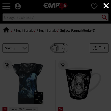
×
EMP
0
-
Merch
Szukaj
Wyszukaj
dla
katalog
Fanów:
Muzyki,
Filmy i Seriale
Filmy i Seriale
Gnijąca Panna Młoda (6)
Filmów,
Seriali
i
Filtr
Gier
-
Moda
Alternatywna.
%
Świeci W Ciemności
%