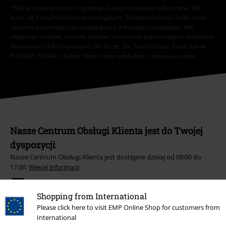
*Kod jest ważny przez 4 tygodnie. Do wykorzystania tylko online. NIe
łączy się z innymi kodami promocyjnymi. Po wprowadzeniu kodu rabat
zostanie automatycznie uwzględniony w koszyku zakupowym. Nie
obejmuje: mediów, książek, biletów, voucherów prezentowych, artykułów:
Rammstein, (Till) Lindemann, Die Ärzte, Die Toten Hosen, Feine Sahne
Fischfilet, Broilers, Böhse Onkelz oraz artykułów z donacją w cenie.
Nasze Centrum Obsługi Klienta jest do Twojej
dyspozycji
Nasze Centrum Obsługi Klienta jest dostępne dzisiaj od 09:00 do
17:00.
Więcej informacji
Rozpocznij rozmowę
Shopping from International
Please click here to visit EMP Online Shop for customers from
International