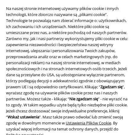
Na naszej stronie internetowej używamy plików cookie i innych
technologii, które zbiorczo nazywane są „plikami cookie”.
Technologie te pozwalają nam zbierać informacje o: użytkownikach,
Informacje prawne
ich zachowaniu i ich urządzeniach. Niektóre pliki cookie są
umieszczane przez nas, a niektóre pochodzą od naszych partnerów.
Regulamin
Zarówno my, jak i nasi partnerzy wykorzystujemy pliki cookie w celu:
zapewnienia niezawodności i bezpieczeństwa naszej witryny
Dane firmy
internetowej, ulepszania i personalizowania Twoich zakupów,
przeprowadzania analiz oraz w celach marketingowych (np. do
Polityka prywatności
personalizacji reklam) na naszej stronie internetowej, w mediach
społecznościowych i na stronach internetowych osób trzecich. Jeżeli
Unieszkodliwianie odpadów i ochrona środowiska
dane są przesyłane do USA, są udostępniane wyłącznie partnerom,
którzy podlegają decyzji o adekwatności zgodnie z obowiązującym
prawem UE i są odpowiednio certyfikowani. Klikając “
Zgadzam się
”,
Deklaracja Zgodności
wyrażasz zgodę na używanie plików cookie przez nas i naszych
partnerów. Możesz także - klikając “
Nie zgadzam się
” - nie wyrazić na
Informacje dotyczące dostępności
to zgody. W takim wypadku użyte będą tylko niezbędne pliki cookie.
Jeżeli chcesz dostosować swoje indywidualne preferencje, kliknij
Ustawienia Plików Cookie
“
Wskaż ustawienia
”. Masz także prawo odwołać lub zmienić swoją
zgodę w dowolnym momencie w
Ustawienia Plików Cookie
. By
Skorzystaj z prawa do odstąpienia od umowy
uzyskać więcej informacji na temat ochrony danych, przejdź do