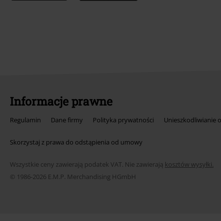
Informacje prawne
Regulamin
Dane firmy
Polityka prywatności
Unieszkodliwianie 
Skorzystaj z prawa do odstąpienia od umowy
Wszystkie ceny zawierają podatek VAT. Nie zawierają
kosztów wysyłki.
© 1986-2026 E.M.P. Merchandising HGmbH