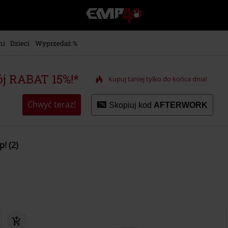
EMP
-
Merch
dla
ni
Dzieci
Wyprzedaż %
Fanów:
Muzyki,
Filmów,
j RABAT 15%!*
Kupuj taniej tylko do końca dnia!
Seriali
i
Gier
Chwyć teraz!
Skopiuj kod
AFTERWORK
-
Moda
Alternatywna.
! (2)