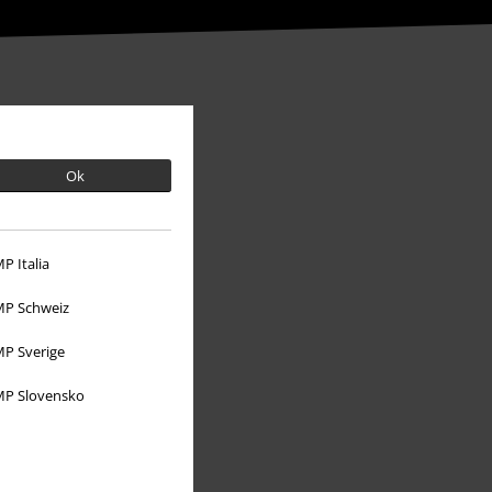
Ok
P Italia
P Schweiz
P Sverige
O EMP
P Slovensko
Programy partnerskie
Zrównoważony rózwój