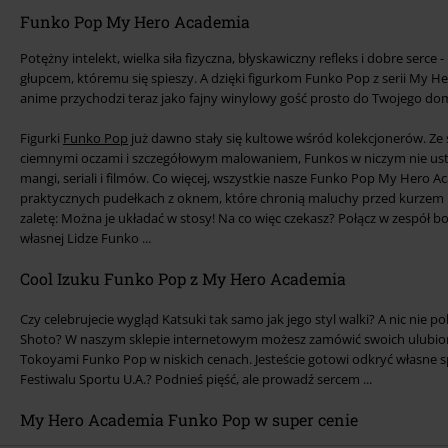
Funko Pop My Hero Academia
Potężny intelekt, wielka siła fizyczna, błyskawiczny refleks i dobre serce 
głupcem, któremu się spieszy. A dzięki figurkom Funko Pop z serii My H
anime przychodzi teraz jako fajny winylowy gość prosto do Twojego do
Figurki
Funko Pop
już dawno stały się kultowe wśród kolekcjonerów. Ze
ciemnymi oczami i szczegółowym malowaniem, Funkos w niczym nie u
mangi, seriali i filmów. Co więcej, wszystkie nasze Funko Pop My Hero 
praktycznych pudełkach z oknem, które chronią maluchy przed kurzem 
zaletę: Można je układać w stosy! Na co więc czekasz? Połącz w zespół 
własnej Lidze Funko ...
Cool Izuku Funko Pop z My Hero Academia
Czy celebrujecie wygląd Katsuki tak samo jak jego styl walki? A nic nie po
Shoto? W naszym sklepie internetowym możesz zamówić swoich ulubi
Tokoyami Funko Pop w niskich cenach. Jesteście gotowi odkryć własne spe
Festiwalu Sportu U.A.? Podnieś pięść, ale prowadź sercem ...
My Hero Academia Funko Pop w super cenie