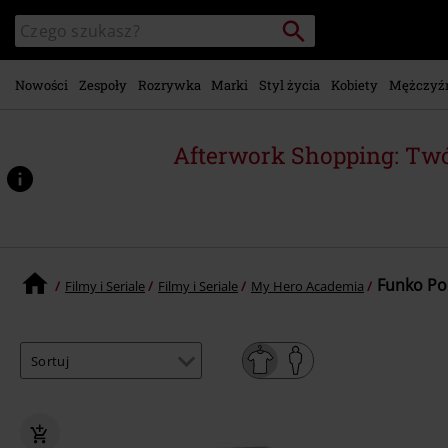
Przejdź do
Szukaj
Wyszukaj
głównej
katalog
zawartości
Nowości
Zespoły
Rozrywka
Marki
Styl życia
Kobiety
Mężczyź
Afterwork Shopping: Twó
Funko Pop
Filmy i Seriale
Filmy i Seriale
My Hero Academia