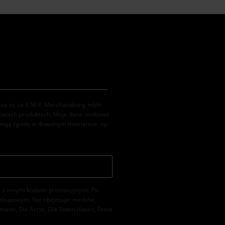
na to, że E.M.P. Merchandising mbH
 swoich produktach. Moje dane osobowe
swoją zgodę w dowolnym momencie, np.
ię z innymi kodami promocyjnymi. Po
zakupowym. Nie obejmuje: mediów,
emann, Die Ärzte, Die Toten Hosen, Feine