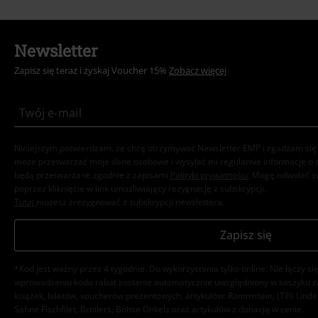
Newsletter
Zapisz się teraz i zyskaj Voucher 15%
Zobacz więcej
Niniejszym potwierdzam, że chcę otrzymywać Newsletter EMP i zgadzam się 
może przetwarzać moje dane osobowe i wysyłać mi regularnie informacje o
będą przetwarzane zgodnie z zapisami
Polityki prywatności
. Mogę odwołać 
poprzez kliknięcie w link umożliwiający rezygnację z subskrypcji.
Tutaj
możesz zrezygnować z subskrypcji newslettera.
Zapisz się
*Kod jest ważny przez 4 tygodnie. Do wykorzystania tylko online. NIe łączy s
wprowadzeniu kodu rabat zostanie automatycznie uwzględniony w koszyku 
książek, biletów, voucherów prezentowych, artykułów: Rammstein, (Till) Lind
Sahne Fischfilet, Broilers, Böhse Onkelz oraz artykułów z donacją w cenie.