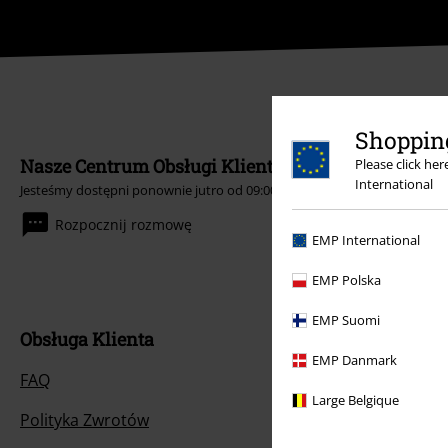
Shopping
Nasze Centrum Obsługi Klienta jest do Twojej dysp
Please click he
International
Jesteśmy dostępni ponownie jutro od 09:00 do 17:00.
Więcej informacji
Rozpocznij rozmowę
EMP International
EMP Polska
EMP Suomi
Obsługa Klienta
EMP Danmark
FAQ
Large Belgique
Polityka Zwrotów