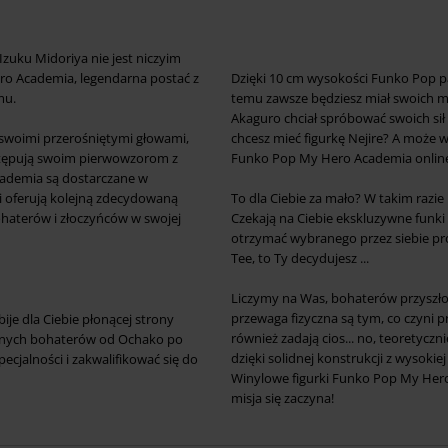
- Izuku Midoriya nie jest niczyim
ero Academia, legendarna postać z
Dzięki 10 cm wysokości Funko Pop pas
mu.
temu zawsze będziesz miał swoich 
Akaguro chciał spróbować swoich sił w
 swoimi przerośniętymi głowami,
chcesz mieć figurkę Nejire? A może w
stępują swoim pierwowzorom z
Funko Pop My Hero Academia online
Academia są dostarczane w
i oferują kolejną zdecydowaną
To dla Ciebie za mało? W takim razi
bohaterów i złoczyńców w swojej
Czekają na Ciebie ekskluzywne funki
otrzymać wybranego przez siebie pro
Tee, to Ty decydujesz ...
Liczymy na Was, bohaterów przyszłości
przewaga fizyczna są tym, co czyni
bije dla Ciebie płonącej strony
również zadają cios... no, teoretyczn
onych bohaterów od Ochako po
dzięki solidnej konstrukcji z wysoki
cjalności i zakwalifikować się do
Winylowe figurki Funko Pop My Hero 
misja się zaczyna!