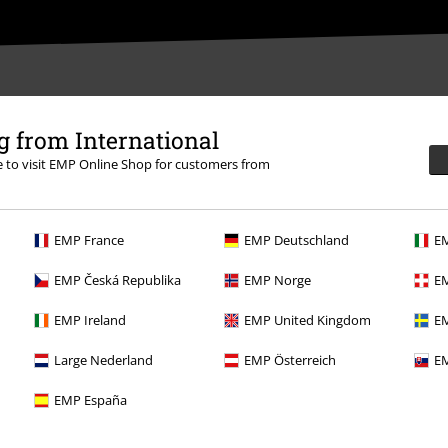
 from International
ozycji
re to visit EMP Online Shop for customers from
EMP France
EMP Deutschland
EM
EMP Česká Republika
EMP Norge
EM
EMP Ireland
EMP United Kingdom
EM
Oferty dla Ciebie
Large Nederland
EMP Österreich
EM
Konkursy
EMP España
Vouchery EMP