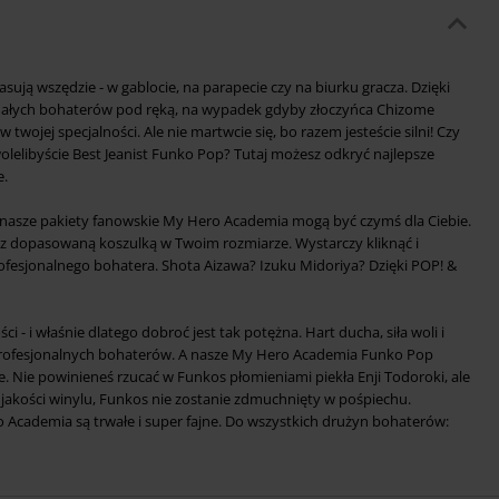
ują wszędzie - w gablocie, na parapecie czy na biurku gracza. Dzięki
małych bohaterów pod ręką, na wypadek gdyby złoczyńca Chizome
 twojej specjalności. Ale nie martwcie się, bo razem jesteście silni! Czy
olelibyście Best Jeanist Funko Pop? Tutaj możesz odkryć najlepsze
.
e nasze pakiety fanowskie My Hero Academia mogą być czymś dla Ciebie.
 z dopasowaną koszulką w Twoim rozmiarze. Wystarczy kliknąć i
fesjonalnego bohatera. Shota Aizawa? Izuku Midoriya? Dzięki POP! &
 - i właśnie dlatego dobroć jest tak potężna. Hart ducha, siła woli i
 profesjonalnych bohaterów. A nasze My Hero Academia Funko Pop
ie. Nie powinieneś rzucać w Funkos płomieniami piekła Enji Todoroki, ale
ej jakości winylu, Funkos nie zostanie zdmuchnięty w pośpiechu.
Academia są trwałe i super fajne. Do wszystkich drużyn bohaterów: