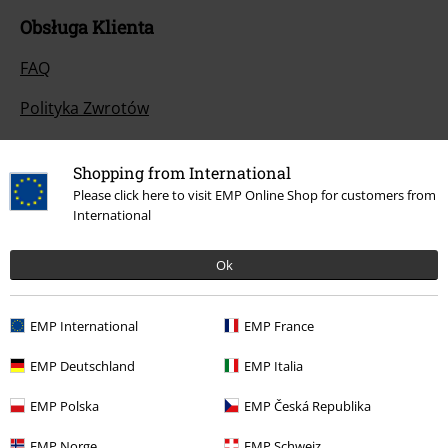
Obsługa Klienta
FAQ
Polityka Zwrotów
Zwróć artykuł
Shopping from International
Ogólne informacje o rozmiarach
Please click here to visit EMP Online Shop for customers from
International
Opuść Backstage Club
Ok
Metody płatności
EMP International
EMP France
Oferty dla Ciebie
EMP Deutschland
EMP Italia
Konkursy
EMP Polska
EMP Česká Republika
Vouchery EMP
EMP Norge
EMP Schweiz