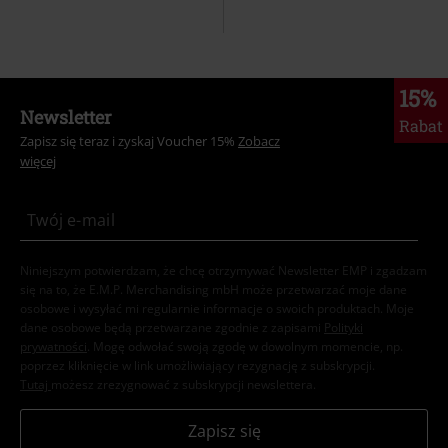
15%
Newsletter
Rabat
Zapisz się teraz i zyskaj Voucher 15%
Zobacz
więcej
Niniejszym potwierdzam, że chcę otrzymywać Newsletter EMP i zgadzam
się na to, że E.M.P. Merchandising mbH może przetwarzać moje dane
osobowe i wysyłać mi regularnie informacje o swoich produktach. Moje
dane osobowe będą przetwarzane zgodnie z zapisami
Polityki
prywatności
. Mogę odwołać swoją zgodę w dowolnym momencie, np.
poprzez kliknięcie w link umożliwiający rezygnację z subskrypcji.
Tutaj
możesz zrezygnować z subskrypcji newslettera.
Zapisz się