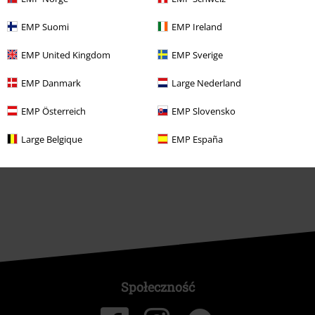
Zniżka studencka
EMP Suomi
EMP Ireland
EMP United Kingdom
EMP Sverige
EMP Danmark
Large Nederland
O EMP
EMP Österreich
EMP Slovensko
Programy partnerskie
Large Belgique
EMP España
Zrównoważony rózwój
Społeczność