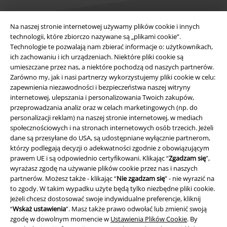
Na naszej stronie internetowej używamy plików cookie i innych
technologii, które zbiorczo nazywane są „plikami cookie”.
Informacje prawne
Technologie te pozwalają nam zbierać informacje o: użytkownikach,
ich zachowaniu i ich urządzeniach. Niektóre pliki cookie są
Regulamin
umieszczane przez nas, a niektóre pochodzą od naszych partnerów.
Zarówno my, jak i nasi partnerzy wykorzystujemy pliki cookie w celu:
zapewnienia niezawodności i bezpieczeństwa naszej witryny
Dane firmy
internetowej, ulepszania i personalizowania Twoich zakupów,
przeprowadzania analiz oraz w celach marketingowych (np. do
Polityka prywatności
personalizacji reklam) na naszej stronie internetowej, w mediach
społecznościowych i na stronach internetowych osób trzecich. Jeżeli
Unieszkodliwianie odpadów i ochrona środowiska
dane są przesyłane do USA, są udostępniane wyłącznie partnerom,
którzy podlegają decyzji o adekwatności zgodnie z obowiązującym
Deklaracja Zgodności
prawem UE i są odpowiednio certyfikowani. Klikając “
Zgadzam się
”,
wyrażasz zgodę na używanie plików cookie przez nas i naszych
partnerów. Możesz także - klikając “
Nie zgadzam się
” - nie wyrazić na
Informacje dotyczące dostępności
to zgody. W takim wypadku użyte będą tylko niezbędne pliki cookie.
Jeżeli chcesz dostosować swoje indywidualne preferencje, kliknij
Ustawienia Plików Cookie
“
Wskaż ustawienia
”. Masz także prawo odwołać lub zmienić swoją
zgodę w dowolnym momencie w
Ustawienia Plików Cookie
. By
Skorzystaj z prawa do odstąpienia od umowy