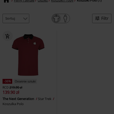
Filmy i Seriale
Odzież
Koszulki i Topy
Koszulki Polo (1)
Filtr
-36%
Ostatnie sztuki
RCD
219.90 zł
139.90 zł
The Next Generation
Star Trek
Koszulka Polo