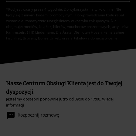
*Kod jest ważny przez 4 tygodnie. Do wykorzystania tylko online. NIe
łączy się z innymi kodami promocyjnymi. Po wprowadzeniu kodu rabat
zostanie automatycznie uwzględniony w koszyku zakupowym. Nie
obejmuje: mediów, książek, biletów, voucherów prezentowych, artykułów:
Rammstein, (Till) Lindemann, Die Ärzte, Die Toten Hosen, Feine Sahne
Fischfilet, Broilers, Böhse Onkelz oraz artykułów z donacją w cenie.
Nasze Centrum Obsługi Klienta jest do Twojej
dyspozycji
Jesteśmy dostępni ponownie jutro od 09:00 do 17:00.
Więcej
informacji
Rozpocznij rozmowę