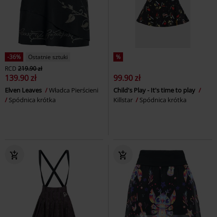
-36%
Ostatnie sztuki
%
RCD
219.90 zł
139.90 zł
99.90 zł
Elven Leaves
Władca Pierścieni
Child's Play - It's time to play
Spódnica krótka
Killstar
Spódnica krótka