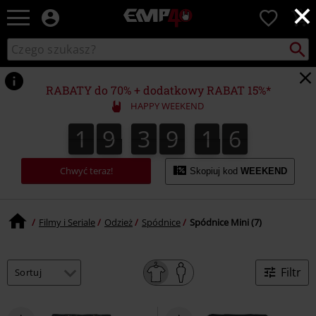
×
EMP
0
-
Merch
Szukaj
Wyszukaj
dla
katalog
Fanów:
Muzyki,
RABATY do 70% + dodatkowy RABAT 15%*
Filmów,
HAPPY WEEKEND
Seriali
i
1
9
3
9
1
6
1
9
3
9
1
5
2
7
5
6
Gier
-
Moda
Chwyć teraz!
Skopiuj kod
WEEKEND
Alternatywna.
Filmy i Seriale
Odzież
Spódnice
Spódnice Mini (7)
Filtr