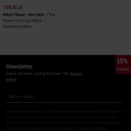
159.90 zł
Witch Please - Mini Skirt
The
Wizard of Oz by Killstar
Spódnica krótka
15%
Newsletter
Rabat
Zapisz się teraz i zyskaj Voucher 15%
Zobacz
więcej
Niniejszym potwierdzam, że chcę otrzymywać Newsletter EMP i zgadzam
się na to, że E.M.P. Merchandising mbH może przetwarzać moje dane
osobowe i wysyłać mi regularnie informacje o swoich produktach. Moje
dane osobowe będą przetwarzane zgodnie z zapisami
Polityki