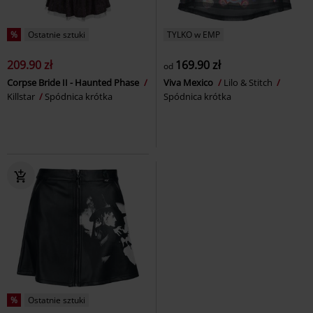
%
Ostatnie sztuki
TYLKO w EMP
209.90 zł
169.90 zł
od
Corpse Bride II - Haunted Phase
Viva Mexico
Lilo & Stitch
Killstar
Spódnica krótka
Spódnica krótka
%
Ostatnie sztuki