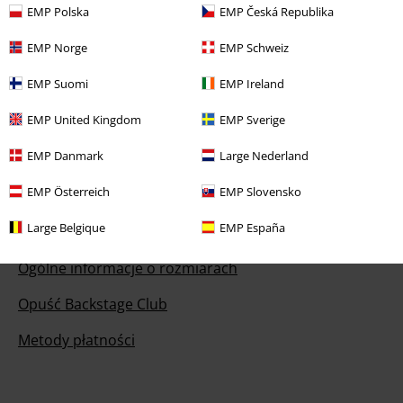
informacji
EMP Polska
EMP Česká Republika
Rozpocznij rozmowę
EMP Norge
EMP Schweiz
EMP Suomi
EMP Ireland
EMP United Kingdom
EMP Sverige
Obsługa Klienta
EMP Danmark
Large Nederland
FAQ
EMP Österreich
EMP Slovensko
Polityka Zwrotów
Large Belgique
EMP España
Zwróć artykuł
Ogólne informacje o rozmiarach
Opuść Backstage Club
Metody płatności