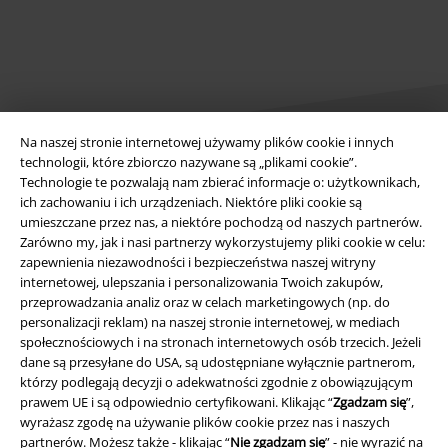
Na naszej stronie internetowej używamy plików cookie i innych
technologii, które zbiorczo nazywane są „plikami cookie”.
Technologie te pozwalają nam zbierać informacje o: użytkownikach,
Informacje prawne
ich zachowaniu i ich urządzeniach. Niektóre pliki cookie są
umieszczane przez nas, a niektóre pochodzą od naszych partnerów.
Regulamin
Zarówno my, jak i nasi partnerzy wykorzystujemy pliki cookie w celu:
zapewnienia niezawodności i bezpieczeństwa naszej witryny
Dane firmy
internetowej, ulepszania i personalizowania Twoich zakupów,
przeprowadzania analiz oraz w celach marketingowych (np. do
personalizacji reklam) na naszej stronie internetowej, w mediach
Polityka prywatności
społecznościowych i na stronach internetowych osób trzecich. Jeżeli
dane są przesyłane do USA, są udostępniane wyłącznie partnerom,
Unieszkodliwianie odpadów i ochrona środowiska
którzy podlegają decyzji o adekwatności zgodnie z obowiązującym
prawem UE i są odpowiednio certyfikowani. Klikając “
Zgadzam się
”,
Deklaracja Zgodności
wyrażasz zgodę na używanie plików cookie przez nas i naszych
partnerów. Możesz także - klikając “
Nie zgadzam się
” - nie wyrazić na