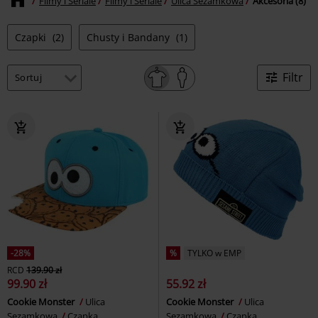
Filmy i Seriale
Filmy i Seriale
Ulica Sezamkowa
Akcesoria (8)
Czapki
(2)
Chusty i Bandany
(1)
Filtr
-28%
%
TYLKO w EMP
RCD
139.90 zł
99.90 zł
55.92 zł
Cookie Monster
Ulica
Cookie Monster
Ulica
Sezamkowa
Czapka
Sezamkowa
Czapka