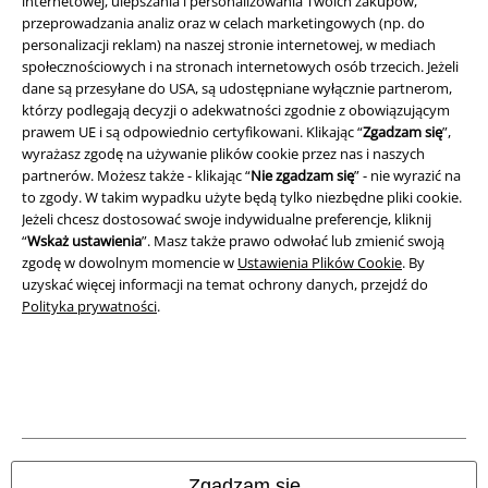
internetowej, ulepszania i personalizowania Twoich zakupów,
Dane firmy
przeprowadzania analiz oraz w celach marketingowych (np. do
personalizacji reklam) na naszej stronie internetowej, w mediach
Polityka prywatności
społecznościowych i na stronach internetowych osób trzecich. Jeżeli
dane są przesyłane do USA, są udostępniane wyłącznie partnerom,
Unieszkodliwianie odpadów i ochrona środowiska
którzy podlegają decyzji o adekwatności zgodnie z obowiązującym
prawem UE i są odpowiednio certyfikowani. Klikając “
Zgadzam się
”,
Deklaracja Zgodności
wyrażasz zgodę na używanie plików cookie przez nas i naszych
partnerów. Możesz także - klikając “
Nie zgadzam się
” - nie wyrazić na
to zgody. W takim wypadku użyte będą tylko niezbędne pliki cookie.
Informacje dotyczące dostępności
Jeżeli chcesz dostosować swoje indywidualne preferencje, kliknij
“
Wskaż ustawienia
”. Masz także prawo odwołać lub zmienić swoją
Ustawienia Plików Cookie
zgodę w dowolnym momencie w
Ustawienia Plików Cookie
. By
uzyskać więcej informacji na temat ochrony danych, przejdź do
Skorzystaj z prawa do odstąpienia od umowy
Polityka prywatności
.
Wszystkie ceny zawierają podatek VAT. Nie zawierają
kosztów
wysyłki.
© 1986-2026 E.M.P. Merchandising HGmbH
Zgadzam się