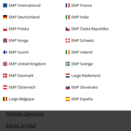
EMP International
EMP France
EMP Deutschland
EMP Italia
EMP Polska
EMP Česká Republika
Nasze Centrum Obsługi Klienta jest do Twojej
dyspozycji
EMP Norge
EMP Schweiz
Jesteśmy dostępni ponownie jutro od 09:00 do 17:00.
Więcej
EMP Suomi
EMP Ireland
informacji
Rozpocznij rozmowę
EMP United Kingdom
EMP Sverige
EMP Danmark
Large Nederland
EMP Österreich
EMP Slovensko
Obsługa Klienta
Large Belgique
EMP España
FAQ
Polityka Zwrotów
Zwróć artykuł