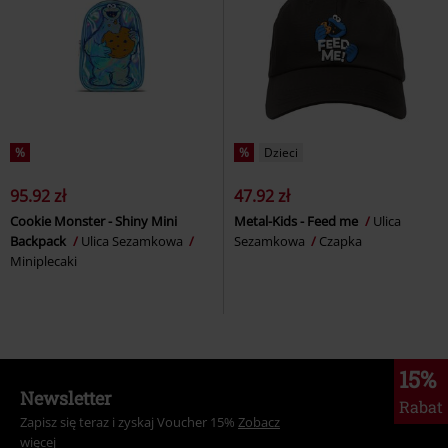
%
%
Dzieci
95.92 zł
47.92 zł
Cookie Monster - Shiny Mini
Metal-Kids - Feed me
Ulica
Backpack
Ulica Sezamkowa
Sezamkowa
Czapka
Miniplecaki
15%
Newsletter
Rabat
Zapisz się teraz i zyskaj Voucher 15%
Zobacz
więcej