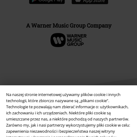
A Warner Music Group Company
Na naszej stronie internetowej używamy plików cookie i innych
technologii, które zbiorczo nazywane są „plikami cookie”.
Technologie te pozwalają nam zbierać informacje o: użytkownikach,
ich zachowaniu i ich urządzeniach. Niektóre pliki cookie są
Informacje prawne
umieszczane przez nas, a niektóre pochodzą od naszych partnerów.
Regulamin
Zarówno my, jak i nasi partnerzy wykorzystujemy pliki cookie w celu:
zapewnienia niezawodności i bezpieczeństwa naszej witryny