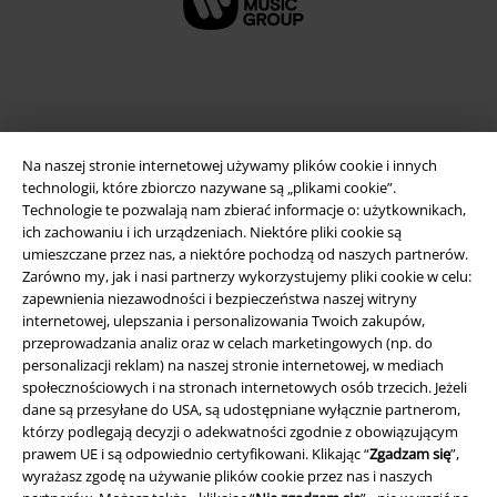
Na naszej stronie internetowej używamy plików cookie i innych
technologii, które zbiorczo nazywane są „plikami cookie”.
Technologie te pozwalają nam zbierać informacje o: użytkownikach,
ich zachowaniu i ich urządzeniach. Niektóre pliki cookie są
umieszczane przez nas, a niektóre pochodzą od naszych partnerów.
Informacje prawne
Zarówno my, jak i nasi partnerzy wykorzystujemy pliki cookie w celu:
zapewnienia niezawodności i bezpieczeństwa naszej witryny
Regulamin
internetowej, ulepszania i personalizowania Twoich zakupów,
przeprowadzania analiz oraz w celach marketingowych (np. do
Dane firmy
personalizacji reklam) na naszej stronie internetowej, w mediach
społecznościowych i na stronach internetowych osób trzecich. Jeżeli
dane są przesyłane do USA, są udostępniane wyłącznie partnerom,
Polityka prywatności
którzy podlegają decyzji o adekwatności zgodnie z obowiązującym
prawem UE i są odpowiednio certyfikowani. Klikając “
Zgadzam się
”,
Unieszkodliwianie odpadów i ochrona środowiska
wyrażasz zgodę na używanie plików cookie przez nas i naszych