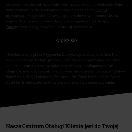
osobowe i wysyłać mi regularnie informacje o swoich produktach. Moje
dane osobowe będą przetwarzane zgodnie z zapisami
Polityki
prywatności
. Mogę odwołać swoją zgodę w dowolnym momencie, np.
poprzez kliknięcie w link umożliwiający rezygnację z subskrypcji.
Tutaj
możesz zrezygnować z subskrypcji newslettera.
Zapisz się
*Kod jest ważny przez 4 tygodnie. Do wykorzystania tylko online. NIe
łączy się z innymi kodami promocyjnymi. Po wprowadzeniu kodu rabat
zostanie automatycznie uwzględniony w koszyku zakupowym. Nie
obejmuje: mediów, książek, biletów, voucherów prezentowych, artykułów:
Rammstein, (Till) Lindemann, Die Ärzte, Die Toten Hosen, Feine Sahne
Fischfilet, Broilers, Böhse Onkelz oraz artykułów z donacją w cenie.
Nasze Centrum Obsługi Klienta jest do Twojej