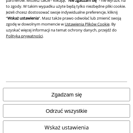
partnerów. Możesz także - klikając “
Nie zgadzam się
” - nie wyrazić na
Deklaracja Zgodności
to zgody. W takim wypadku użyte będą tylko niezbędne pliki cookie.
Jeżeli chcesz dostosować swoje indywidualne preferencje, kliknij
Informacje dotyczące dostępności
“
Wskaż ustawienia
”. Masz także prawo odwołać lub zmienić swoją
zgodę w dowolnym momencie w
Ustawienia Plików Cookie
. By
uzyskać więcej informacji na temat ochrony danych, przejdź do
Ustawienia Plików Cookie
Polityka prywatności
.
Skorzystaj z prawa do odstąpienia od umowy
Wszystkie ceny zawierają podatek VAT. Nie zawierają
kosztów
wysyłki.
© 1986-2026 E.M.P. Merchandising HGmbH
Zgadzam się
Sklepy internetowe EMP
Odrzuć wszystkie
EMP International
Wskaż ustawienia
EMP France