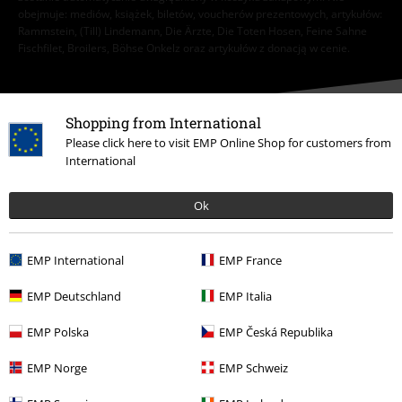
obejmuje: mediów, książek, biletów, voucherów prezentowych, artykułów:
Rammstein, (Till) Lindemann, Die Ärzte, Die Toten Hosen, Feine Sahne
Fischfilet, Broilers, Böhse Onkelz oraz artykułów z donacją w cenie.
Shopping from International
Please click here to visit EMP Online Shop for customers from
International
Nasze Centrum Obsługi Klienta jest do Twojej
dyspozycji
Ok
Będziemy dostępni ponownie: Poniedziałek od 09:00 do 17:00.
Więcej
informacji
EMP International
EMP France
Rozpocznij rozmowę
EMP Deutschland
EMP Italia
EMP Polska
EMP Česká Republika
Obsługa Klienta
EMP Norge
EMP Schweiz
FAQ