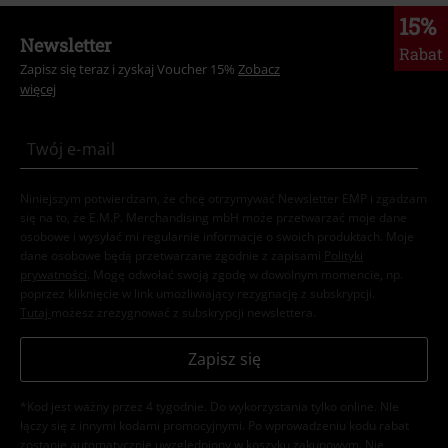
15%
Newsletter
Rabat
Zapisz się teraz i zyskaj Voucher 15%
Zobacz
więcej
Niniejszym potwierdzam, że chcę otrzymywać Newsletter EMP i zgadzam
się na to, że E.M.P. Merchandising mbH może przetwarzać moje dane
osobowe i wysyłać mi regularnie informacje o swoich produktach. Moje
dane osobowe będą przetwarzane zgodnie z zapisami
Polityki
prywatności
. Mogę odwołać swoją zgodę w dowolnym momencie, np.
poprzez kliknięcie w link umożliwiający rezygnację z subskrypcji.
Tutaj
możesz zrezygnować z subskrypcji newslettera.
Zapisz się
*Kod jest ważny przez 4 tygodnie. Do wykorzystania tylko online. NIe
łączy się z innymi kodami promocyjnymi. Po wprowadzeniu kodu rabat
zostanie automatycznie uwzględniony w koszyku zakupowym. Nie