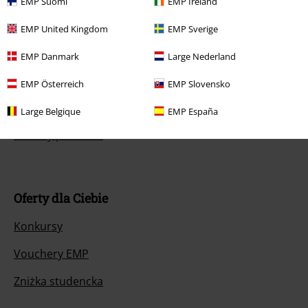
EMP Suomi
EMP Ireland
Polityka Zwrotów
EMP United Kingdom
EMP Sverige
Zwróć artykuł
EMP Danmark
Large Nederland
Ogólne informacje o rozmiarach
EMP Österreich
EMP Slovensko
Opuść Backstage Club
Large Belgique
EMP España
Metody płatności
Oferty dla Ciebie
Konkursy
Vouchery EMP
Zniżka studencka