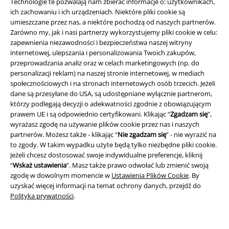
Technologie te pozwalają nam zbierać informacje o: użytkownikach,
Informacje prawne
ich zachowaniu i ich urządzeniach. Niektóre pliki cookie są
umieszczane przez nas, a niektóre pochodzą od naszych partnerów.
Regulamin
Zarówno my, jak i nasi partnerzy wykorzystujemy pliki cookie w celu:
zapewnienia niezawodności i bezpieczeństwa naszej witryny
Dane firmy
internetowej, ulepszania i personalizowania Twoich zakupów,
przeprowadzania analiz oraz w celach marketingowych (np. do
personalizacji reklam) na naszej stronie internetowej, w mediach
Polityka prywatności
społecznościowych i na stronach internetowych osób trzecich. Jeżeli
dane są przesyłane do USA, są udostępniane wyłącznie partnerom,
Unieszkodliwianie odpadów i ochrona środowiska
którzy podlegają decyzji o adekwatności zgodnie z obowiązującym
prawem UE i są odpowiednio certyfikowani. Klikając “
Zgadzam się
”,
Deklaracja Zgodności
wyrażasz zgodę na używanie plików cookie przez nas i naszych
partnerów. Możesz także - klikając “
Nie zgadzam się
” - nie wyrazić na
Informacje dotyczące dostępności
to zgody. W takim wypadku użyte będą tylko niezbędne pliki cookie.
Jeżeli chcesz dostosować swoje indywidualne preferencje, kliknij
“
Wskaż ustawienia
”. Masz także prawo odwołać lub zmienić swoją
Ustawienia Plików Cookie
zgodę w dowolnym momencie w
Ustawienia Plików Cookie
. By
uzyskać więcej informacji na temat ochrony danych, przejdź do
Skorzystaj z prawa do odstąpienia od umowy
Polityka prywatności
.
Wszystkie ceny zawierają podatek VAT. Nie zawierają
kosztów
wysyłki.