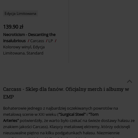
Edycja Limitowana
139.90 zł
Necroticism - Descanting the
insalubrious
Carcass
LP
Kolorowy winyl, Edycja
Limitowana, Standard
Carcass - Sklep dla fanów. Oficjalny merch i albumy w
EMP
Bohaterowie jednego z najbardziej oczekiwanych powrotów na
metalową scenie w XXI wieku (
"Surgical Steel"
i
"Torn
Arteries"
potwierdziły, że warto było czekać na świeże dostawy hałasu ze
znakiem jakości Carcass). Klasycy metalowej ektremy, którzy odcisnęli
nieusuwalne piętno na kilku podgatunkach hałasu. Niezmiennie