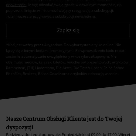
prywatności
. Mogę odwołać swoją zgodę w dowolnym momencie, np.
poprzez kliknięcie w link umożliwiający rezygnację z subskrypcji.
Tutaj
możesz zrezygnować z subskrypcji newslettera.
Zapisz się
*Kod jest ważny przez 4 tygodnie. Do wykorzystania tylko online. NIe
łączy się z innymi kodami promocyjnymi. Po wprowadzeniu kodu rabat
zostanie automatycznie uwzględniony w koszyku zakupowym. Nie
obejmuje: mediów, książek, biletów, voucherów prezentowych, artykułów:
Rammstein, (Till) Lindemann, Die Ärzte, Die Toten Hosen, Feine Sahne
Fischfilet, Broilers, Böhse Onkelz oraz artykułów z donacją w cenie.
Nasze Centrum Obsługi Klienta jest do Twojej
dyspozycji
Będziemy dostępni ponownie: Poniedziałek od 09:00 do 17:00.
Więcej