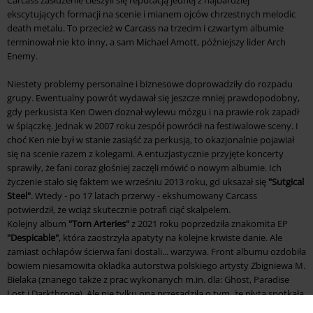
ekscytujących formacji na scenie i mianem ojców chrzestnych melodic
death metalu. To przecież w Carcass na trzecim i czwartym albumie
terminował nie kto inny, a sam Michael Amott, późniejszy lider Arch
Enemy.
Niestety problemy personalne i biznesowe doprowadziły do rozpadu
grupy. Ewentualny powrót wydawał się jeszcze mniej prawdopodobny,
gdy perkusista Ken Owen doznał wylewu mózgu i na prawie rok zapadł
w śpiączkę. Jednak w 2007 roku zespół powrócił na festiwalowe sceny. I
choć Ken nie był w stanie zasiąść za perkusją, to okazjonalnie pojawiał
się na scenie razem z kolegami. A entuzjastycznie przyjęte koncerty
sprawiły, że fani coraz głośniej zaczęli mówić o nowym albumie. Ich
życzenie stało się faktem we wrześniu 2013 roku, gd uksazał się
"Sutgical
Steel"
. Wtedy - po 17 latach przerwy - ekshumowany Carcass
potwierdził, że wciąż skutecznie potrafi ciąć skalpelem.
Kolejny album
"Torn Arteries"
z 2021 roku poprzedziła znakomita EP
"Despicable"
, która zaostrzyła apatyty na kolejne krwiste danie. Ale
zamiast ochłapów ścierwa fani dostali... warzywa. Front albumu ozdobiła
bowiem niesamowita okładka autorstwa polskiego artysty Zbigniewa M.
Bielaka (znanego także z prac wykonanych m.in. dla: Ghost, Paradise
Lost i Darkthrone). Ale nie tylku ona przesądziła o tym, że płyta spotkała
się z więcej niż ciepłym przyjęciem. Anglicy kolejny raz dostarczyli