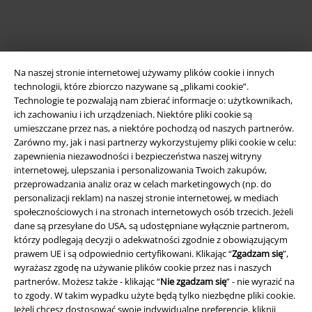
Na naszej stronie internetowej używamy plików cookie i innych
technologii, które zbiorczo nazywane są „plikami cookie”.
Technologie te pozwalają nam zbierać informacje o: użytkownikach,
ich zachowaniu i ich urządzeniach. Niektóre pliki cookie są
umieszczane przez nas, a niektóre pochodzą od naszych partnerów.
Zarówno my, jak i nasi partnerzy wykorzystujemy pliki cookie w celu:
Informacje prawne
zapewnienia niezawodności i bezpieczeństwa naszej witryny
internetowej, ulepszania i personalizowania Twoich zakupów,
Regulamin
przeprowadzania analiz oraz w celach marketingowych (np. do
personalizacji reklam) na naszej stronie internetowej, w mediach
Dane firmy
społecznościowych i na stronach internetowych osób trzecich. Jeżeli
dane są przesyłane do USA, są udostępniane wyłącznie partnerom,
Polityka prywatności
którzy podlegają decyzji o adekwatności zgodnie z obowiązującym
prawem UE i są odpowiednio certyfikowani. Klikając “
Zgadzam się
”,
Unieszkodliwianie odpadów i ochrona środowiska
wyrażasz zgodę na używanie plików cookie przez nas i naszych
partnerów. Możesz także - klikając “
Nie zgadzam się
” - nie wyrazić na
to zgody. W takim wypadku użyte będą tylko niezbędne pliki cookie.
Deklaracja Zgodności
Jeżeli chcesz dostosować swoje indywidualne preferencje, kliknij