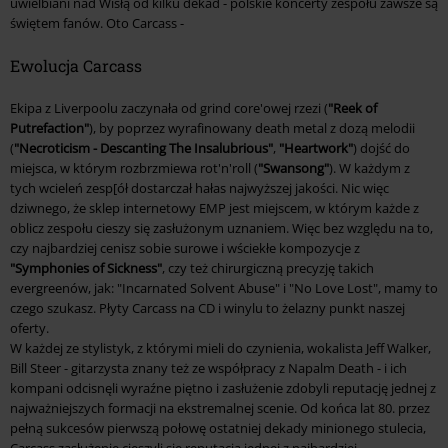
uwielbiani nad Wisłą od kilku dekad - polskie koncerty zespołu zawsze są
świętem fanów. Oto Carcass -
Ewolucja Carcass
Ekipa z Liverpoolu zaczynała od grind core'owej rzezi (
"Reek of
Putrefaction"
), by poprzez wyrafinowany death metal z dozą melodii
(
"Necroticism - Descanting The Insalubrious"
,
"Heartwork"
) dojść do
miejsca, w którym rozbrzmiewa rot'n'roll (
"Swansong"
). W każdym z
tych wcieleń zesp[ół dostarczał hałas najwyższej jakości. Nic więc
dziwnego, że sklep internetowy EMP jest miejscem, w którym każde z
oblicz zespołu cieszy się zasłużonym uznaniem. Więc bez względu na to,
czy najbardziej cenisz sobie surowe i wściekłe kompozycje z
"Symphonies of Sickness"
, czy też chirurgiczną precyzję takich
evergreenów, jak: "Incarnated Solvent Abuse" i "No Love Lost", mamy to
czego szukasz. Płyty Carcass na CD i winylu to żelazny punkt naszej
oferty.
W każdej ze stylistyk, z którymi mieli do czynienia, wokalista Jeff Walker,
Bill Steer - gitarzysta znany też ze współpracy z Napalm Death - i ich
kompani odcisnęli wyraźne piętno i zasłużenie zdobyli reputację jednej z
najważniejszych formacji na ekstremalnej scenie. Od końca lat 80. przez
pełną sukcesów pierwszą połowę ostatniej dekady minionego stulecia,
Carcass zasłużenie cieszyli się reputacją jednej z najbardziej