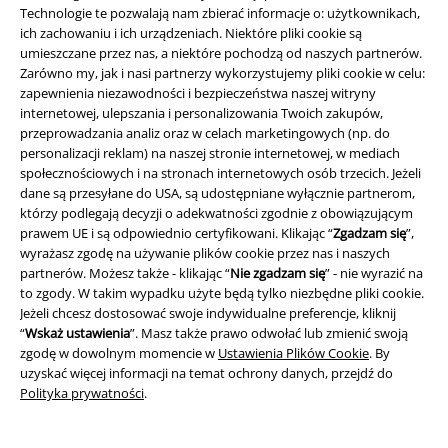
Technologie te pozwalają nam zbierać informacje o: użytkownikach,
Zrównoważony rózwój
ich zachowaniu i ich urządzeniach. Niektóre pliki cookie są
umieszczane przez nas, a niektóre pochodzą od naszych partnerów.
Zarówno my, jak i nasi partnerzy wykorzystujemy pliki cookie w celu:
zapewnienia niezawodności i bezpieczeństwa naszej witryny
internetowej, ulepszania i personalizowania Twoich zakupów,
przeprowadzania analiz oraz w celach marketingowych (np. do
personalizacji reklam) na naszej stronie internetowej, w mediach
społecznościowych i na stronach internetowych osób trzecich. Jeżeli
dane są przesyłane do USA, są udostępniane wyłącznie partnerom,
którzy podlegają decyzji o adekwatności zgodnie z obowiązującym
Społeczność
prawem UE i są odpowiednio certyfikowani. Klikając “
Zgadzam się
”,
wyrażasz zgodę na używanie plików cookie przez nas i naszych
partnerów. Możesz także - klikając “
Nie zgadzam się
” - nie wyrazić na
to zgody. W takim wypadku użyte będą tylko niezbędne pliki cookie.
Jeżeli chcesz dostosować swoje indywidualne preferencje, kliknij
“
Wskaż ustawienia
”. Masz także prawo odwołać lub zmienić swoją
zgodę w dowolnym momencie w
Ustawienia Plików Cookie
. By
uzyskać więcej informacji na temat ochrony danych, przejdź do
Polityka prywatności
.
Metody płatności