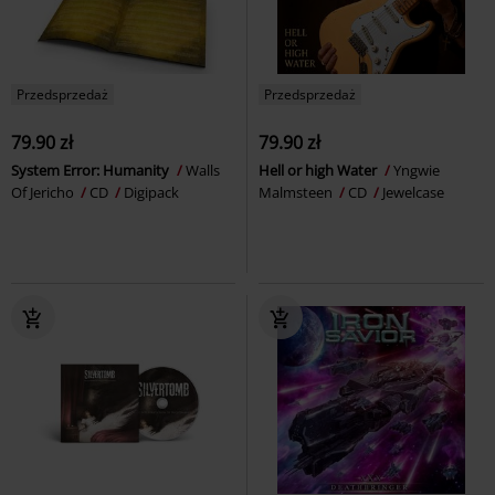
Przedsprzedaż
Przedsprzedaż
79.90 zł
79.90 zł
System Error: Humanity
Walls
Hell or high Water
Yngwie
Of Jericho
CD
Digipack
Malmsteen
CD
Jewelcase