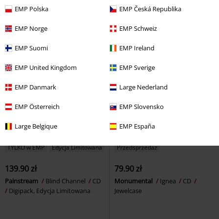
Nickelback
CD
Digisleeve
Digipack, Edycja Limitowana
EMP Polska
EMP Česká Republika
EMP Norge
EMP Schweiz
EMP Suomi
EMP Ireland
EMP United Kingdom
EMP Sverige
EMP Danmark
Large Nederland
EMP Österreich
EMP Slovensko
Large Belgique
EMP España
TYLKO w EMP
Edycja Limitowana
Przedsprzedaż
139.90 zł
79.90 zł
Painstream
Blind Channel
CD
Monumental
Ignea
CD
Digipack, Edycja Limitowana
Jewelcase