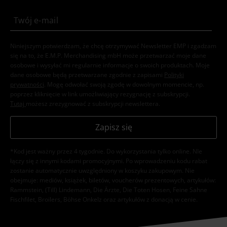
Niniejszym potwierdzam, że chcę otrzymywać Newsletter EMP i zgadzam
się na to, że E.M.P. Merchandising mbH może przetwarzać moje dane
osobowe i wysyłać mi regularnie informacje o swoich produktach. Moje
dane osobowe będą przetwarzane zgodnie z zapisami
Polityki
prywatności
. Mogę odwołać swoją zgodę w dowolnym momencie, np.
poprzez kliknięcie w link umożliwiający rezygnację z subskrypcji.
Tutaj
możesz zrezygnować z subskrypcji newslettera.
Zapisz się
*Kod jest ważny przez 4 tygodnie. Do wykorzystania tylko online. NIe
łączy się z innymi kodami promocyjnymi. Po wprowadzeniu kodu rabat
zostanie automatycznie uwzględniony w koszyku zakupowym. Nie
obejmuje: mediów, książek, biletów, voucherów prezentowych, artykułów:
Rammstein, (Till) Lindemann, Die Ärzte, Die Toten Hosen, Feine Sahne
Fischfilet, Broilers, Böhse Onkelz oraz artykułów z donacją w cenie.