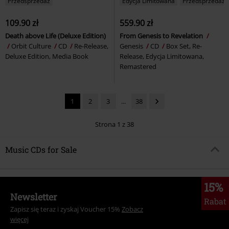
Przedsprzedaż
Edycja Limitowana
Przedsprzedaż
109.90 zł
559.90 zł
Death above Life (Deluxe Edition)
From Genesis to Revelation
Orbit Culture
CD
Re-Release,
Genesis
CD
Box Set, Re-
Deluxe Edition, Media Book
Release, Edycja Limitowana,
Remastered
1
2
3
...
38
Strona 1 z 38
Music CDs for Sale
15%
Newsletter
Rabat
Zapisz się teraz i zyskaj Voucher 15%
Zobacz
więcej