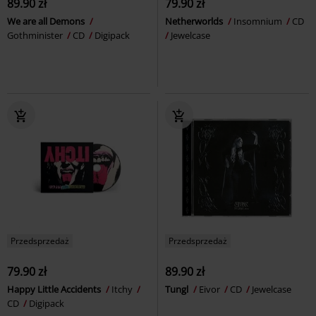
89.90 zł
79.90 zł
We are all Demons
Netherworlds
Insomnium
CD
Gothminister
CD
Digipack
Jewelcase
Przedsprzedaż
Przedsprzedaż
79.90 zł
89.90 zł
Happy Little Accidents
Itchy
Tungl
Eivor
CD
Jewelcase
CD
Digipack