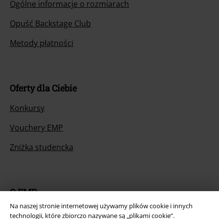
Ogólne informacje o rozmiarach
Opuść Backstage Club
Metody płatności
Oferty dla Ciebie
Konkursy
Vouchery EMP
Zniżka studencka
O EMP
Na naszej stronie internetowej używamy plików cookie i innych
Programy partnerskie
technologii, które zbiorczo nazywane są „plikami cookie”.