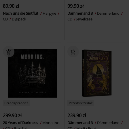
89.90 zł
99.90 zł
Nach uns die Sintflut
Harpyie
Dämmerland 3
Dämmerland
CD
Digipack
CD
Jewelcase
Przedsprzedaż
Przedsprzedaż
299.90 zł
239.90 zł
20 Years of Darkness
Mono Inc.
Dämmerland 3
Dämmerland
CD
Box Set
CD
Media Book