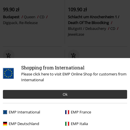
99.90 zł
109.90 zł
Budapest
Queen
CD
Schlacht um Knochenheim 1 /
Digipack, Re-Release
Death Of The Bloodking
Blutgott / Debauchery
CD
Jewelcase
Shopping from International
Please click here to visit EMP Online Shop for customers from
International
Ok
Przedsprzedaż
Edycja Limitowana
Przedsprzedaż
EMP International
EMP France
79.90 zł
89.90 zł
EMP Deutschland
EMP Italia
Everything Under The Sun
Painstream
Blind Channel
CD