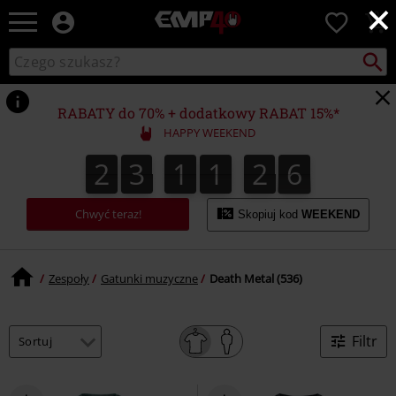
×
EMP
0
-
Merch
Szukaj
Wyszukaj
dla
katalog
Fanów:
Muzyki,
RABATY do 70% + dodatkowy RABAT 15%*
Filmów,
HAPPY WEEKEND
Seriali
i
2
3
1
1
2
5
2
3
1
1
2
4
4
2
2
6
5
Gier
-
Moda
Chwyć teraz!
Skopiuj kod
WEEKEND
Alternatywna.
Zespoły
Gatunki muzyczne
Death Metal (536)
Filtr