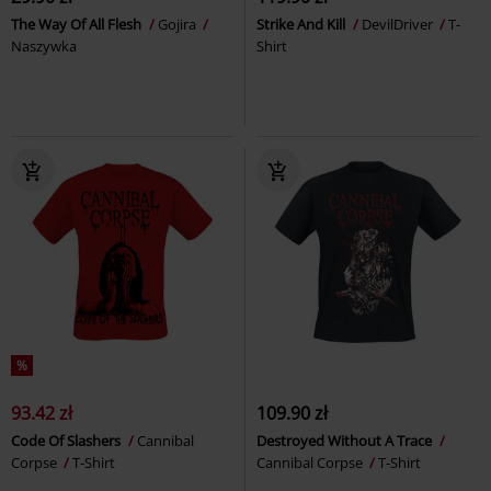
The Way Of All Flesh
Gojira
Strike And Kill
DevilDriver
T-
Naszywka
Shirt
%
93.42 zł
109.90 zł
Code Of Slashers
Cannibal
Destroyed Without A Trace
Corpse
T-Shirt
Cannibal Corpse
T-Shirt