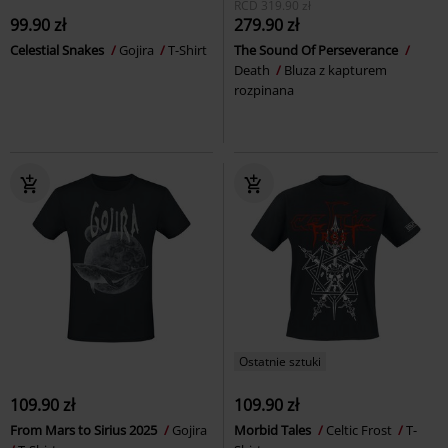
RCD
319.90 zł
99.90 zł
279.90 zł
Celestial Snakes
Gojira
T-Shirt
The Sound Of Perseverance
Death
Bluza z kapturem
rozpinana
Ostatnie sztuki
109.90 zł
109.90 zł
From Mars to Sirius 2025
Gojira
Morbid Tales
Celtic Frost
T-