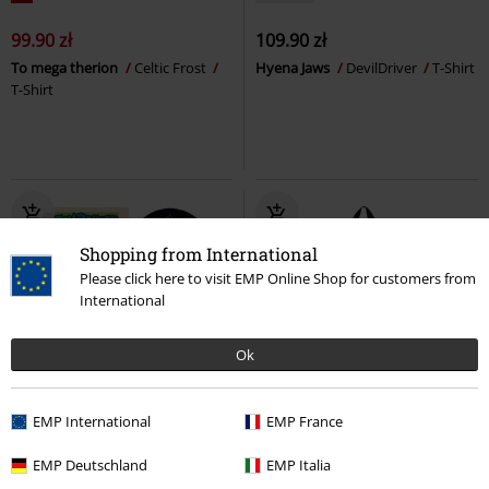
99.90 zł
109.90 zł
To mega therion
Celtic Frost
Hyena Jaws
DevilDriver
T-Shirt
T-Shirt
Shopping from International
Please click here to visit EMP Online Shop for customers from
International
Ok
Nowość
%
EMP International
EMP France
79.90 zł
103.92 zł
EMP Deutschland
EMP Italia
Strike And Kill
DevilDriver
CD
From Mars To Sirius
Gojira