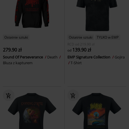
Ostatnie sztuki
Ostatnie sztuki
TYLKO w EMP
RCD
od
219.90 zł
279.90 zł
139.90 zł
od
Sound Of Perseverance
Death
EMP Signature Collection
Gojira
Bluza z kapturem
T-Shirt