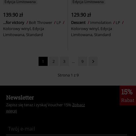
Edycja Limitowana
Edycja Limitowana
139.90 zł
129.90 zł
...for victory
Bolt Thrower
LP
Descent
Immolation
LP
Kolorowy winyl, Edycja
Kolorowy winyl, Edycja
Limitowana, Standard
Limitowana, Standard
1
2
3
...
9
Strona 1 z 9
15%
Newsletter
Rabat
Zapisz się teraz i zyskaj Voucher 15%
Zobacz
więcej