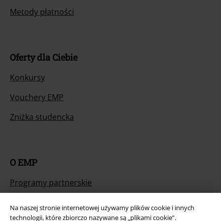
Metody płatności
Oferty dla Ciebie
Konkursy
Vouchery EMP
Zniżka studencka
O EMP
Programy partnerskie
Zrównoważony rózwój
Na naszej stronie internetowej używamy plików cookie i innych
technologii, które zbiorczo nazywane są „plikami cookie”.