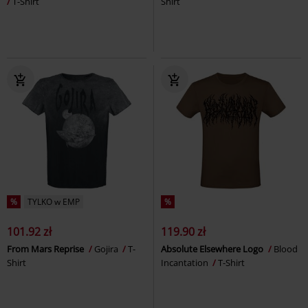
T-Shirt
Shirt
%
TYLKO w EMP
%
101.92 zł
119.90 zł
From Mars Reprise
Gojira
T-
Absolute Elsewhere Logo
Blood
Shirt
Incantation
T-Shirt