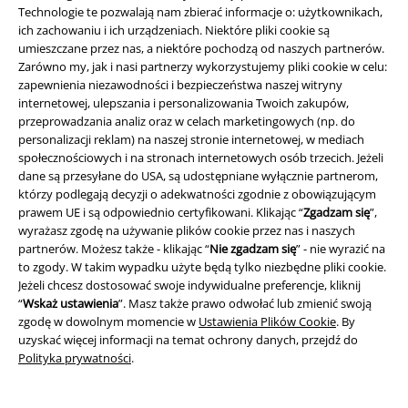
Technologie te pozwalają nam zbierać informacje o: użytkownikach,
ich zachowaniu i ich urządzeniach. Niektóre pliki cookie są
umieszczane przez nas, a niektóre pochodzą od naszych partnerów.
Zarówno my, jak i nasi partnerzy wykorzystujemy pliki cookie w celu:
zapewnienia niezawodności i bezpieczeństwa naszej witryny
internetowej, ulepszania i personalizowania Twoich zakupów,
przeprowadzania analiz oraz w celach marketingowych (np. do
personalizacji reklam) na naszej stronie internetowej, w mediach
Społeczność
społecznościowych i na stronach internetowych osób trzecich. Jeżeli
dane są przesyłane do USA, są udostępniane wyłącznie partnerom,
którzy podlegają decyzji o adekwatności zgodnie z obowiązującym
prawem UE i są odpowiednio certyfikowani. Klikając “
Zgadzam się
”,
wyrażasz zgodę na używanie plików cookie przez nas i naszych
partnerów. Możesz także - klikając “
Nie zgadzam się
” - nie wyrazić na
to zgody. W takim wypadku użyte będą tylko niezbędne pliki cookie.
Jeżeli chcesz dostosować swoje indywidualne preferencje, kliknij
“
Wskaż ustawienia
”. Masz także prawo odwołać lub zmienić swoją
zgodę w dowolnym momencie w
Ustawienia Plików Cookie
. By
Metody płatności
uzyskać więcej informacji na temat ochrony danych, przejdź do
Polityka prywatności
.
Przelew bankowy