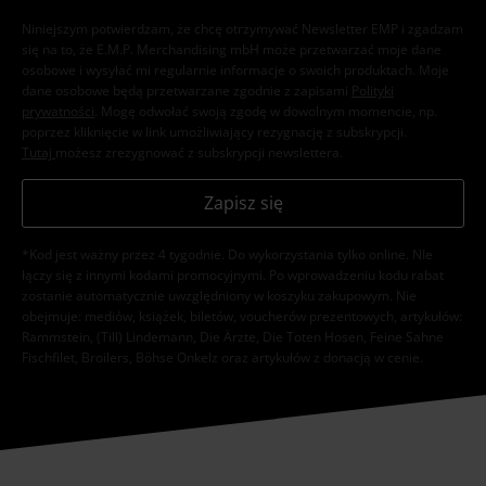
Niniejszym potwierdzam, że chcę otrzymywać Newsletter EMP i zgadzam
się na to, że E.M.P. Merchandising mbH może przetwarzać moje dane
osobowe i wysyłać mi regularnie informacje o swoich produktach. Moje
dane osobowe będą przetwarzane zgodnie z zapisami
Polityki
prywatności
. Mogę odwołać swoją zgodę w dowolnym momencie, np.
poprzez kliknięcie w link umożliwiający rezygnację z subskrypcji.
Tutaj
możesz zrezygnować z subskrypcji newslettera.
Zapisz się
*Kod jest ważny przez 4 tygodnie. Do wykorzystania tylko online. NIe
łączy się z innymi kodami promocyjnymi. Po wprowadzeniu kodu rabat
zostanie automatycznie uwzględniony w koszyku zakupowym. Nie
obejmuje: mediów, książek, biletów, voucherów prezentowych, artykułów:
Rammstein, (Till) Lindemann, Die Ärzte, Die Toten Hosen, Feine Sahne
Fischfilet, Broilers, Böhse Onkelz oraz artykułów z donacją w cenie.