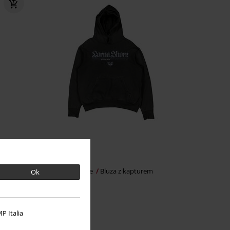
259.90 zł
Everblack Blue
Lorna Shore
Bluza z kapturem
Ok
P Italia