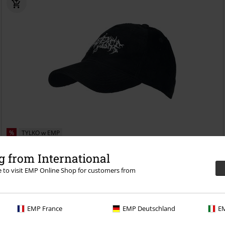
%
TYLKO w EMP
99.90 zł
 from International
Logo Cord Cap
Paleface Swiss
Czapka
re to visit EMP Online Shop for customers from
EMP France
EMP Deutschland
EM