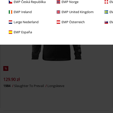
EMP Česká Republika
EMP Norge
EM
EMP Ireland
EMP United Kingdom
EM
Large Nederland
EMP Österreich
EM
EMP España
%
129.90 zł
1984
Slaughter To Prevail
Longsleeve