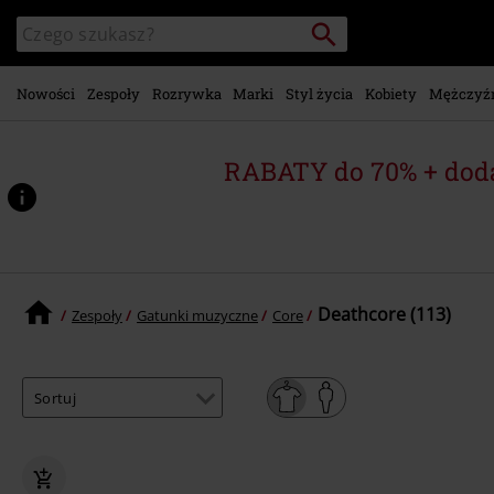
Przejdź do
Szukaj
Wyszukaj
głównej
katalog
zawartości
Nowości
Zespoły
Rozrywka
Marki
Styl życia
Kobiety
Mężczyź
RABATY do 70% + dod
Deathcore (113)
Zespoły
Gatunki muzyczne
Core