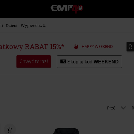
EMP
-
Merch
dla
ni
Dzieci
Wyprzedaż %
Fanów:
Muzyki,
Filmów,
0
0
atkowy RABAT 15%*
HAPPY WEEKEND
Seriali
i
Gier
Chwyć teraz!
Skopiuj kod
WEEKEND
-
Moda
Alternatywna.
Płeć
R