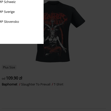
P Schweiz
P Sverige
P Slovensko
Plus Size
109.90 zł
od
Baphomet
Slaughter To Prevail
T-Shirt