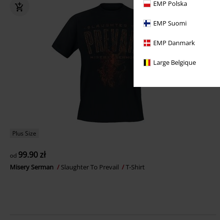
EMP Polska
EMP Suomi
EMP Danmark
Large Belgique
Plus Size
99.90 zł
od
Misery Serman
Slaughter To Prevail
T-Shirt