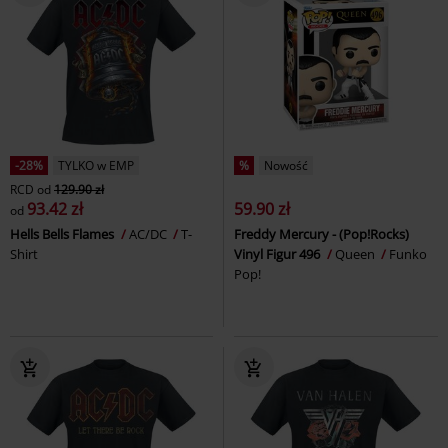
-28%
TYLKO w EMP
%
Nowość
RCD
od
129.90 zł
93.42 zł
59.90 zł
od
Hells Bells Flames
AC/DC
T-
Freddy Mercury - (Pop!Rocks)
Shirt
Vinyl Figur 496
Queen
Funko
Pop!