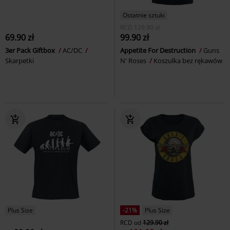
Ostatnie sztuki
RCD
129.90 zł
69.90 zł
99.90 zł
3er Pack Giftbox
AC/DC
Appetite For Destruction
Guns
Skarpetki
N' Roses
Koszulka bez rękawów
Plus Size
-21%
Plus Size
RCD
od
129.90 zł