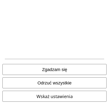
Oferty dla Ciebie
Konkursy
Vouchery EMP
Zniżka studencka
O EMP
Programy partnerskie
Zgadzam się
Zrównoważony rózwój
Odrzuć wszystkie
Wskaż ustawienia