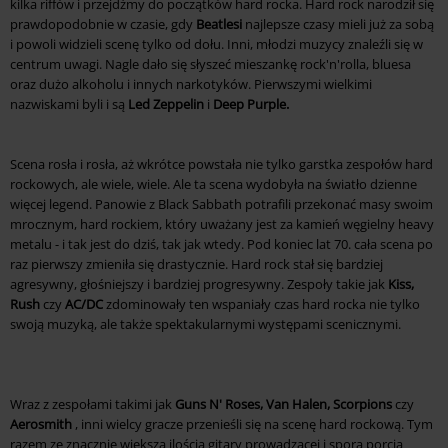
kilka riffów i przejdźmy do początków hard rocka. Hard rock narodził się
prawdopodobnie w czasie, gdy
Beatlesi
najlepsze czasy mieli już za sobą
i powoli widzieli scenę tylko od dołu. Inni, młodzi muzycy znaleźli się w
centrum uwagi. Nagle dało się słyszeć mieszankę rock'n'rolla, bluesa
oraz dużo alkoholu i innych narkotyków. Pierwszymi wielkimi
nazwiskami byli i są
Led Zeppelin
i
Deep Purple.
Scena rosła i rosła, aż wkrótce powstała nie tylko garstka zespołów hard
rockowych, ale wiele, wiele. Ale ta scena wydobyła na światło dzienne
więcej legend. Panowie z Black Sabbath potrafili przekonać masy swoim
mrocznym, hard rockiem, który uważany jest za kamień węgielny heavy
metalu - i tak jest do dziś, tak jak wtedy. Pod koniec lat 70. cała scena po
raz pierwszy zmieniła się drastycznie. Hard rock stał się bardziej
agresywny, głośniejszy i bardziej progresywny. Zespoły takie jak
Kiss,
Rush
czy
AC/DC
zdominowały ten wspaniały czas hard rocka nie tylko
swoją muzyką, ale także spektakularnymi występami scenicznymi.
Wraz z zespołami takimi jak
Guns N' Roses, Van Halen, Scorpions
czy
Aerosmith
, inni wielcy gracze przenieśli się na scenę hard rockową. Tym
razem ze znacznie większą ilością gitary prowadzącej i sporą porcją