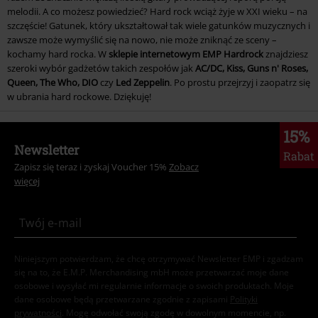
melodii. A co możesz powiedzieć? Hard rock wciąż żyje w XXI wieku – na
szczęście! Gatunek, który ukształtował tak wiele gatunków muzycznych i
zawsze może wymyślić się na nowo, nie może zniknąć ze sceny –
kochamy hard rocka. W
sklepie internetowym EMP Hardrock
znajdziesz
szeroki wybór gadżetów takich zespołów jak
AC/DC, Kiss, Guns n' Roses,
Queen, The Who, DIO
czy
Led Zeppelin
. Po prostu przejrzyj i zaopatrz się
w ubrania hard rockowe. Dziękuję!
15%
Newsletter
Rabat
Zapisz się teraz i zyskaj Voucher 15%
Zobacz
więcej
Niniejszym potwierdzam, że chcę otrzymywać Newsletter EMP i zgadzam
się na to, że E.M.P. Merchandising mbH może przetwarzać moje dane
osobowe i wysyłać mi regularnie informacje o swoich produktach. Moje
dane osobowe będą przetwarzane zgodnie z zapisami
Polityki
prywatności
. Mogę odwołać swoją zgodę w dowolnym momencie, np.