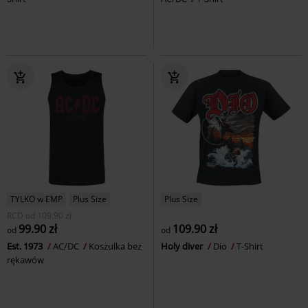
TYLKO w EMP
Plus Size
Plus Size
RCD
od
109.90 zł
99.90 zł
109.90 zł
od
od
Est. 1973
AC/DC
Koszulka bez
Holy diver
Dio
T-Shirt
rękawów