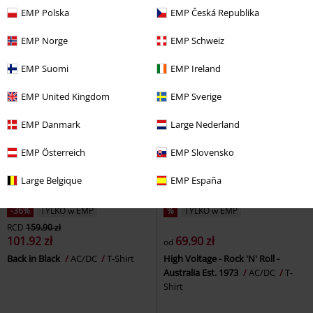
Naszywka
Naszywka
EMP Polska
EMP Česká Republika
EMP Norge
EMP Schweiz
EMP Suomi
EMP Ireland
EMP United Kingdom
EMP Sverige
EMP Danmark
Large Nederland
EMP Österreich
EMP Slovensko
Large Belgique
EMP España
-36%
TYLKO w EMP
%
TYLKO w EMP
RCD
159.90 zł
101.92 zł
69.90 zł
od
Back in Black
AC/DC
T-Shirt
High Voltage - Rock 'N' Roll -
Australia Est. 1973
AC/DC
T-
Shirt