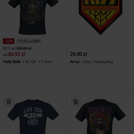
-22%
TYLKO w EMP
RCD
od
109.90 zł
84.92 zł
29.90 zł
od
Hells Bells
AC/DC
T-Shirt
Army
Kiss
Naszywka