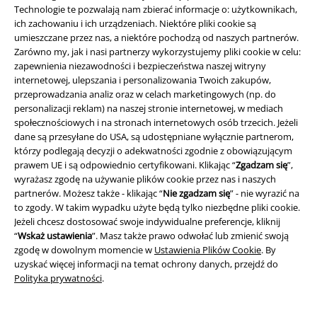
Technologie te pozwalają nam zbierać informacje o: użytkownikach,
Rozpocznij rozmowę
ich zachowaniu i ich urządzeniach. Niektóre pliki cookie są
umieszczane przez nas, a niektóre pochodzą od naszych partnerów.
Zarówno my, jak i nasi partnerzy wykorzystujemy pliki cookie w celu:
zapewnienia niezawodności i bezpieczeństwa naszej witryny
internetowej, ulepszania i personalizowania Twoich zakupów,
Obsługa Klienta
przeprowadzania analiz oraz w celach marketingowych (np. do
personalizacji reklam) na naszej stronie internetowej, w mediach
FAQ
społecznościowych i na stronach internetowych osób trzecich. Jeżeli
dane są przesyłane do USA, są udostępniane wyłącznie partnerom,
Polityka Zwrotów
którzy podlegają decyzji o adekwatności zgodnie z obowiązującym
prawem UE i są odpowiednio certyfikowani. Klikając “
Zgadzam się
”,
Zwróć artykuł
wyrażasz zgodę na używanie plików cookie przez nas i naszych
partnerów. Możesz także - klikając “
Nie zgadzam się
” - nie wyrazić na
Ogólne informacje o rozmiarach
to zgody. W takim wypadku użyte będą tylko niezbędne pliki cookie.
Jeżeli chcesz dostosować swoje indywidualne preferencje, kliknij
Opuść Backstage Club
“
Wskaż ustawienia
”. Masz także prawo odwołać lub zmienić swoją
zgodę w dowolnym momencie w
Ustawienia Plików Cookie
. By
Metody płatności
uzyskać więcej informacji na temat ochrony danych, przejdź do
Polityka prywatności
.