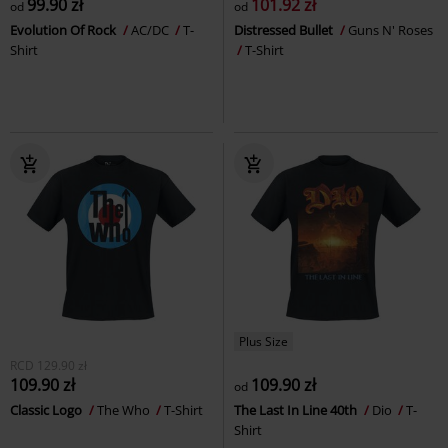
99.90 zł
101.92 zł
od
od
Evolution Of Rock
AC/DC
T-
Distressed Bullet
Guns N' Roses
Shirt
T-Shirt
Plus Size
RCD
129.90 zł
109.90 zł
109.90 zł
od
Classic Logo
The Who
T-Shirt
The Last In Line 40th
Dio
T-
Shirt