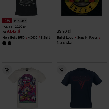
-28%
Plus Size
RCD
od
129.90 zł
93.42 zł
29.90 zł
od
Hells Bells 1980
AC/DC
T-Shirt
Bullet Logo
Guns N' Roses
Naszywka