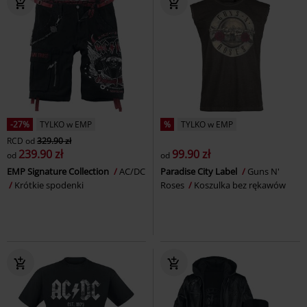
-27%
TYLKO w EMP
%
TYLKO w EMP
RCD
od
329.90 zł
239.90 zł
99.90 zł
od
od
EMP Signature Collection
AC/DC
Paradise City Label
Guns N'
Krótkie spodenki
Roses
Koszulka bez rękawów