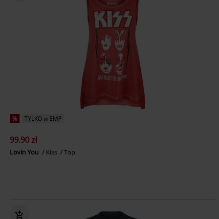
%
TYLKO w EMP
99.90 zł
Lovin You
Kiss
Top