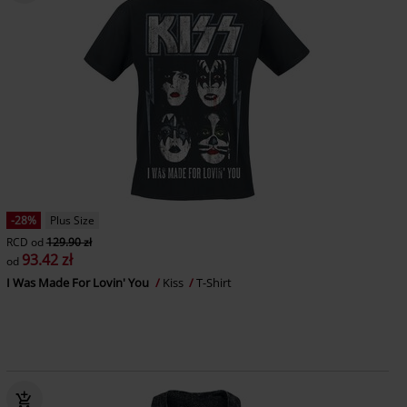
-28%
Plus Size
RCD
od
129.90 zł
93.42 zł
od
I Was Made For Lovin' You
Kiss
T-Shirt