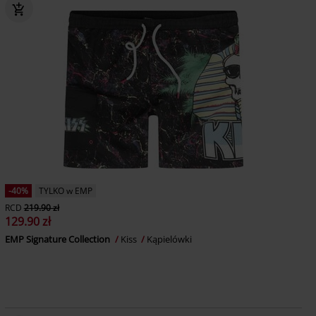
-40%
TYLKO w EMP
RCD
219.90 zł
129.90 zł
EMP Signature Collection
Kiss
Kąpielówki