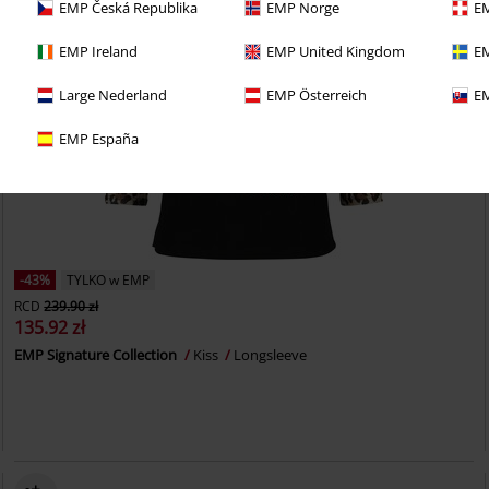
EMP Česká Republika
EMP Norge
EM
EMP Ireland
EMP United Kingdom
EM
Large Nederland
EMP Österreich
EM
EMP España
-43%
TYLKO w EMP
RCD
239.90 zł
135.92 zł
EMP Signature Collection
Kiss
Longsleeve