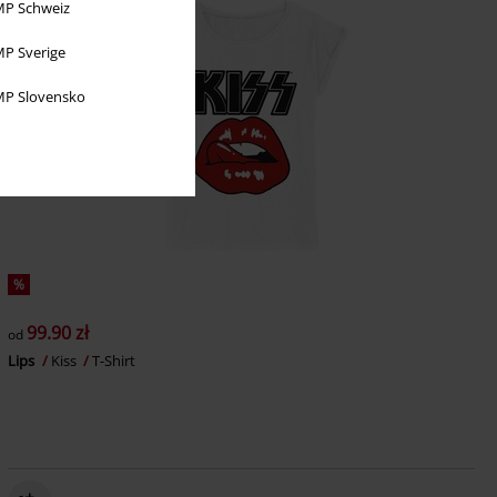
P Schweiz
P Sverige
P Slovensko
%
99.90 zł
od
Lips
Kiss
T-Shirt