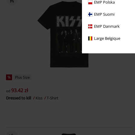
EMP Polska
EMP Suomi
EMP Danmark
Large Belgique
%
Plus Size
93.42 zł
od
Dressed to kill
Kiss
T-Shirt