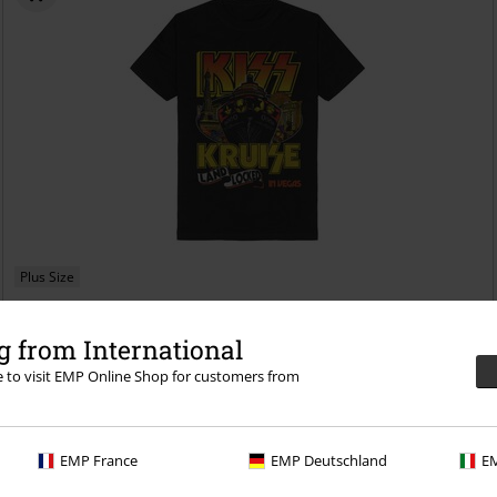
Plus Size
109.90 zł
od
 from International
Kruise Las Vegas
Kiss
T-Shirt
re to visit EMP Online Shop for customers from
EMP France
EMP Deutschland
EM