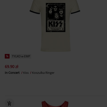
%
TYLKO w EMP
69.90 zł
In Concert
Kiss
Koszulka Ringer