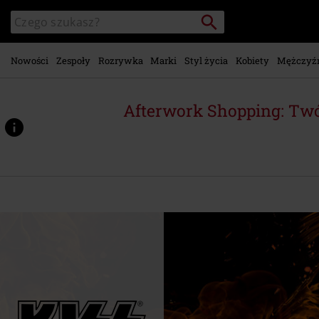
Przejdź do
Szukaj
Wyszukaj
głównej
katalog
zawartości
Nowości
Zespoły
Rozrywka
Marki
Styl życia
Kobiety
Mężczyź
Afterwork Shopping: Twó