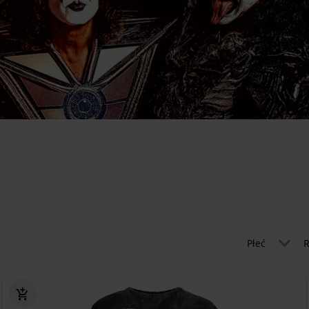
Płeć
R