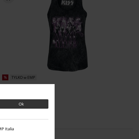
%
TYLKO w EMP
79.92 zł
Alive
Kiss
Top
Ok
P Italia