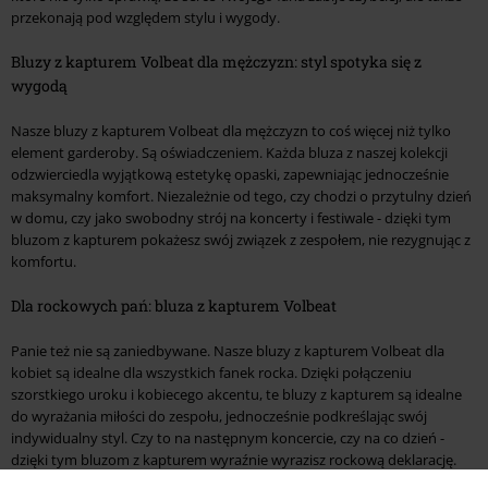
przekonają pod względem stylu i wygody.
Bluzy z kapturem Volbeat dla mężczyzn: styl spotyka się z
wygodą
Nasze bluzy z kapturem Volbeat dla mężczyzn to coś więcej niż tylko
element garderoby. Są oświadczeniem. Każda bluza z naszej kolekcji
odzwierciedla wyjątkową estetykę opaski, zapewniając jednocześnie
maksymalny komfort. Niezależnie od tego, czy chodzi o przytulny dzień
w domu, czy jako swobodny strój na koncerty i festiwale - dzięki tym
bluzom z kapturem pokażesz swój związek z zespołem, nie rezygnując z
komfortu.
Dla rockowych pań: bluza z kapturem Volbeat
Panie też nie są zaniedbywane. Nasze bluzy z kapturem Volbeat dla
kobiet są idealne dla wszystkich fanek rocka. Dzięki połączeniu
szorstkiego uroku i kobiecego akcentu, te bluzy z kapturem są idealne
do wyrażania miłości do zespołu, jednocześnie podkreślając swój
indywidualny styl. Czy to na następnym koncercie, czy na co dzień -
dzięki tym bluzom z kapturem wyraźnie wyrazisz rockową deklarację.