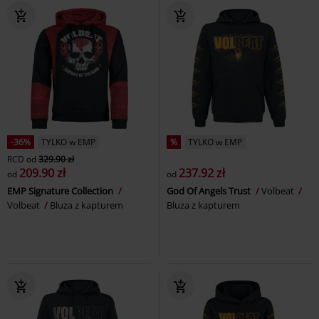
-36%
TYLKO w EMP
%
TYLKO w EMP
RCD
od
329.90 zł
209.90 zł
237.92 zł
od
od
EMP Signature Collection
God Of Angels Trust
Volbeat
Volbeat
Bluza z kapturem
Bluza z kapturem