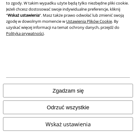
to zgody. W takim wypadku użyte będą tylko niezbędne pliki cookie.
Jeżeli chcesz dostosować swoje indywidualne preferencje, kliknij
Informacje dotyczące dostępności
“
Wskaż ustawienia
”. Masz także prawo odwołać lub zmienić swoją
zgodę w dowolnym momencie w
Ustawienia Plików Cookie
. By
Ustawienia Plików Cookie
uzyskać więcej informacji na temat ochrony danych, przejdź do
Polityka prywatności
.
Skorzystaj z prawa do odstąpienia od umowy
Wszystkie ceny zawierają podatek VAT. Nie zawierają
kosztów
wysyłki.
© 1986-2026 E.M.P. Merchandising HGmbH
Zgadzam się
Sklepy internetowe EMP
Odrzuć wszystkie
EMP International
Wskaż ustawienia
EMP France
EMP Deutschland