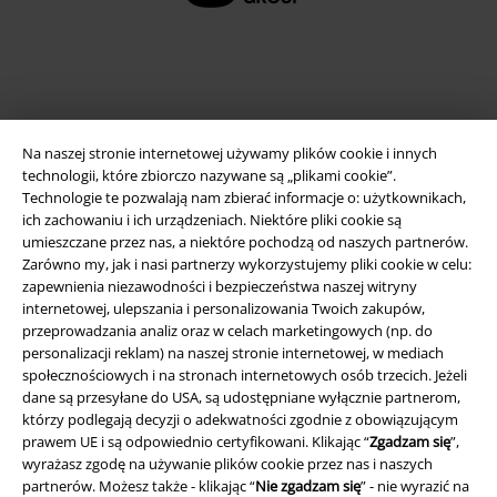
Na naszej stronie internetowej używamy plików cookie i innych
technologii, które zbiorczo nazywane są „plikami cookie”.
Technologie te pozwalają nam zbierać informacje o: użytkownikach,
ich zachowaniu i ich urządzeniach. Niektóre pliki cookie są
umieszczane przez nas, a niektóre pochodzą od naszych partnerów.
Informacje prawne
Zarówno my, jak i nasi partnerzy wykorzystujemy pliki cookie w celu:
zapewnienia niezawodności i bezpieczeństwa naszej witryny
Regulamin
internetowej, ulepszania i personalizowania Twoich zakupów,
przeprowadzania analiz oraz w celach marketingowych (np. do
Dane firmy
personalizacji reklam) na naszej stronie internetowej, w mediach
społecznościowych i na stronach internetowych osób trzecich. Jeżeli
Polityka prywatności
dane są przesyłane do USA, są udostępniane wyłącznie partnerom,
którzy podlegają decyzji o adekwatności zgodnie z obowiązującym
Unieszkodliwianie odpadów i ochrona środowiska
prawem UE i są odpowiednio certyfikowani. Klikając “
Zgadzam się
”,
wyrażasz zgodę na używanie plików cookie przez nas i naszych
partnerów. Możesz także - klikając “
Nie zgadzam się
” - nie wyrazić na
Deklaracja Zgodności