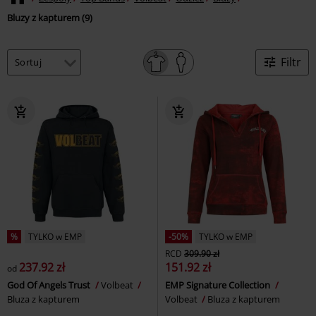
Bluzy z kapturem (9)
Filtr
%
TYLKO w EMP
-50%
TYLKO w EMP
RCD
309.90 zł
237.92 zł
151.92 zł
od
God Of Angels Trust
Volbeat
EMP Signature Collection
Bluza z kapturem
Volbeat
Bluza z kapturem