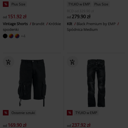
%
Plus Size
TYLKO w EMP
Plus Size
RCD
od
329.90 zł
151.92 zł
279.90 zł
od
od
Vintage Shorts
Brandit
Krótkie
Kilt
Black Premium by EMP
spodenki
Spódnica Medium
+4
%
Ostatnie sztuki
%
TYLKO w EMP
169.90 zł
237.92 zł
od
od