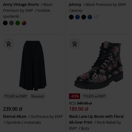
Army Vintage Shorts
Black
Johnny
Black Premium by EMP
Premium by EMP
Krótkie
Jeansy
spodenki
+7
TYLKO w EMP
Nowość
-45%
TYLKO w EMP
RCD
349.90 zł
239.90 zł
189.90 zł
Eternal Allure
Gothicana by EMP
Black Lace-Up Boots with Floral
Spodnie z materiału
All-Over Print
Rock Rebel by
EMP
Buty