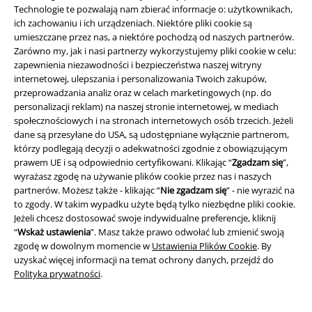
obejmuje: mediów, książek, biletów, voucherów prezentowych, artykułów:
Technologie te pozwalają nam zbierać informacje o: użytkownikach,
Rammstein, (Till) Lindemann, Die Ärzte, Die Toten Hosen, Feine Sahne
ich zachowaniu i ich urządzeniach. Niektóre pliki cookie są
Fischfilet, Broilers, Böhse Onkelz oraz artykułów z donacją w cenie.
umieszczane przez nas, a niektóre pochodzą od naszych partnerów.
Zarówno my, jak i nasi partnerzy wykorzystujemy pliki cookie w celu:
zapewnienia niezawodności i bezpieczeństwa naszej witryny
internetowej, ulepszania i personalizowania Twoich zakupów,
przeprowadzania analiz oraz w celach marketingowych (np. do
personalizacji reklam) na naszej stronie internetowej, w mediach
społecznościowych i na stronach internetowych osób trzecich. Jeżeli
Nasze Centrum Obsługi Klienta jest do Twojej
dane są przesyłane do USA, są udostępniane wyłącznie partnerom,
którzy podlegają decyzji o adekwatności zgodnie z obowiązującym
dyspozycji
prawem UE i są odpowiednio certyfikowani. Klikając “
Zgadzam się
”,
Jesteśmy dostępni do 17:00.
Więcej informacji
wyrażasz zgodę na używanie plików cookie przez nas i naszych
partnerów. Możesz także - klikając “
Nie zgadzam się
” - nie wyrazić na
Rozpocznij rozmowę
to zgody. W takim wypadku użyte będą tylko niezbędne pliki cookie.
Jeżeli chcesz dostosować swoje indywidualne preferencje, kliknij
“
Wskaż ustawienia
”. Masz także prawo odwołać lub zmienić swoją
zgodę w dowolnym momencie w
Ustawienia Plików Cookie
. By
Obsługa Klienta
uzyskać więcej informacji na temat ochrony danych, przejdź do
Polityka prywatności
.
FAQ