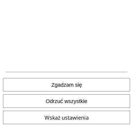
Polityka Zwrotów
Zwróć artykuł
Ogólne informacje o rozmiarach
Opuść Backstage Club
Metody płatności
Oferty dla Ciebie
Zgadzam się
Konkursy
Vouchery EMP
Odrzuć wszystkie
Zniżka studencka
Wskaż ustawienia