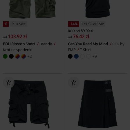
%
Plus Size
-14%
TYLKO w EMP
RCD
od
89.90 zł
103.92 zł
76.42 zł
od
od
BDU Ripstop Short
Brandit
Can You Read My Mind
RED by
Krótkie spodenki
EMP
T-Shirt
+2
+9