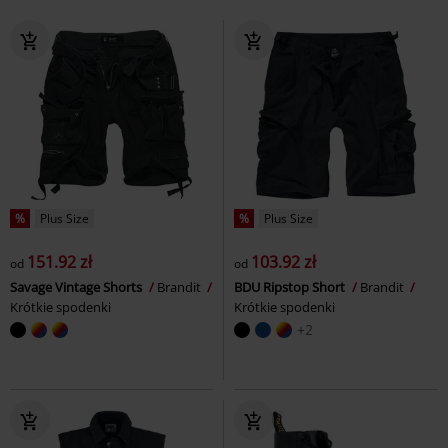
%
Plus Size
%
Plus Size
151.92 zł
103.92 zł
od
od
Savage Vintage Shorts
Brandit
BDU Ripstop Short
Brandit
Krótkie spodenki
Krótkie spodenki
+2