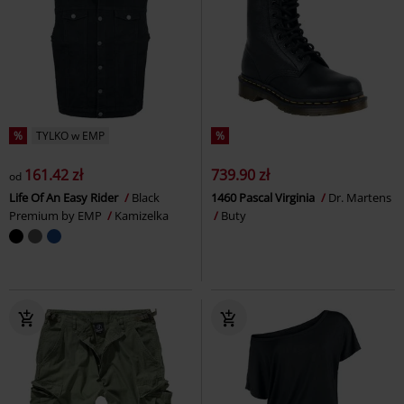
%
TYLKO w EMP
%
161.42 zł
739.90 zł
od
Life Of An Easy Rider
Black
1460 Pascal Virginia
Dr. Martens
Premium by EMP
Kamizelka
Buty