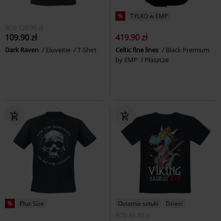
%
TYLKO w EMP
RCD
129.90 zł
109.90 zł
419.90 zł
Dark Raven
Eluveitie
T-Shirt
Celtic fine lines
Black Premium
by EMP
Płaszcze
%
Plus Size
Ostatnie sztuki
Dzieci
RCD
89.90 zł