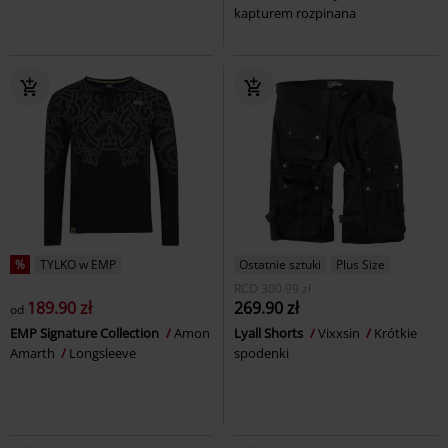
kapturem rozpinana
%
TYLKO w EMP
Ostatnie sztuki
Plus Size
RCD
300.99 zł
189.90 zł
269.90 zł
od
EMP Signature Collection
Amon
Lyall Shorts
Vixxsin
Krótkie
Amarth
Longsleeve
spodenki