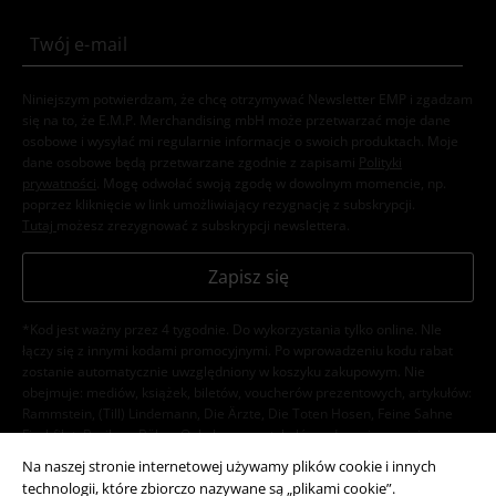
Niniejszym potwierdzam, że chcę otrzymywać Newsletter EMP i zgadzam
się na to, że E.M.P. Merchandising mbH może przetwarzać moje dane
osobowe i wysyłać mi regularnie informacje o swoich produktach. Moje
dane osobowe będą przetwarzane zgodnie z zapisami
Polityki
prywatności
. Mogę odwołać swoją zgodę w dowolnym momencie, np.
poprzez kliknięcie w link umożliwiający rezygnację z subskrypcji.
Tutaj
możesz zrezygnować z subskrypcji newslettera.
Zapisz się
*Kod jest ważny przez 4 tygodnie. Do wykorzystania tylko online. NIe
łączy się z innymi kodami promocyjnymi. Po wprowadzeniu kodu rabat
zostanie automatycznie uwzględniony w koszyku zakupowym. Nie
obejmuje: mediów, książek, biletów, voucherów prezentowych, artykułów:
Rammstein, (Till) Lindemann, Die Ärzte, Die Toten Hosen, Feine Sahne
Fischfilet, Broilers, Böhse Onkelz oraz artykułów z donacją w cenie.
Na naszej stronie internetowej używamy plików cookie i innych
technologii, które zbiorczo nazywane są „plikami cookie”.