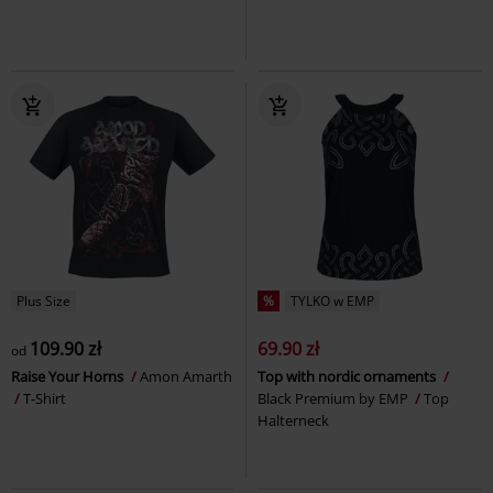
Plus Size
%
TYLKO w EMP
109.90 zł
69.90 zł
od
Raise Your Horns
Amon Amarth
Top with nordic ornaments
T-Shirt
Black Premium by EMP
Top
Halterneck