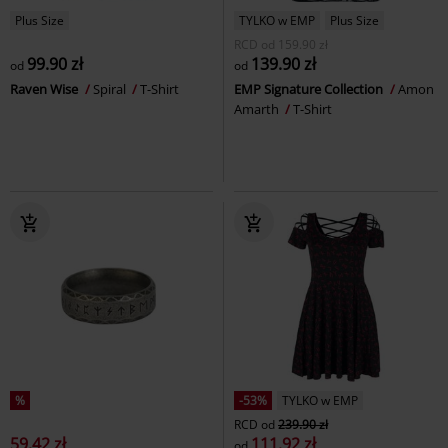
Plus Size
TYLKO w EMP
Plus Size
RCD
od
159.90 zł
99.90 zł
139.90 zł
od
od
Raven Wise
Spiral
T-Shirt
EMP Signature Collection
Amon
Amarth
T-Shirt
%
-53%
TYLKO w EMP
RCD
od
239.90 zł
59.42 zł
111.92 zł
od