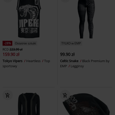
-28%
Ostatnie sztuki
TYLKO w EMP
RCD
223.99 zł
159.90 zł
99.90 zł
Tokyo Vipers
Heartless
Top
Celtic Snake
Black Premium by
sportowy
EMP
Legginsy