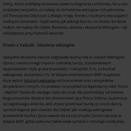
shirty, które zrobiłyby wrażenie nawet na Ragnarze Lothbroku, bo u nas
znajdziesz wszystko, co należy do bohaterów wikingów i ich patronów,
od Thora przez Odyna po Lokiego i Freję. Koniec z nudnymi zwyczajami i
nudnymi ubraniami - bądź wolny jak wiking! Noś to, co chcesz, bo bycie
małym nie należy do Ciebie. Biżuteria, ubrania i akcesoria Wikingów - tak
zdobędziesz przychylność Aesirów!
Prosto z Valhalli - biżuteria wikingów
Specjalne akcesoria zawsze odgrywały ważną rolę w czasach Wikingów.
Oprócz naostrzonego topora i szerokiej tarczy, standardowym
wyposażeniem były grube bransolety i naszyjniki. A to, co kochali
wikingowie, dostaniesz i Ty. W sklepie internetowym EMP znajdziesz
duży wybór
biżuterii wikingów
od bransoletek oraz naszyjników
do pierścieni i innych. Co powiesz na przykład na legendarny młot Thora
- Mjölnir? Dodaj do swojego stylu ten znak siły pochodzący od imienia
boga piorunów. Możesz też uhonorować ojca Thora, Odyna, za pomocą
szczegółowego wisiorka. Jeśli chcesz przetrwać burzę, to może słynny
symbol Vegvisir jest również dla Ciebie? Jak mawiają wikingowie -
przewodnik ducha i życia zawsze się na coś przyda. Zanurz się więc w
sklepie EMP, gdzie czeka na Ciebie wiele symboli z mitologii nordyckiej.