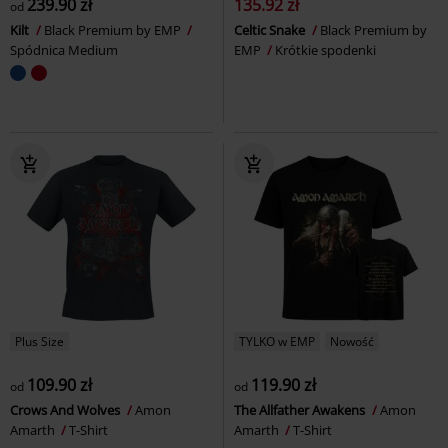
239.90 zł
135.92 zł
od
Kilt
Black Premium by EMP
Celtic Snake
Black Premium by
Spódnica Medium
EMP
Krótkie spodenki
Plus Size
TYLKO w EMP
Nowość
109.90 zł
119.90 zł
od
od
Crows And Wolves
Amon
The Allfather Awakens
Amon
Amarth
T-Shirt
Amarth
T-Shirt