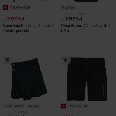
%
TYLKO w EMP
Plus Size
RCD
od
110.90 zł
209.90 zł
109.90 zł
od
od
Amon Amarth
Amon Amarth
Viking Horses
Amon Amarth
Krótkie spodenki
T-Shirt
TYLKO w EMP
Plus Size
%
TYLKO w EMP
RCD
od
289.90 zł