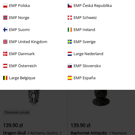
EMP Polska
EMP Česká Republika
101.92 zł
169.92 zł
od
od
EMP Norge
EMP Schweiz
Fafner's Gold
Amon Amarth
T-
Viking Tattoo
Outer Vision
Shirt
Kamizelka
EMP Suomi
EMP Ireland
EMP United Kingdom
EMP Sverige
EMP Danmark
Large Nederland
EMP Österreich
EMP Slovensko
Large Belgique
EMP España
Ostatnie sztuki
139.90 zł
139.90 zł
Dragon Skull
Alchemy Gothic
Baphomet Antiquity
Nemesis