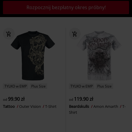
Rozpocznij bezpłatny okres próbny!
TYLKO w EMP
Plus Size
TYLKO w EMP
Plus Size
99.90 zł
119.90 zł
od
od
Tattoo
Outer Vision
T-Shirt
Beardskulls
Amon Amarth
T-
Shirt