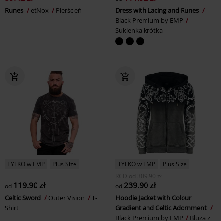
Runes
etNox
Pierścień
Dress with Lacing and Runes
Black Premium by EMP
Sukienka krótka
TYLKO w EMP
Plus Size
TYLKO w EMP
Plus Size
RCD
od
309.90 zł
119.90 zł
239.90 zł
od
od
Celtic Sword
Outer Vision
T-
Hoodie Jacket with Colour
Shirt
Gradient and Celtic Adornment
Black Premium by EMP
Bluza z