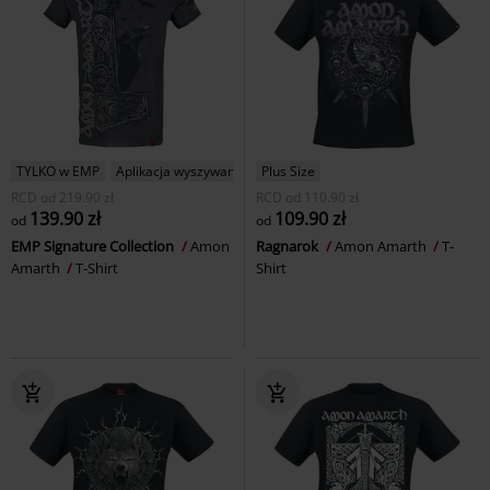
TYLKO w EMP
Aplikacja wyszywana
Plus Size
RCD
od
219.90 zł
RCD
od
110.90 zł
139.90 zł
109.90 zł
od
od
EMP Signature Collection
Amon
Ragnarok
Amon Amarth
T-
Amarth
T-Shirt
Shirt