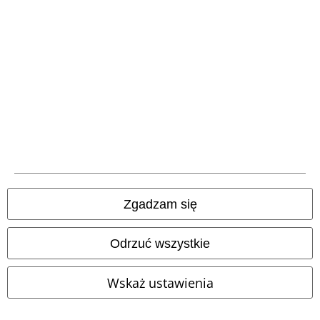
Ogólne informacje o rozmiarach
Opuść Backstage Club
Metody płatności
Oferty dla Ciebie
Konkursy
Vouchery EMP
Zgadzam się
Zniżka studencka
Odrzuć wszystkie
O EMP
Wskaż ustawienia
Programy partnerskie