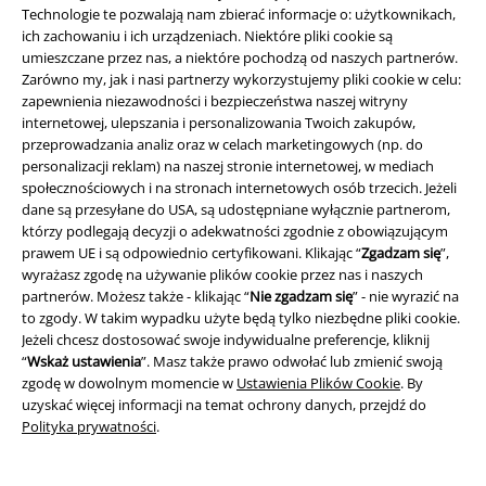
Technologie te pozwalają nam zbierać informacje o: użytkownikach,
ich zachowaniu i ich urządzeniach. Niektóre pliki cookie są
umieszczane przez nas, a niektóre pochodzą od naszych partnerów.
Zarówno my, jak i nasi partnerzy wykorzystujemy pliki cookie w celu:
Nasze Centrum Obsługi Klienta jest do Twojej
zapewnienia niezawodności i bezpieczeństwa naszej witryny
internetowej, ulepszania i personalizowania Twoich zakupów,
dyspozycji
przeprowadzania analiz oraz w celach marketingowych (np. do
Jesteśmy dostępni ponownie jutro od 09:00 do 17:00.
Więcej
personalizacji reklam) na naszej stronie internetowej, w mediach
informacji
społecznościowych i na stronach internetowych osób trzecich. Jeżeli
dane są przesyłane do USA, są udostępniane wyłącznie partnerom,
Rozpocznij rozmowę
którzy podlegają decyzji o adekwatności zgodnie z obowiązującym
prawem UE i są odpowiednio certyfikowani. Klikając “
Zgadzam się
”,
wyrażasz zgodę na używanie plików cookie przez nas i naszych
partnerów. Możesz także - klikając “
Nie zgadzam się
” - nie wyrazić na
Obsługa Klienta
to zgody. W takim wypadku użyte będą tylko niezbędne pliki cookie.
Jeżeli chcesz dostosować swoje indywidualne preferencje, kliknij
FAQ
“
Wskaż ustawienia
”. Masz także prawo odwołać lub zmienić swoją
zgodę w dowolnym momencie w
Ustawienia Plików Cookie
. By
Polityka Zwrotów
uzyskać więcej informacji na temat ochrony danych, przejdź do
Polityka prywatności
.
Zwróć artykuł