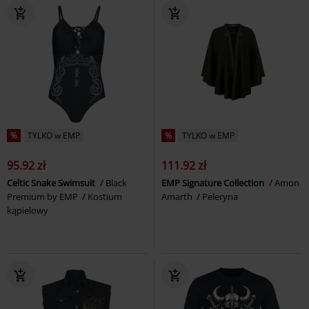
%
TYLKO w EMP
%
TYLKO w EMP
95.92 zł
111.92 zł
Celtic Snake Swimsuit
Black
EMP Signature Collection
Amon
Premium by EMP
Kostium
Amarth
Peleryna
kąpielowy