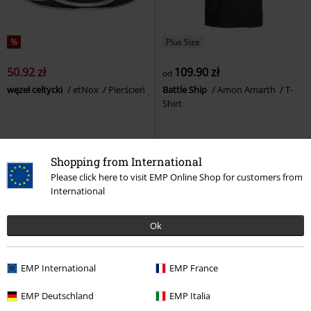
%
Plus Size
50.92 zł
109.90 zł
od
węzeł celtycki
etNox
Pierścień
Battle Ship
Amon Amarth
T-
Shirt
Shopping from International
Please click here to visit EMP Online Shop for customers from
International
Ok
EMP International
EMP France
EMP Deutschland
EMP Italia
%
Plus Size
%
TYLKO w EMP