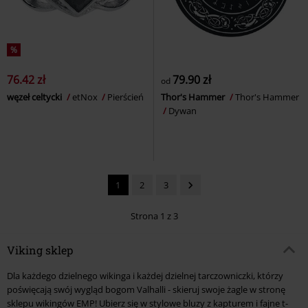
%
76.42 zł
79.90 zł
od
węzeł celtycki
etNox
Pierścień
Thor's Hammer
Thor's Hammer
Dywan
1
2
3
Strona 1 z 3
Viking sklep
Dla każdego dzielnego wikinga i każdej dzielnej tarczowniczki, którzy
poświęcają swój wygląd bogom Valhalli - skieruj swoje żagle w stronę
sklepu wikingów EMP! Ubierz się w stylowe bluzy z kapturem i fajne t-