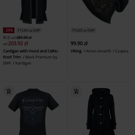
-29%
TYLKO w EMP
TYLKO w EMP
RCD
od
289.90 zł
203.92 zł
99.90 zł
od
Cardigan with Hood and Celtic-
Viking
Amon Amarth
Czapka
Knot Trim
Black Premium by
EMP
Kardigan