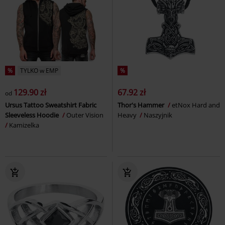
%
TYLKO w EMP
%
129.90 zł
67.92 zł
od
Ursus Tattoo Sweatshirt Fabric
Thor's Hammer
etNox Hard and
Sleeveless Hoodie
Outer Vision
Heavy
Naszyjnik
Kamizelka