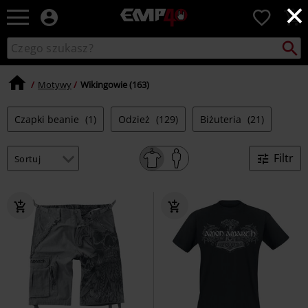
×
EMP
0
-
Merch
Szukaj
Wyszukaj
dla
katalog
Fanów:
Muzyki,
Motywy
Wikingowie (163)
Filmów,
Seriali
Czapki beanie
(1)
Odzież
(129)
Biżuteria
(21)
i
Gier
-
Filtr
Moda
Alternatywna.