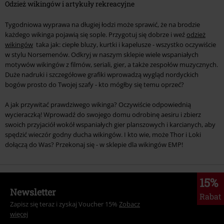
Odzież wikingów i artykuły rekreacyjne
Tygodniowa wyprawa na długiej łodzi może sprawić, że na brodzie
każdego wikinga pojawią się sople. Przygotuj się dobrze i weź
odzież
wikingów
taka jak: ciepłe bluzy, kurtki i kapelusze - wszystko oczywiście
w stylu Norsemenów. Odkryj w naszym sklepie wiele wspaniałych
motywów wikingów z filmów, seriali, gier, a także zespołów muzycznych.
Duże nadruki i szczegółowe grafiki wprowadzą wygląd nordyckich
bogów prosto do Twojej szafy - kto mógłby się temu oprzeć?
A jak przywitać prawdziwego wikinga? Oczywiście odpowiednią
wycieraczką! Wprowadź do swojego domu odrobinę aesiru i zbierz
swoich przyjaciół wokół wspaniałych gier planszowych i karcianych, aby
spędzić wieczór godny ducha wikingów. I kto wie, może Thor i Loki
dołączą do Was? Przekonaj się - w sklepie dla wikingów EMP!
15%
Newsletter
Rabat
Zapisz się teraz i zyskaj Voucher 15%
Zobacz
więcej