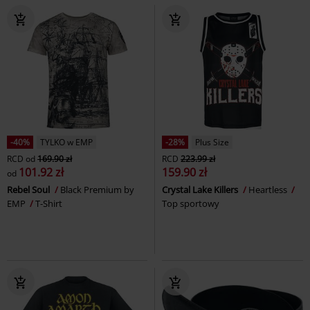
-40%
TYLKO w EMP
-28%
Plus Size
RCD
od
169.90 zł
RCD
223.99 zł
101.92 zł
159.90 zł
od
Rebel Soul
Black Premium by
Crystal Lake Killers
Heartless
EMP
T-Shirt
Top sportowy