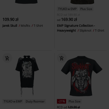
TYLKO w EMP
Plus Size
RCD
od
189.90 zł
109.90 zł
169.90 zł
od
Jarek Skull
Misfits
T-Shirt
EMP Signature Collection -
Heavyweight
Slipknot
T-Shirt
TYLKO w EMP
Duży Rozmiar
-21%
Plus Size
RCD
od
129.90 zł