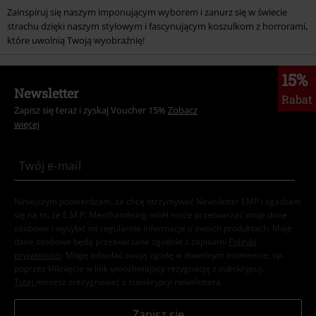
Zainspiruj się naszym imponującym wyborem i zanurz się w świecie
strachu dzięki naszym stylowym i fascynującym koszulkom z horrorami,
które uwolnią Twoją wyobraźnię!
15%
Newsletter
Rabat
Zapisz się teraz i zyskaj Voucher 15%
Zobacz
więcej
Niniejszym potwierdzam, że chcę otrzymywać Newsletter EMP i zgadzam
się na to, że E.M.P. Merchandising mbH może przetwarzać moje dane
osobowe i wysyłać mi regularnie informacje o swoich produktach. Moje
dane osobowe będą przetwarzane zgodnie z zapisami
Polityki
prywatności
. Mogę odwołać swoją zgodę w dowolnym momencie, np.
poprzez kliknięcie w link umożliwiający rezygnację z subskrypcji.
Tutaj
możesz zrezygnować z subskrypcji newslettera.
Zapisz się