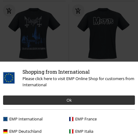
Shopping from International
99.90 zł
89.90 zł
Please click here to visit EMP Online Shop for customers from
International
De Mysteriis Dom Sathanas
Logo
Misfits
T-Shirt
Mayhem
T-Shirt
Ok
EMP International
EMP France
EMP Deutschland
EMP Italia