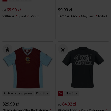
69.90 zł
99.90 zł
od
Valhalla
Spiral
T-Shirt
Temple Black
Mayhem
T-Shirt
Aplikacja wyszywana
Plus Size
%
Plus Size
329.90 zł
84.92 zł
od
Ozzy X Aston Villa - Back Home
Vintage Logo
Ozzy Osbourne