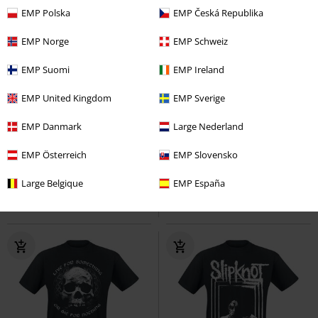
EMP Polska
EMP Česká Republika
EMP Norge
EMP Schweiz
EMP Suomi
EMP Ireland
EMP United Kingdom
EMP Sverige
TYLKO w EMP
Premium
Plus Size
EMP Danmark
Large Nederland
98.90 zł
99.90 zł
od
Jaws
Jaws
Koszulka Ringer
Misery Serman
Slaughter To
EMP Österreich
EMP Slovensko
Prevail
T-Shirt
Large Belgique
EMP España