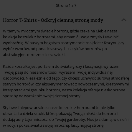
Strona 1 z 7
Horror T-Shirts - Odkryj ciemną stronę mody
Witamy w mrocznym świecie horroru, gdzie czeka na Ciebie nasza
kolekcja koszulek z horrorami, aby omamić Twoje zmysły i uwolnić
wyobraźnię. W naszym bogatym asortymencie znajdziesz fascynujący
wybór wzorów, od ponadczasowych klasyków horrorów po
abstrakcyjne, mroczne dzieła sztuki.
Każda koszulka jest portalem do świata grozy i fascynacji, wyrazem
Twojej pasji do niesamowitości i wyrazem Twojej indywidualnej
osobowości. Niezależnie od tego, czy chcesz uchwycić surową atmosferę
starych horrorów, czy eksperymentować z nowoczesnymi, kreatywnymi
interpretacjami gatunku horroru, nasza kolekcja oferuje nieskończone
sposoby na wyrażenie swojej ciemnej strony.
Stylowe i niepowtarzalne, nasze koszulki z horrorami to nie tylko
ubrania, to dzieła sztuki, które pokazują Twoją miłość do horroru i
dodają aury tajemniczości do Twojej garderoby. Noś je z dumą, w dzień i
w nocy, i pokaż światu swoją mroczną, fascynującą stronę.