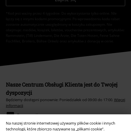
*Kod jest ważny przez 4 tygodnie. Do wykorzystania tylko online. NIe
łączy się z innymi kodami promocyjnymi. Po wprowadzeniu kodu rabat
zostanie automatycznie uwzględniony w koszyku zakupowym. Nie
obejmuje: mediów, książek, biletów, voucherów prezentowych, artykułów:
Rammstein, (Till) Lindemann, Die Ärzte, Die Toten Hosen, Feine Sahne
Fischfilet, Broilers, Böhse Onkelz oraz artykułów z donacją w cenie.
Nasze Centrum Obsługi Klienta jest do Twojej
dyspozycji
Będziemy dostępni ponownie: Poniedziałek od 09:00 do 17:00.
Więcej
informacji
Rozpocznij rozmowę
Na naszej stronie internetowej używamy plików cookie i innych
technologii, które zbiorczo nazywane są „plikami cookie”.