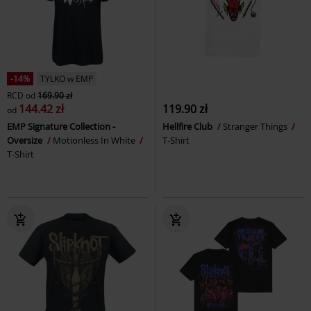
-14%
TYLKO w EMP
RCD
od
169.90 zł
144.42 zł
119.90 zł
od
EMP Signature Collection -
Hellfire Club
Stranger Things
Oversize
Motionless In White
T-Shirt
T-Shirt