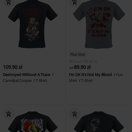
Plus Size
RCD
od
109.90 zł
109.90 zł
89.90 zł
od
Destroyed Without A Trace
I’m OK It’s Not My Blood
Fun
Cannibal Corpse
T-Shirt
Shirt
T-Shirt