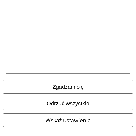
Vouchery EMP
Zniżka studencka
O EMP
Programy partnerskie
Zrównoważony rózwój
Zgadzam się
Odrzuć wszystkie
Wskaż ustawienia
Społeczność