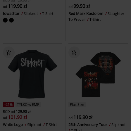
RCD
od
129.90 zł
119.90 zł
99.90 zł
od
od
Iowa Star
Slipknot
T-Shirt
Red Mask Kostolom
Slaughter
To Prevail
T-Shirt
-21%
TYLKO w EMP
Plus Size
RCD
od
129.90 zł
101.92 zł
119.90 zł
od
od
White Logo
Slipknot
T-Shirt
25th Anniversary Tour
Slipknot
T-Shirt