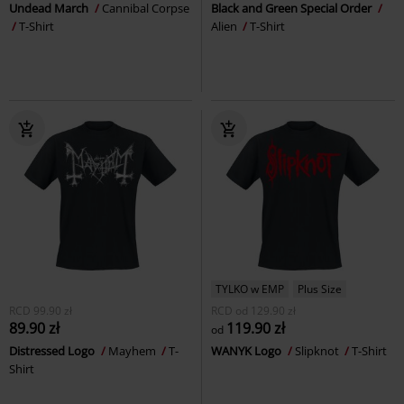
Undead March
Cannibal Corpse
Black and Green Special Order
T-Shirt
Alien
T-Shirt
TYLKO w EMP
Plus Size
RCD
99.90 zł
RCD
od
129.90 zł
89.90 zł
119.90 zł
od
Distressed Logo
Mayhem
T-
WANYK Logo
Slipknot
T-Shirt
Shirt