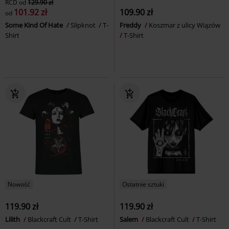
RCD
od
129.90 zł
101.92 zł
109.90 zł
od
Some Kind Of Hate
Slipknot
T-
Freddy
Koszmar z ulicy Wiązów
Shirt
T-Shirt
Nowość
Ostatnie sztuki
119.90 zł
119.90 zł
Lilith
Blackcraft Cult
T-Shirt
Salem
Blackcraft Cult
T-Shirt