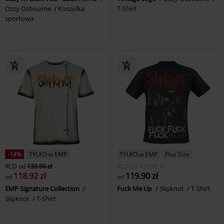
Ozzy Osbourne
Koszulka
T-Shirt
sportowa
-14%
TYLKO w EMP
TYLKO w EMP
Plus Size
RCD
od
139.90 zł
RCD
od
129.90 zł
118.92 zł
119.90 zł
od
od
EMP Signature Collection
Fuck Me Up
Slipknot
T-Shirt
Slipknot
T-Shirt