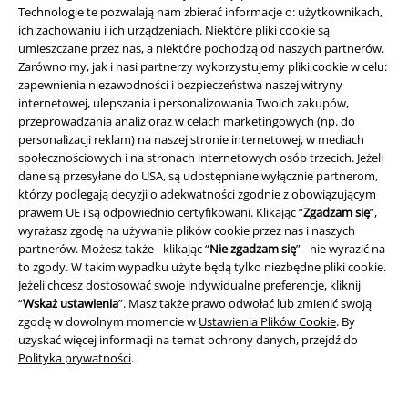
Technologie te pozwalają nam zbierać informacje o: użytkownikach,
ich zachowaniu i ich urządzeniach. Niektóre pliki cookie są
Obsługa Klienta
umieszczane przez nas, a niektóre pochodzą od naszych partnerów.
Zarówno my, jak i nasi partnerzy wykorzystujemy pliki cookie w celu:
FAQ
zapewnienia niezawodności i bezpieczeństwa naszej witryny
internetowej, ulepszania i personalizowania Twoich zakupów,
Polityka Zwrotów
przeprowadzania analiz oraz w celach marketingowych (np. do
personalizacji reklam) na naszej stronie internetowej, w mediach
Zwróć artykuł
społecznościowych i na stronach internetowych osób trzecich. Jeżeli
dane są przesyłane do USA, są udostępniane wyłącznie partnerom,
Ogólne informacje o rozmiarach
którzy podlegają decyzji o adekwatności zgodnie z obowiązującym
prawem UE i są odpowiednio certyfikowani. Klikając “
Zgadzam się
”,
Opuść Backstage Club
wyrażasz zgodę na używanie plików cookie przez nas i naszych
partnerów. Możesz także - klikając “
Nie zgadzam się
” - nie wyrazić na
Metody płatności
to zgody. W takim wypadku użyte będą tylko niezbędne pliki cookie.
Jeżeli chcesz dostosować swoje indywidualne preferencje, kliknij
“
Wskaż ustawienia
”. Masz także prawo odwołać lub zmienić swoją
zgodę w dowolnym momencie w
Ustawienia Plików Cookie
. By
Oferty dla Ciebie
uzyskać więcej informacji na temat ochrony danych, przejdź do
Polityka prywatności
.
Konkursy