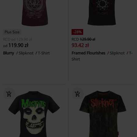
Plus Size
-28%
RCD
od
129.90 zł
RCD
129.90 zł
119.90 zł
93.42 zł
od
Blurry
Slipknot
T-Shirt
Framed Flourishes
Slipknot
T-
Shirt