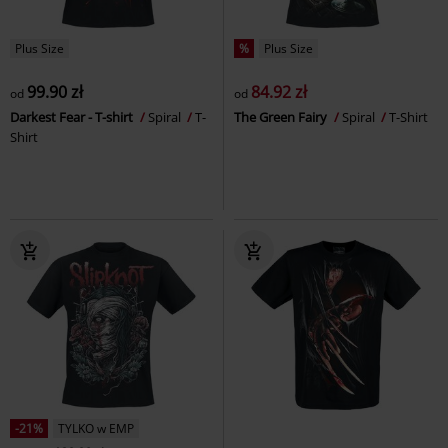
Plus Size
%
Plus Size
99.90 zł
84.92 zł
od
od
Darkest Fear - T-shirt
Spiral
T-
The Green Fairy
Spiral
T-Shirt
Shirt
-21%
TYLKO w EMP