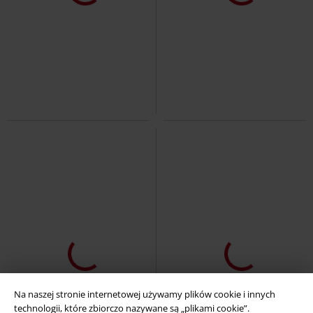
%
Plus Size
%
Ostatnie sztuki
239.90 zł
189.90 zł
od
Jet shorts
Alpha Industries
Rowing Short
Vintage Industries
Krótkie spodenki
Krótkie spodenki
Na naszej stronie internetowej używamy plików cookie i innych
technologii, które zbiorczo nazywane są „plikami cookie”.