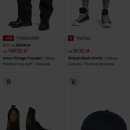
-34%
TYLKO w EMP
%
Plus Size
RCD
od
259.90 zł
169.92 zł
95.92 zł
od
od
Army Vintage Trousers
Black
Stripes Mesh Shorts
Urban
Premium by EMP
Bojówki
Classics
Krótkie spodenki