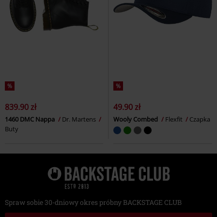
%
%
839.90 zł
49.90 zł
1460 DMC Nappa
Dr. Martens
Wooly Combed
Flexfit
Czapka
Buty
Spraw sobie 30-dniowy okres próbny BACKSTAGE CLUB