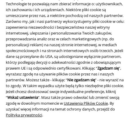
Technologie te pozwalają nam zbierać informacje o: użytkownikach,
ich zachowaniu i ich urządzeniach. Niektóre pliki cookie są
umieszczane przez nas, a niektóre pochodzą od naszych partnerów.
Zarówno my, jak i nasi partnerzy wykorzystujemy pliki cookie w celu:
zapewnienia niezawodności i bezpieczeństwa naszej witryny
internetowej, ulepszania i personalizowania Twoich zakupów,
przeprowadzania analiz oraz w celach marketingowych (np. do
personalizacji reklam) na naszej stronie internetowej, w mediach
społecznościowych i na stronach internetowych osób trzecich. Jeżeli
dane są przesyłane do USA, są udostępniane wyłącznie partnerom,
którzy podlegają decyzji o adekwatności zgodnie z obowiązującym
prawem UE i są odpowiednio certyfikowani. Klikając “
Zgadzam się
”,
wyrażasz zgodę na używanie plików cookie przez nas i naszych
partnerów. Możesz także - klikając “
Nie zgadzam się
” - nie wyrazić na
to zgody. W takim wypadku użyte będą tylko niezbędne pliki cookie.
%
TYLKO w EMP
Zestaw: 3 sztuki
Plus Size
Jeżeli chcesz dostosować swoje indywidualne preferencje, kliknij
“
Wskaż ustawienia
”. Masz także prawo odwołać lub zmienić swoją
59.90 zł
139.90 zł
od
zgodę w dowolnym momencie w
Ustawienia Plików Cookie
. By
Basic T-Shirt
RED by EMP
T-
Basic Tee 3-Pack
Urban Classics
uzyskać więcej informacji na temat ochrony danych, przejdź do
Shirt
T-Shirt
Polityka prywatności
.