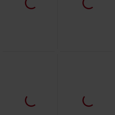
%
%
Plus Size
159.90 zł
69.90 zł
od
JJIGLENN
Jack & Jones
Jeansy
Block Swim Shorts
Urban
Classics
Kąpielówki