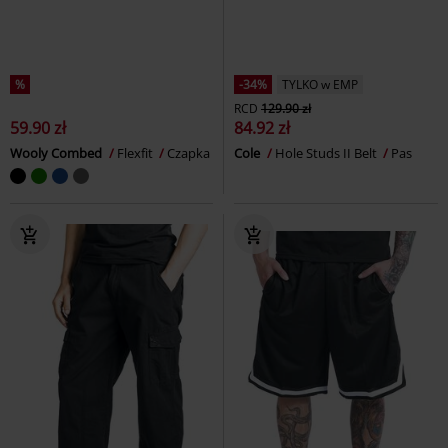
%
-34%
TYLKO w EMP
RCD
129.90 zł
59.90 zł
84.92 zł
Wooly Combed
Flexfit
Czapka
Cole
Hole Studs II Belt
Pas