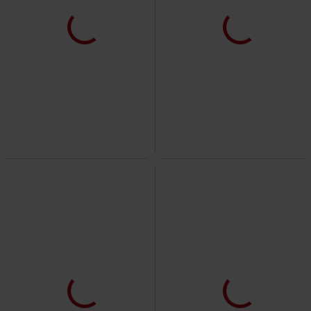
189.90 zł
49.90 zł
od
Grand Bend
GoodYear
T-Shirt
Basic Tee
Urban Classics
T-
Shirt
+3