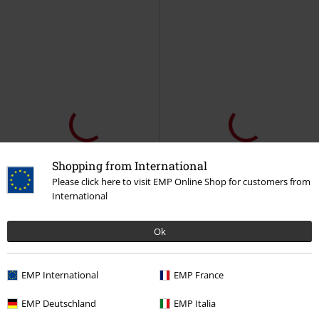
Shopping from International
Please click here to visit EMP Online Shop for customers from
International
Ok
-25%
TYLKO w EMP
TYLKO w EMP
RCD
od
309.90 zł
RCD
179.90 zł
EMP International
EMP France
229.90 zł
139.90 zł
od
EMP Deutschland
EMP Italia
Army Vintage Trousers
Black
Walk The Line
RED by EMP