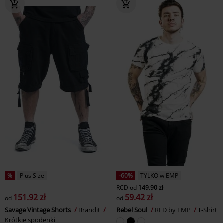
%
Plus Size
-60%
TYLKO w EMP
RCD
od
149.90 zł
151.92 zł
59.42 zł
od
od
Savage Vintage Shorts
Brandit
Rebel Soul
RED by EMP
T-Shirt
Krótkie spodenki