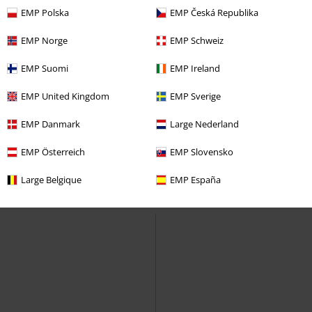
Premium by EMP
Bojówki
Buty sportowe wysokie
EMP Polska
EMP Česká Republika
EMP Norge
EMP Schweiz
EMP Suomi
EMP Ireland
EMP United Kingdom
EMP Sverige
EMP Danmark
Large Nederland
EMP Österreich
EMP Slovensko
Large Belgique
EMP España
Plus Size