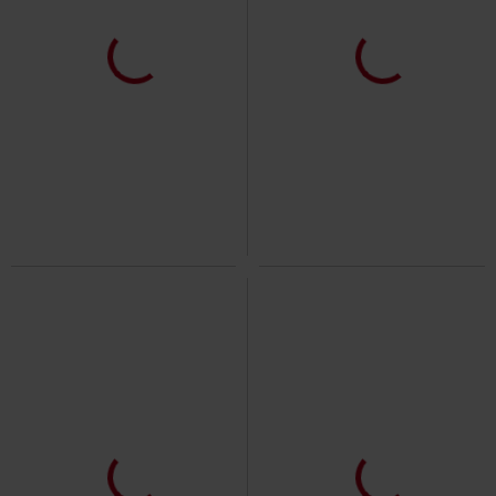
TYLKO w EMP
Nowość
279.90 zł
139.90 zł
Red Camo Cargo
RED by EMP
Open Edge Sleeveless Hoodie
Bojówki
Urban Classics
Bluza z kapturem