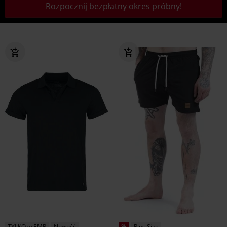
Rozpocznij bezpłatny okres próbny!
TYLKO w EMP
Nowość
%
Plus Size