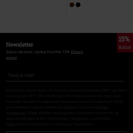
15%
Newsletter
Rabat
Zapisz się teraz i zyskaj Voucher 15%
Zobacz
więcej
Niniejszym potwierdzam, że chcę otrzymywać Newsletter EMP i zgadzam
się na to, że E.M.P. Merchandising mbH może przetwarzać moje dane
osobowe i wysyłać mi regularnie informacje o swoich produktach. Moje
dane osobowe będą przetwarzane zgodnie z zapisami
Polityki
prywatności
. Mogę odwołać swoją zgodę w dowolnym momencie, np.
poprzez kliknięcie w link umożliwiający rezygnację z subskrypcji.
Tutaj
możesz zrezygnować z subskrypcji newslettera.