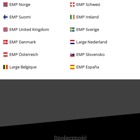
EMP Norge
EMP Schweiz
Vouchery EMP
EMP Suomi
EMP Ireland
Zniżka studencka
EMP United Kingdom
EMP Sverige
EMP Danmark
Large Nederland
O EMP
EMP Österreich
EMP Slovensko
Programy partnerskie
Large Belgique
EMP España
Zrównoważony rózwój
Społeczność