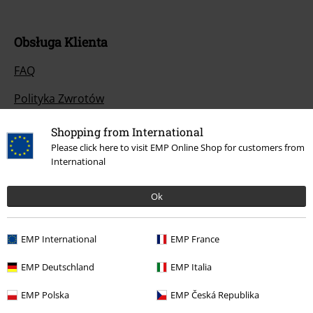
Obsługa Klienta
FAQ
Polityka Zwrotów
Zwróć artykuł
Shopping from International
Please click here to visit EMP Online Shop for customers from
Ogólne informacje o rozmiarach
International
Opuść Backstage Club
Ok
Metody płatności
EMP International
EMP France
EMP Deutschland
EMP Italia
Oferty dla Ciebie
EMP Polska
EMP Česká Republika
Konkursy