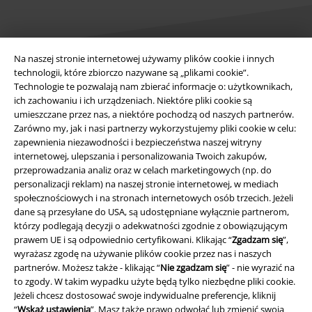
Na naszej stronie internetowej używamy plików cookie i innych
technologii, które zbiorczo nazywane są „plikami cookie”.
Informacje prawne
Technologie te pozwalają nam zbierać informacje o: użytkownikach,
ich zachowaniu i ich urządzeniach. Niektóre pliki cookie są
Regulamin
umieszczane przez nas, a niektóre pochodzą od naszych partnerów.
Zarówno my, jak i nasi partnerzy wykorzystujemy pliki cookie w celu:
zapewnienia niezawodności i bezpieczeństwa naszej witryny
Dane firmy
internetowej, ulepszania i personalizowania Twoich zakupów,
przeprowadzania analiz oraz w celach marketingowych (np. do
Polityka prywatności
personalizacji reklam) na naszej stronie internetowej, w mediach
społecznościowych i na stronach internetowych osób trzecich. Jeżeli
Unieszkodliwianie odpadów i ochrona środowiska
dane są przesyłane do USA, są udostępniane wyłącznie partnerom,
którzy podlegają decyzji o adekwatności zgodnie z obowiązującym
Deklaracja Zgodności
prawem UE i są odpowiednio certyfikowani. Klikając “
Zgadzam się
”,
wyrażasz zgodę na używanie plików cookie przez nas i naszych
partnerów. Możesz także - klikając “
Nie zgadzam się
” - nie wyrazić na
Informacje dotyczące dostępności
to zgody. W takim wypadku użyte będą tylko niezbędne pliki cookie.
Jeżeli chcesz dostosować swoje indywidualne preferencje, kliknij
Ustawienia Plików Cookie
“
Wskaż ustawienia
”. Masz także prawo odwołać lub zmienić swoją