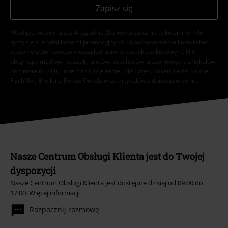
Zapisz się
*Kod jest ważny przez 4 tygodnie. Do wykorzystania tylko online. NIe
łączy się z innymi kodami promocyjnymi. Po wprowadzeniu kodu rabat
zostanie automatycznie uwzględniony w koszyku zakupowym. Nie
obejmuje: mediów, książek, biletów, voucherów prezentowych, artykułów:
Rammstein, (Till) Lindemann, Die Ärzte, Die Toten Hosen, Feine Sahne
Fischfilet, Broilers, Böhse Onkelz oraz artykułów z donacją w cenie.
Nasze Centrum Obsługi Klienta jest do Twojej
dyspozycji
Nasze Centrum Obsługi Klienta jest dostępne dzisiaj od 09:00 do
17:00.
Więcej informacji
Rozpocznij rozmowę