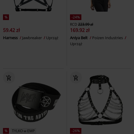
%
-24%
RCD
223.99 zł
59.42 zł
169.92 zł
Harness
Jawbreaker
Uprząż
Aniya Belt
Poizen Industries
Uprząż
%
TYLKO w EMP
-26%