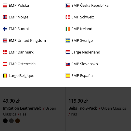
Uprząż
EMP Polska
EMP Česká Republika
EMP Norge
EMP Schweiz
EMP Suomi
EMP Ireland
EMP United Kingdom
EMP Sverige
EMP Danmark
Large Nederland
EMP Österreich
EMP Slovensko
Large Belgique
EMP España
49.90 zł
119.90 zł
Imitation Leather Belt
Urban
Belts Trio 3-Pack
Urban Classics
Classics
Pas
Pas