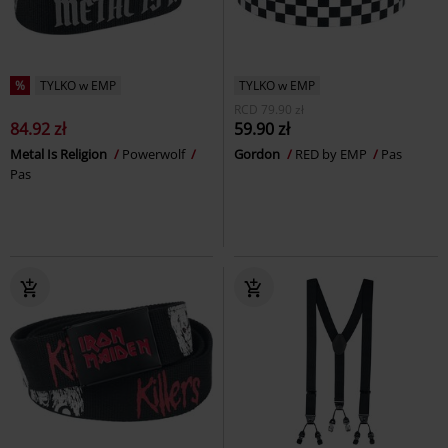
%
TYLKO w EMP
TYLKO w EMP
RCD
79.90 zł
84.92 zł
59.90 zł
Metal Is Religion
Powerwolf
Gordon
RED by EMP
Pas
Pas