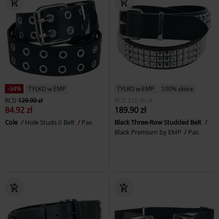
-34%
TYLKO w EMP
TYLKO w EMP
100% skóra
RCD
129.90 zł
RCD
219.90 zł
84.92 zł
189.90 zł
Cole
Hole Studs II Belt
Pas
Black Three-Row Studded Belt
Black Premium by EMP
Pas