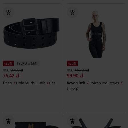
-23%
TYLKO w EMP
-35%
RCD
99.90 zł
RCD
153.99 zł
76.42 zł
99.90 zł
Dean
Hole Studs II Belt
Pas
Revon Belt
Poizen Industries
Uprząż