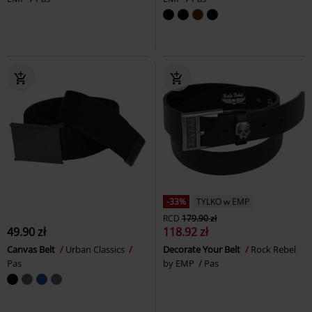
-33%
TYLKO w EMP
RCD
179.90 zł
49.90 zł
118.92 zł
Canvas Belt
Urban Classics
Decorate Your Belt
Rock Rebel
Pas
by EMP
Pas