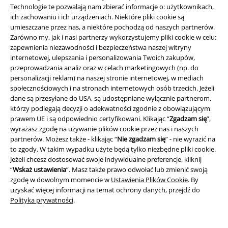
Technologie te pozwalają nam zbierać informacje o: użytkownikach,
ich zachowaniu i ich urządzeniach. Niektóre pliki cookie są
umieszczane przez nas, a niektóre pochodzą od naszych partnerów.
Zarówno my, jak i nasi partnerzy wykorzystujemy pliki cookie w celu:
zapewnienia niezawodności i bezpieczeństwa naszej witryny
internetowej, ulepszania i personalizowania Twoich zakupów,
przeprowadzania analiz oraz w celach marketingowych (np. do
personalizacji reklam) na naszej stronie internetowej, w mediach
Społeczność
społecznościowych i na stronach internetowych osób trzecich. Jeżeli
dane są przesyłane do USA, są udostępniane wyłącznie partnerom,
którzy podlegają decyzji o adekwatności zgodnie z obowiązującym
prawem UE i są odpowiednio certyfikowani. Klikając “
Zgadzam się
”,
wyrażasz zgodę na używanie plików cookie przez nas i naszych
partnerów. Możesz także - klikając “
Nie zgadzam się
” - nie wyrazić na
to zgody. W takim wypadku użyte będą tylko niezbędne pliki cookie.
Jeżeli chcesz dostosować swoje indywidualne preferencje, kliknij
“
Wskaż ustawienia
”. Masz także prawo odwołać lub zmienić swoją
zgodę w dowolnym momencie w
Ustawienia Plików Cookie
. By
Metody płatności
uzyskać więcej informacji na temat ochrony danych, przejdź do
Polityka prywatności
.
Przelew bankowy