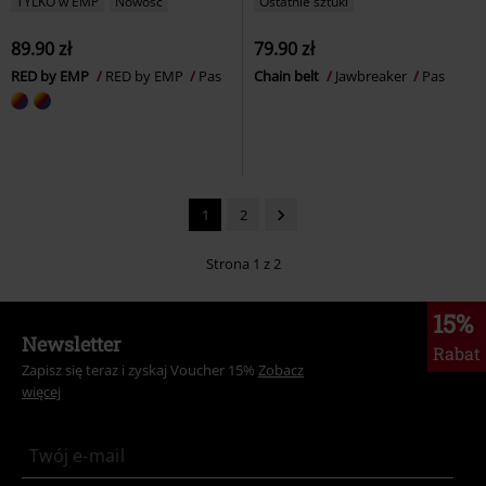
TYLKO w EMP
Nowość
Ostatnie sztuki
89.90 zł
79.90 zł
RED by EMP
RED by EMP
Pas
Chain belt
Jawbreaker
Pas
1
2
Strona 1 z 2
15%
Newsletter
Rabat
Zapisz się teraz i zyskaj Voucher 15%
Zobacz
więcej