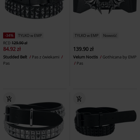
-34%
TYLKO w EMP
TYLKO w EMP
Nowość
RCD
129.90 zł
84.92 zł
139.90 zł
Studded Belt
Pas z ćwiekami
Velum Noctis
Gothicana by EMP
Pas
Pas