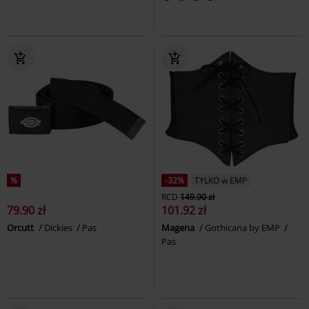
%
-32%
TYLKO w EMP
RCD
149.90 zł
79.90 zł
101.92 zł
Orcutt
Dickies
Pas
Magena
Gothicana by EMP
Pas