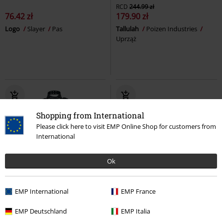
RCD
244.99 zł
76.42 zł
179.90 zł
Logo
Slayer
Pas
Tallulah
Poizen Industries
Uprząż
Shopping from International
Please click here to visit EMP Online Shop for customers from
International
Ok
%
EMP International
EMP France
RCD
132.99 zł
119.90 zł
109.90 zł
EMP Deutschland
EMP Italia
Mase Harness
Poizen Industries
Deppster II Web Belt
Vans
Pas