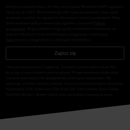
Niniejszym potwierdzam, że chcę otrzymywać Newsletter EMP i zgadzam
się na to, że E.M.P. Merchandising mbH może przetwarzać moje dane
osobowe i wysyłać mi regularnie informacje o swoich produktach. Moje
dane osobowe będą przetwarzane zgodnie z zapisami
Polityki
prywatności
. Mogę odwołać swoją zgodę w dowolnym momencie, np.
poprzez kliknięcie w link umożliwiający rezygnację z subskrypcji.
Tutaj
możesz zrezygnować z subskrypcji newslettera.
Zapisz się
*Kod jest ważny przez 4 tygodnie. Do wykorzystania tylko online. NIe
łączy się z innymi kodami promocyjnymi. Po wprowadzeniu kodu rabat
zostanie automatycznie uwzględniony w koszyku zakupowym. Nie
obejmuje: mediów, książek, biletów, voucherów prezentowych, artykułów:
Rammstein, (Till) Lindemann, Die Ärzte, Die Toten Hosen, Feine Sahne
Fischfilet, Broilers, Böhse Onkelz oraz artykułów z donacją w cenie.