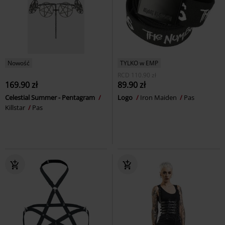
Nowość
TYLKO w EMP
RCD
110.90 zł
169.90 zł
89.90 zł
Celestial Summer - Pentagram
Logo
Iron Maiden
Pas
Killstar
Pas