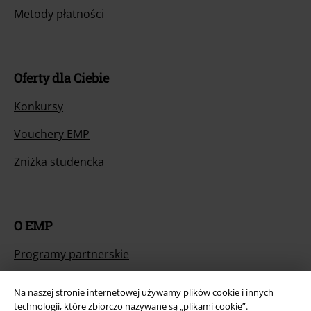
Metody płatności
Oferty dla Ciebie
Konkursy
Vouchery EMP
Zniżka studencka
O EMP
Programy partnerskie
Zrównoważony rózwój
Na naszej stronie internetowej używamy plików cookie i innych
technologii, które zbiorczo nazywane są „plikami cookie”.