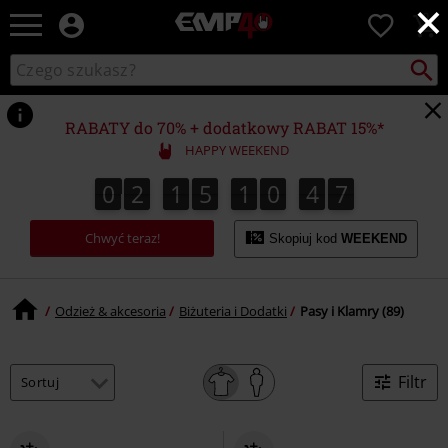
×
EMP
0
-
Merch
Szukaj
Wyszukaj
dla
katalog
Fanów:
Muzyki,
RABATY do 70% + dodatkowy RABAT 15%*
Filmów,
HAPPY WEEKEND
Seriali
i
0
2
1
5
1
0
4
6
0
2
1
5
1
0
4
5
4
4
7
5
6
Gier
-
Chwyć teraz!
Moda
Skopiuj kod
WEEKEND
Alternatywna.
Odzież & akcesoria
Biżuteria i Dodatki
Pasy i Klamry (89)
Filtr