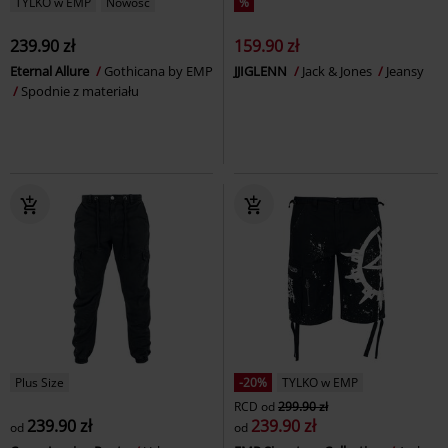
TYLKO w EMP
Nowość
%
239.90 zł
159.90 zł
Eternal Allure
Gothicana by EMP
JJIGLENN
Jack & Jones
Jeansy
Spodnie z materiału
Plus Size
-20%
TYLKO w EMP
RCD
od
299.90 zł
239.90 zł
239.90 zł
od
od