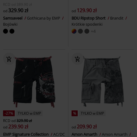
RCD
od
389.90 zł
329.90 zł
129.90 zł
od
od
Samsaveel
Gothicana by EMP
BDU Ripstop Short
Brandit
Bojówki
Krótkie spodenki
+4
-27%
TYLKO w EMP
%
TYLKO w EMP
RCD
od
329.90 zł
239.90 zł
209.90 zł
od
od
EMP Signature Collection
AC/DC
Amon Amarth
Amon Amarth