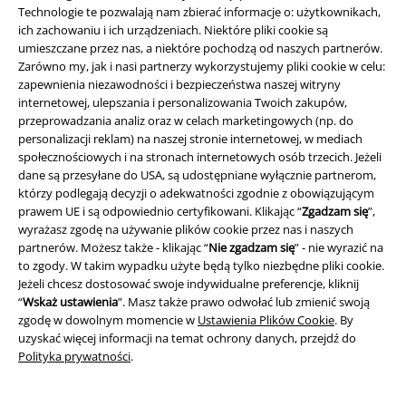
Technologie te pozwalają nam zbierać informacje o: użytkownikach,
ich zachowaniu i ich urządzeniach. Niektóre pliki cookie są
umieszczane przez nas, a niektóre pochodzą od naszych partnerów.
Zarówno my, jak i nasi partnerzy wykorzystujemy pliki cookie w celu:
zapewnienia niezawodności i bezpieczeństwa naszej witryny
internetowej, ulepszania i personalizowania Twoich zakupów,
przeprowadzania analiz oraz w celach marketingowych (np. do
personalizacji reklam) na naszej stronie internetowej, w mediach
społecznościowych i na stronach internetowych osób trzecich. Jeżeli
dane są przesyłane do USA, są udostępniane wyłącznie partnerom,
Społeczność
którzy podlegają decyzji o adekwatności zgodnie z obowiązującym
prawem UE i są odpowiednio certyfikowani. Klikając “
Zgadzam się
”,
wyrażasz zgodę na używanie plików cookie przez nas i naszych
partnerów. Możesz także - klikając “
Nie zgadzam się
” - nie wyrazić na
to zgody. W takim wypadku użyte będą tylko niezbędne pliki cookie.
Jeżeli chcesz dostosować swoje indywidualne preferencje, kliknij
“
Wskaż ustawienia
”. Masz także prawo odwołać lub zmienić swoją
zgodę w dowolnym momencie w
Ustawienia Plików Cookie
. By
uzyskać więcej informacji na temat ochrony danych, przejdź do
Polityka prywatności
.
Metody płatności