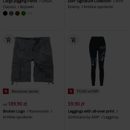
Cargo Jogging Pants
Urban
EMP Signature Collection
Arch
Classics
Bojówki
Enemy
Krótkie spodenki
+1
%
Metalowe detale
%
TYLKO w EMP
189.90 zł
59.90 zł
od
Broken Logo
Rammstein
Leggings with all-over print
Krótkie spodenki
Gothicana by EMP
Legginsy