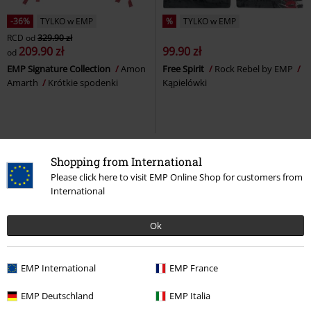
-36%
TYLKO w EMP
%
TYLKO w EMP
RCD
od
329.90 zł
209.90 zł
99.90 zł
od
EMP Signature Collection
Amon
Free Spirit
Rock Rebel by EMP
Amarth
Krótkie spodenki
Kąpielówki
Shopping from International
Please click here to visit EMP Online Shop for customers from
International
Ok
EMP International
EMP France
%
Plus Size
EMP Deutschland
EMP Italia