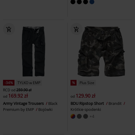
-34%
TYLKO w EMP
%
Plus Size
RCD
od
259.90 zł
169.92 zł
129.90 zł
od
od
Army Vintage Trousers
Black
BDU Ripstop Short
Brandit
Premium by EMP
Bojówki
Krótkie spodenki
+4