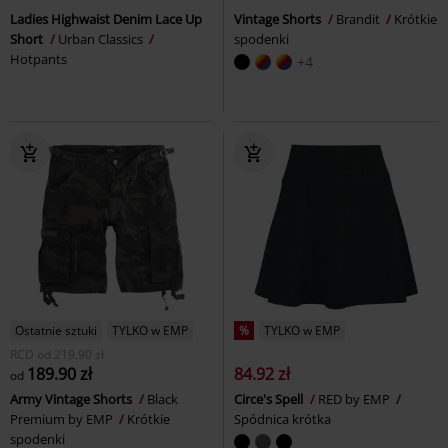
Ladies Highwaist Denim Lace Up
Vintage Shorts
Brandit
Krótkie
Short
Urban Classics
spodenki
Hotpants
+4
Ostatnie sztuki
TYLKO w EMP
%
TYLKO w EMP
RCD
od
219.90 zł
189.90 zł
84.92 zł
od
Army Vintage Shorts
Black
Circe's Spell
RED by EMP
Premium by EMP
Krótkie
Spódnica krótka
spodenki