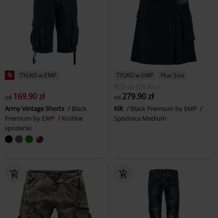
%
TYLKO w EMP
TYLKO w EMP
Plus Size
RCD
od
329.90 zł
169.90 zł
279.90 zł
od
od
Army Vintage Shorts
Black
Kilt
Black Premium by EMP
Premium by EMP
Krótkie
Spódnica Medium
spodenki