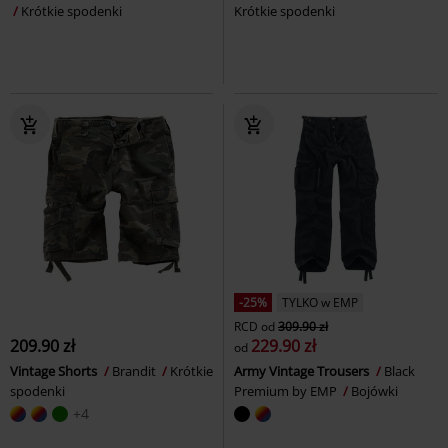
Krótkie spodenki
Krótkie spodenki
-25%
TYLKO w EMP
RCD
od
309.90 zł
209.90 zł
229.90 zł
od
Vintage Shorts
Brandit
Krótkie
Army Vintage Trousers
Black
spodenki
Premium by EMP
Bojówki
+4