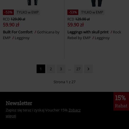
-53%
TYLKO w EMP
-53%
TYLKO w EMP
RCD
129.90 zł
RCD
129.90 zł
59.90 zł
59.90 zł
Built For Comfort
Gothicana by
Leggings with skull print
Rock
EMP
Legginsy
Rebel by EMP
Legginsy
1
2
3
...
27
Strona 1 z 27
15%
Newsletter
Rabat
Zapisz się teraz i zyskaj Voucher 15%
Zobacz
więcej