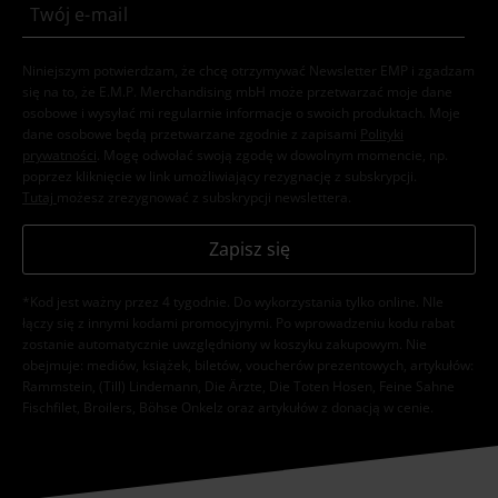
Niniejszym potwierdzam, że chcę otrzymywać Newsletter EMP i zgadzam
się na to, że E.M.P. Merchandising mbH może przetwarzać moje dane
osobowe i wysyłać mi regularnie informacje o swoich produktach. Moje
dane osobowe będą przetwarzane zgodnie z zapisami
Polityki
prywatności
. Mogę odwołać swoją zgodę w dowolnym momencie, np.
poprzez kliknięcie w link umożliwiający rezygnację z subskrypcji.
Tutaj
możesz zrezygnować z subskrypcji newslettera.
Zapisz się
*Kod jest ważny przez 4 tygodnie. Do wykorzystania tylko online. NIe
łączy się z innymi kodami promocyjnymi. Po wprowadzeniu kodu rabat
zostanie automatycznie uwzględniony w koszyku zakupowym. Nie
obejmuje: mediów, książek, biletów, voucherów prezentowych, artykułów:
Rammstein, (Till) Lindemann, Die Ärzte, Die Toten Hosen, Feine Sahne
Fischfilet, Broilers, Böhse Onkelz oraz artykułów z donacją w cenie.