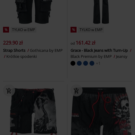
%
TYLKO w EMP
%
TYLKO w EMP
229.90 zł
161.42 zł
od
Strap Shorts
Gothicana by EMP
Grace - Black Jeans with Turn-Up
Krótkie spodenki
Black Premium by EMP
Jeansy
+1