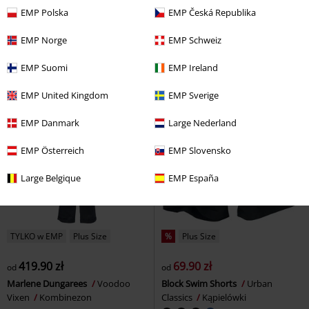
119.90 zł
139.90 zł
od
EMP Polska
EMP Česká Republika
Callie HW Skinny Jeans
Noisy
Ladies Modal Culotte
Urban
May
Jeansy
Classics
Spodnie z materiału
EMP Norge
EMP Schweiz
EMP Suomi
EMP Ireland
EMP United Kingdom
EMP Sverige
EMP Danmark
Large Nederland
EMP Österreich
EMP Slovensko
Large Belgique
EMP España
TYLKO w EMP
Plus Size
%
Plus Size
419.90 zł
69.90 zł
od
od
Marlene Dungarees
Voodoo
Block Swim Shorts
Urban
Vixen
Kombinezon
Classics
Kąpielówki