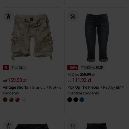
%
Plus Size
-56%
TYLKO w EMP
RCD
od
259.90 zł
169.90 zł
111.92 zł
od
od
Vintage Shorts
Brandit
Krótkie
Pick Up The Pieces
RED by EMP
spodenki
Krótkie spodenki
+4