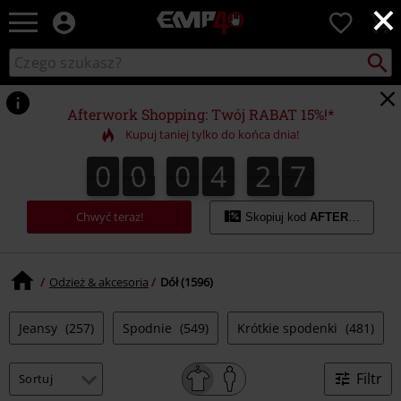
×
EMP
0
-
Merch
Szukaj
Wyszukaj
dla
katalog
Fanów:
Muzyki,
Afterwork Shopping: Twój RABAT 15%!*
Filmów,
Kupuj taniej tylko do końca dnia!
Seriali
i
0
0
0
4
2
6
0
0
0
4
2
5
2
2
7
5
6
Gier
-
Moda
Chwyć teraz!
Skopiuj kod
AFTERWORK
Alternatywna.
Odzież & akcesoria
Dół (1596)
Jeansy
(257)
Spodnie
(549)
Krótkie spodenki
(481)
Filtr