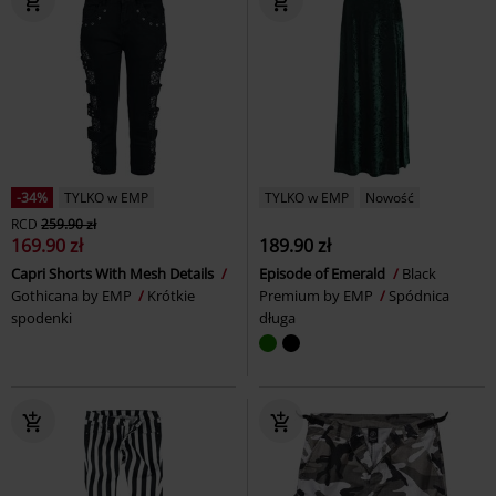
-34%
TYLKO w EMP
TYLKO w EMP
Nowość
RCD
259.90 zł
169.90 zł
189.90 zł
Capri Shorts With Mesh Details
Episode of Emerald
Black
Gothicana by EMP
Krótkie
Premium by EMP
Spódnica
spodenki
długa