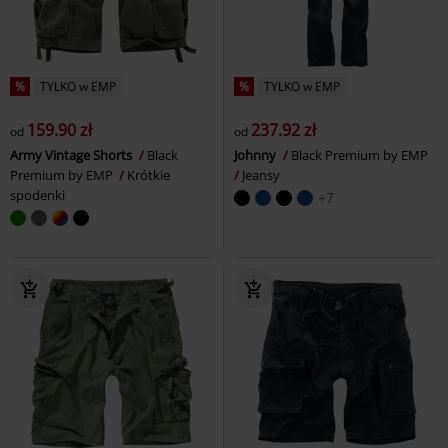
%
TYLKO w EMP
%
TYLKO w EMP
159.90 zł
237.92 zł
od
od
Army Vintage Shorts
Black
Johnny
Black Premium by EMP
Premium by EMP
Krótkie
Jeansy
spodenki
+7