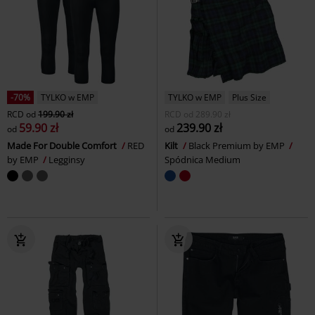
-70%
TYLKO w EMP
TYLKO w EMP
Plus Size
RCD
od
199.90 zł
RCD
od
289.90 zł
59.90 zł
239.90 zł
od
od
Made For Double Comfort
RED
Kilt
Black Premium by EMP
by EMP
Legginsy
Spódnica Medium