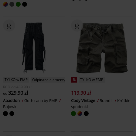
TYLKO w EMP
Odpinane elementy
%
TYLKO w EMP
RCD
od
439.90 zł
329.90 zł
119.90 zł
od
Abaddon
Gothicana by EMP
Cody Vintage
Brandit
Krótkie
Bojówki
spodenki