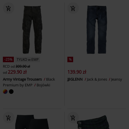
-25%
TYLKO w EMP
%
RCD
od
309.90 zł
229.90 zł
139.90 zł
od
Army Vintage Trousers
Black
JJIGLENN
Jack & Jones
Jeansy
Premium by EMP
Bojówki