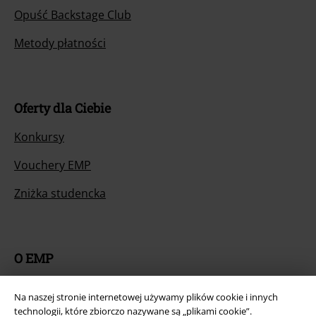
Opuść Backstage Club
Metody płatności
Oferty dla Ciebie
Konkursy
Vouchery EMP
Zniżka studencka
O EMP
Programy partnerskie
Na naszej stronie internetowej używamy plików cookie i innych
technologii, które zbiorczo nazywane są „plikami cookie”.
Zrównoważony rózwój