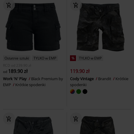
Ostatnie sztuki
TYLKO w EMP
%
TYLKO w EMP
RCD
od
239.90 zł
189.90 zł
119.90 zł
od
Work 'N' Play
Black Premium by
Cody Vintage
Brandit
Krótkie
EMP
Krótkie spodenki
spodenki