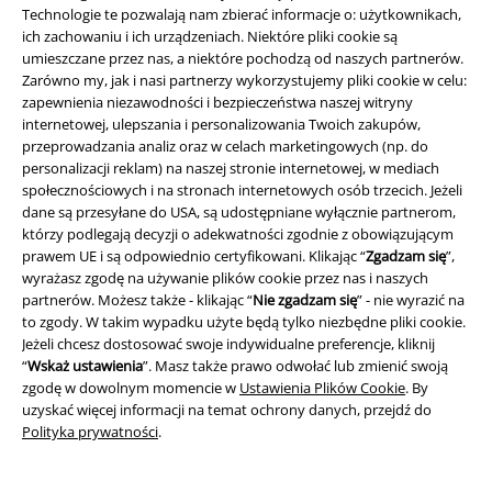
Technologie te pozwalają nam zbierać informacje o: użytkownikach,
ich zachowaniu i ich urządzeniach. Niektóre pliki cookie są
umieszczane przez nas, a niektóre pochodzą od naszych partnerów.
Zarówno my, jak i nasi partnerzy wykorzystujemy pliki cookie w celu:
zapewnienia niezawodności i bezpieczeństwa naszej witryny
internetowej, ulepszania i personalizowania Twoich zakupów,
przeprowadzania analiz oraz w celach marketingowych (np. do
personalizacji reklam) na naszej stronie internetowej, w mediach
Społeczność
społecznościowych i na stronach internetowych osób trzecich. Jeżeli
dane są przesyłane do USA, są udostępniane wyłącznie partnerom,
którzy podlegają decyzji o adekwatności zgodnie z obowiązującym
prawem UE i są odpowiednio certyfikowani. Klikając “
Zgadzam się
”,
wyrażasz zgodę na używanie plików cookie przez nas i naszych
partnerów. Możesz także - klikając “
Nie zgadzam się
” - nie wyrazić na
to zgody. W takim wypadku użyte będą tylko niezbędne pliki cookie.
Jeżeli chcesz dostosować swoje indywidualne preferencje, kliknij
“
Wskaż ustawienia
”. Masz także prawo odwołać lub zmienić swoją
zgodę w dowolnym momencie w
Ustawienia Plików Cookie
. By
Metody płatności
uzyskać więcej informacji na temat ochrony danych, przejdź do
Polityka prywatności
.
Przelew bankowy