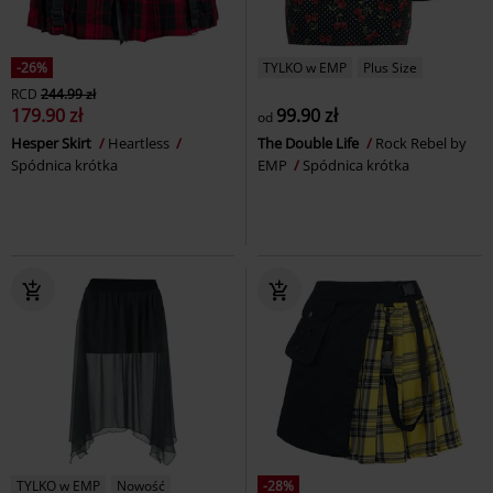
-26%
TYLKO w EMP
Plus Size
RCD
244.99 zł
179.90 zł
99.90 zł
od
Hesper Skirt
Heartless
The Double Life
Rock Rebel by
Spódnica krótka
EMP
Spódnica krótka
TYLKO w EMP
Nowość
-28%