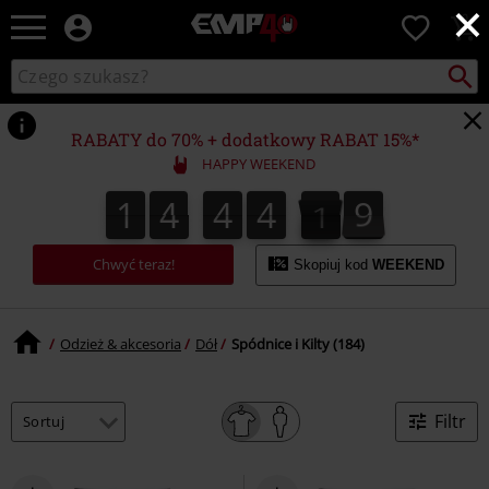
×
EMP
0
-
Merch
Szukaj
Wyszukaj
dla
katalog
Fanów:
Muzyki,
RABATY do 70% + dodatkowy RABAT 15%*
Filmów,
HAPPY WEEKEND
Seriali
i
1
4
4
4
0
8
1
4
4
4
0
7
8
7
1
9
Gier
-
Moda
Chwyć teraz!
Skopiuj kod
WEEKEND
Alternatywna.
Odzież & akcesoria
Dół
Spódnice i Kilty (184)
Filtr