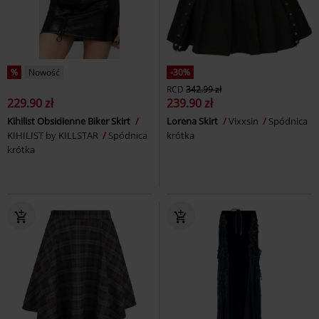
%
Nowość
-30%
RCD
342.99 zł
229.90 zł
239.90 zł
Kihilist Obsidienne Biker Skirt
Lorena Skirt
Vixxsin
Spódnica
KIHILIST by KILLSTAR
Spódnica
krótka
krótka