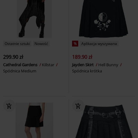
Ostatnie sztuki
Nowość
%
Aplikacja wyszywana
299.90 zł
189.90 zł
Cathedral Gardens
Killstar
Jayden Skirt
Hell Bunny
Spódnica Medium
Spódnica krótka