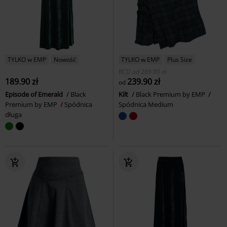
TYLKO w EMP
Nowość
TYLKO w EMP
Plus Size
RCD
od
289.90 zł
189.90 zł
239.90 zł
od
Episode of Emerald
Black
Kilt
Black Premium by EMP
Premium by EMP
Spódnica
Spódnica Medium
długa