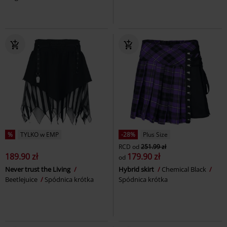
%
TYLKO w EMP
-28%
Plus Size
RCD
od
251.99 zł
189.90 zł
179.90 zł
od
Never trust the Living
Hybrid skirt
Chemical Black
Beetlejuice
Spódnica krótka
Spódnica krótka