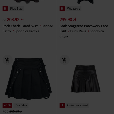
%
Plus Size
%
Wiązanie
203.92 zł
239.90 zł
od
Rock Check Flared Skirt
Banned
Goth Staggered Patchwork Lace
Retro
Spódnica krótka
Skirt
Punk Rave
Spódnica
długa
-28%
Plus Size
%
Ostatnie sztuki
RCD
265.99 zł