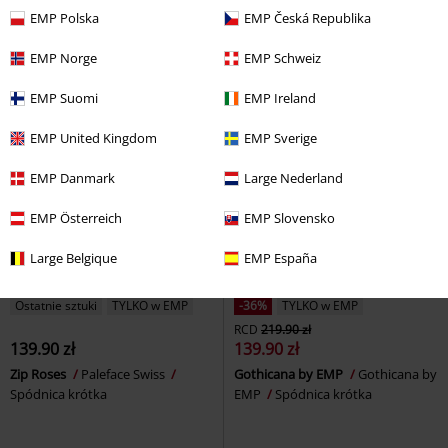
Rebel by EMP
Spódnica krótka
Banned
Spódnica Medium
EMP Polska
EMP Česká Republika
EMP Norge
EMP Schweiz
EMP Suomi
EMP Ireland
EMP United Kingdom
EMP Sverige
EMP Danmark
Large Nederland
EMP Österreich
EMP Slovensko
Large Belgique
EMP España
Ostatnie sztuki
TYLKO w EMP
-36%
TYLKO w EMP
RCD
219.90 zł
139.90 zł
139.90 zł
Zip Roses
Paleface Swiss
Gothicana by EMP
Gothicana by
Spódnica krótka
EMP
Spódnica krótka