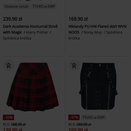
Ostatnie sztuki
TYLKO w EMP
239.90 zł
169.90 zł
Dark Academia Nocturnal Stroll
NMandy PU HW Flared skirt WVN
with Magic
Harry Potter
NOOS
Noisy May
Spódnica
Spódnica krótka
krótka
-25%
-37%
TYLKO w EMP
RCD
188.99 zł
RCD
269.90 zł
139.90 zł
169.90 zł