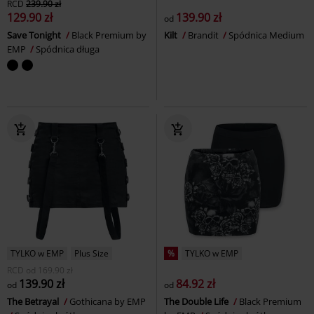
RCD
239.90 zł
129.90 zł
139.90 zł
od
Save Tonight
Black Premium by
Kilt
Brandit
Spódnica Medium
EMP
Spódnica długa
TYLKO w EMP
Plus Size
%
TYLKO w EMP
RCD
od
169.90 zł
139.90 zł
84.92 zł
od
od
The Betrayal
Gothicana by EMP
The Double Life
Black Premium