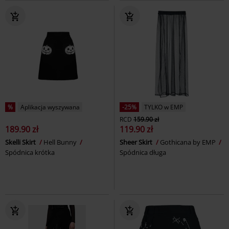
%
Aplikacja wyszywana
-25%
TYLKO w EMP
RCD
159.90 zł
189.90 zł
119.90 zł
Skelli Skirt
Hell Bunny
Sheer Skirt
Gothicana by EMP
Spódnica krótka
Spódnica długa