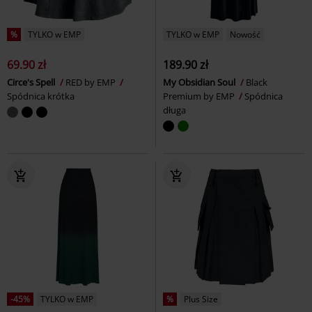
%
TYLKO w EMP
TYLKO w EMP
Nowość
69.90 zł
189.90 zł
Circe's Spell
RED by EMP
My Obsidian Soul
Black
Spódnica krótka
Premium by EMP
Spódnica
długa
-45%
TYLKO w EMP
%
Plus Size