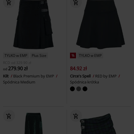
TYLKO w EMP
Plus Size
%
TYLKO w EMP
RCD
od
329.90 zł
279.90 zł
84.92 zł
od
Kilt
Black Premium by EMP
Circe's Spell
RED by EMP
Spódnica Medium
Spódnica krótka