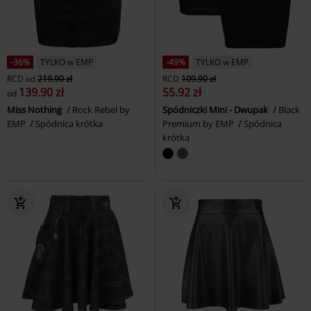
-36%
TYLKO w EMP
-49%
TYLKO w EMP
RCD
od
219.90 zł
RCD
109.90 zł
139.90 zł
55.92 zł
od
Miss Nothing
Rock Rebel by
Spódniczki Mini - Dwupak
Black
EMP
Spódnica krótka
Premium by EMP
Spódnica
krótka