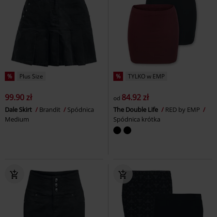
%
Plus Size
%
TYLKO w EMP
99.90 zł
84.92 zł
od
Dale Skirt
Brandit
Spódnica
The Double Life
RED by EMP
Medium
Spódnica krótka