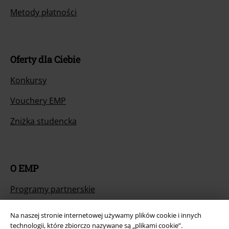
Metody płatności
Oferty dla Ciebie
Konkursy
Vouchery EMP
Zniżka studencka
O EMP
Programy partnerskie
Zrównoważony rózwój
Na naszej stronie internetowej używamy plików cookie i innych
technologii, które zbiorczo nazywane są „plikami cookie”.