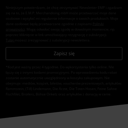
Niniejszym potwierdzam, że chcę otrzymywać Newsletter EMP i zgadzam
się na to, że E.M.P. Merchandising mbH może przetwarzać moje dane
osobowe i wysyłać mi regularnie informacje o swoich produktach. Moje
dane osobowe będą przetwarzane zgodnie z zapisami
Polityki
prywatności
. Mogę odwołać swoją zgodę w dowolnym momencie, np.
poprzez kliknięcie w link umożliwiający rezygnację z subskrypcji.
Tutaj
możesz zrezygnować z subskrypcji newslettera.
Zapisz się
*Kod jest ważny przez 4 tygodnie. Do wykorzystania tylko online. NIe
łączy się z innymi kodami promocyjnymi. Po wprowadzeniu kodu rabat
zostanie automatycznie uwzględniony w koszyku zakupowym. Nie
obejmuje: mediów, książek, biletów, voucherów prezentowych, artykułów:
Rammstein, (Till) Lindemann, Die Ärzte, Die Toten Hosen, Feine Sahne
Fischfilet, Broilers, Böhse Onkelz oraz artykułów z donacją w cenie.