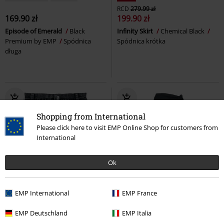
RCD
279.99 zł
169.90 zł
199.90 zł
Episode of Emerald
Black
Infinity Skirt
Chemical Black
Premium by EMP
Spódnica
Spódnica krótka
długa
Shopping from International
Please click here to visit EMP Online Shop for customers from
International
Ok
-52%
TYLKO w EMP
%
Plus Size
EMP International
EMP France
RCD
219.90 zł
103.92 zł
109.90 zł
od
EMP Deutschland
EMP Italia
Skirt with Pyramid Studs
Rock
Umbra ruched mesh skirt