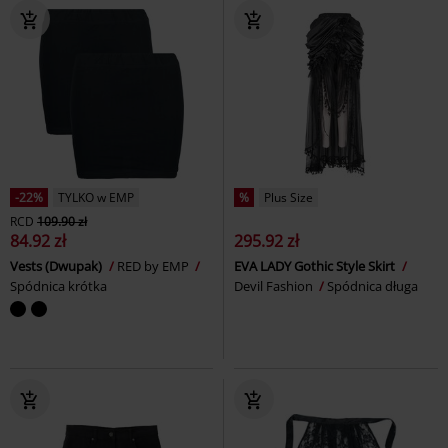
-22%
TYLKO w EMP
%
Plus Size
RCD
109.90 zł
84.92 zł
295.92 zł
Vests (Dwupak)
RED by EMP
EVA LADY Gothic Style Skirt
Spódnica krótka
Devil Fashion
Spódnica długa