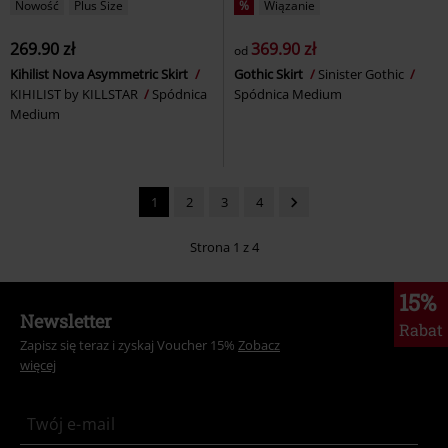
Nowość
Plus Size
%
Wiązanie
269.90 zł
369.90 zł
od
Kihilist Nova Asymmetric Skirt
Gothic Skirt
Sinister Gothic
KIHILIST by KILLSTAR
Spódnica
Spódnica Medium
Medium
1
2
3
4
Strona 1 z 4
15%
Newsletter
Rabat
Zapisz się teraz i zyskaj Voucher 15%
Zobacz
więcej