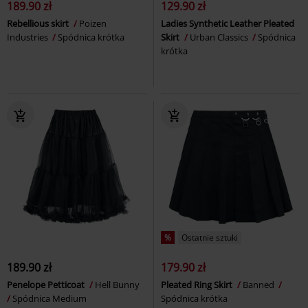
189.90 zł
129.90 zł
Rebellious skirt
Poizen
Ladies Synthetic Leather Pleated
Industries
Spódnica krótka
Skirt
Urban Classics
Spódnica
krótka
%
Ostatnie sztuki
189.90 zł
179.90 zł
Penelope Petticoat
Hell Bunny
Pleated Ring Skirt
Banned
Spódnica Medium
Spódnica krótka