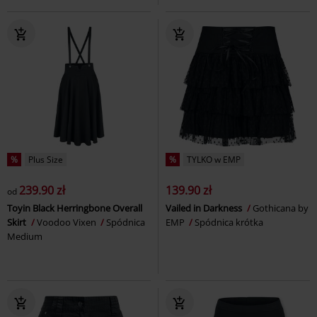
%
Plus Size
%
TYLKO w EMP
239.90 zł
139.90 zł
od
Toyin Black Herringbone Overall
Vailed in Darkness
Gothicana by
Skirt
Voodoo Vixen
Spódnica
EMP
Spódnica krótka
Medium